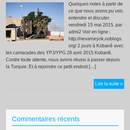
pou
Quelques notes à partir de
sa
ce que nous avons pu voir,
dém
entendre et discuter.
vendredi 15 mai 2015, par
admi2 Voir en ligne :
http://nevarneyok.noblogs.
org/ 2 jours à Kobanê avec
les camarades des YPJ/YPG 28 avril 2015 Kobanê.
Contre toute attente, nous avons réussi à passer depuis
la Turquie. Et à rejoindre ce petit endroit […]
2
Lire la suite »
jou
à
Ko
ave
Commentaires récents
les
ca