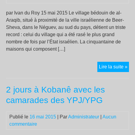
par Ivan du Roy 15 mai 2015 Le village bédouin de al-
Araqib, situé à proximité de la ville israélienne de Beer-
Sheva, dans le Néguev, au sud du pays, détient un triste
record : celui du village qui a été rasé le plus grand
nombre de fois par l’État israélien. La cinquantaine de
maisons qui composent […]
En
Lire la suite »
Isra
un
2 jours à Kobanê avec les
vil
ara
camarades des YPJ/YPG
ras
83
Publié le
16 mai 2015
| Par
Administrateur
|
Aucun
fois
commentaire
doit
pay