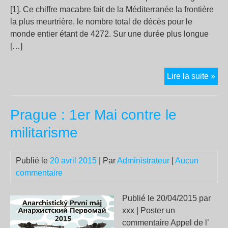
[1]. Ce chiffre macabre fait de la Méditerranée la frontière
la plus meurtrière, le nombre total de décès pour le
monde entier étant de 4272. Sur une durée plus longue
[…]
Le
Lire la suite »
mu
meu
Prague : 1er Mai contre le
de
la
militarisme
Méd
Publié le
20 avril 2015
| Par
Administrateur
|
Aucun
commentaire
Publié le 20/04/2015 par
xxx | Poster un
commentaire Appel de l’