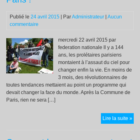
son
ass
Publié le
24 avril 2015
| Par
Administrateur
|
Aucun
da
commentaire
le
mo
mercredi 22 avril 2015 par
federation nationale Il y a 144
ans, les prolétaires parisiens
montaient à l’assaut du ciel pour
changer enfin la vie. En moins de
3 mois, des révolutionnaires de
toutes tendances mettaient au point un programme qui
devait changer la face du monde. Après la Commune de
Paris, rien ne sera […]
Tou
Lire la suite »
au
Mu