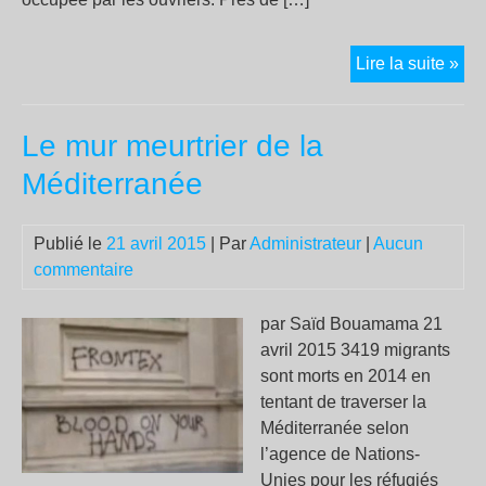
En
Lire la suite »
Tur
:
Le mur meurtrier de la
De
pul
Méditerranée
san
pat
Publié le
21 avril 2015
| Par
Administrateur
|
Aucun
commentaire
par Saïd Bouamama 21
avril 2015 3419 migrants
sont morts en 2014 en
tentant de traverser la
Méditerranée selon
l’agence de Nations-
Unies pour les réfugiés