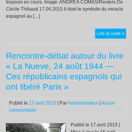
toujours en cours. Image: ANDREA COMAS/Reuters De
Cécile Thibaud 17.04.2015 Il était le symbole du miracle
espagnol au […]
Rod
Lire la suite »
Rat
l’ex
Rencontre-débat autour du livre
pat
du
« La Nueve, 24 août 1944 —
FMI
Ces républicains espagnols qui
acc
de
ont libéré Paris »
fra
fis
Publié le
17 avril 2015
| Par
Administrateur
|
Aucun
et
commentaire
d’é
de
Publié le 17 avril 2015 |
cap
Mise à jour le 16 avril