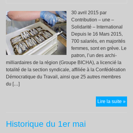
30 avril 2015 par
Contribution – une –
Solidarité – International
Depuis le 16 Mars 2015,
700 salariés, en majorités
femmes, sont en grève. Le
patron, l’un des archi-
milliardaires de la région (Groupe BICHA), a licencié la
totalité de la section syndicale, affiliée à la Confédération
Démocratique du Travail, ainsi que 25 autres membres
du […]
Rép
Lire la suite »
anti
syn
Historique du 1er mai
da
les