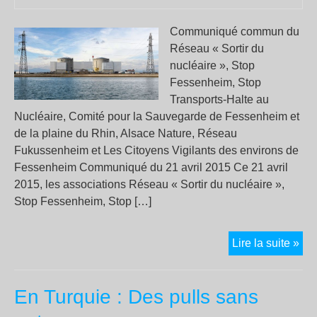
Communiqué commun du
Réseau « Sortir du
nucléaire », Stop
Fessenheim, Stop
Transports-Halte au
Nucléaire, Comité pour la Sauvegarde de Fessenheim et
de la plaine du Rhin, Alsace Nature, Réseau
Fukussenheim et Les Citoyens Vigilants des environs de
Fessenheim Communiqué du 21 avril 2015 Ce 21 avril
2015, les associations Réseau « Sortir du nucléaire »,
Stop Fessenheim, Stop […]
Fui
Lire la suite »
d’e
en
En Turquie : Des pulls sans
sér
et