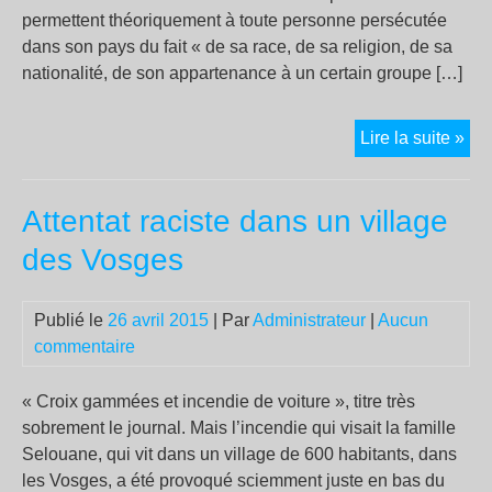
permettent théoriquement à toute personne persécutée
dans son pays du fait « de sa race, de sa religion, de sa
nationalité, de son appartenance à un certain groupe […]
La
Lire la suite »
fab
du
Attentat raciste dans un village
san
pap
des Vosges
Publié le
26 avril 2015
| Par
Administrateur
|
Aucun
commentaire
« Croix gammées et incendie de voiture », titre très
sobrement le journal. Mais l’incendie qui visait la famille
Selouane, qui vit dans un village de 600 habitants, dans
les Vosges, a été provoqué sciemment juste en bas du