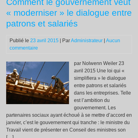
Comment le gouvernement veut
des
Féd
« moderniser » le dialogue entre
le
patrons et salariés
1er
Mai
20
Publié le
23 avril 2015
| Par
Administrateur
|
Aucun
Viv
commentaire
La
Co
par Nolwenn Weiler 23
de
avril 2015 Une loi qui «
Par
simplifiera » le dialogue
!
entre patrons et salariés
dans les entreprises. Telle
est l’ambition du
gouvernement. Les
partenaires sociaux ayant échoué à se mettre d’accord en
janvier, c’est le gouvernement qui tranche : le ministre du
Travail vient de présenter en Conseil des ministres son
[…]