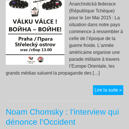
Anarchistická federace
(République Tchèque)
pour le 1er Mai 2015 : La
situation dans notre pays
commence à ressembler à
celle de l’époque de la
guerre froide. L’armée
américaine organise une
parade militaire à travers
l’Europe Orientale, les
grands médias saluent la propagande des […]
Pra
Lire la suite »
:
1er
Noam Chomsky : l’interview qui
Mai
con
dénonce l’Occident
le