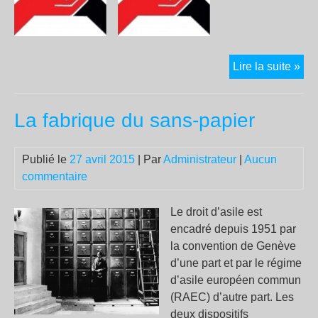
Pre
Lire la suite »
mai
20
La fabrique du sans-papier
Publié le
27 avril 2015
| Par
Administrateur
|
Aucun
commentaire
Le droit d’asile est
encadré depuis 1951 par
la convention de Genève
d’une part et par le régime
d’asile européen commun
(RAEC) d’autre part. Les
deux dispositifs