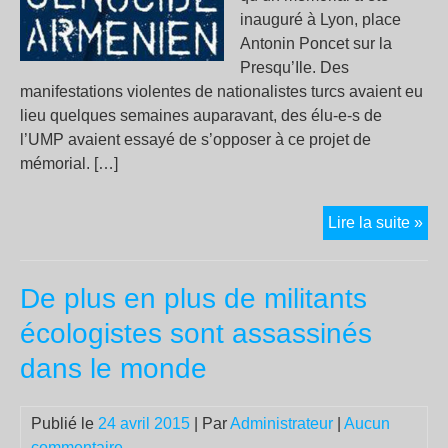
inauguré à Lyon, place
Antonin Poncet sur la
Presqu’Ile. Des
manifestations violentes de nationalistes turcs avaient eu
lieu quelques semaines auparavant, des élu-e-s de
l’UMP avaient essayé de s’opposer à ce projet de
mémorial. […]
Gén
Lire la suite »
arm
il
De plus en plus de militants
y
a
écologistes sont assassinés
10
dans le monde
ans
:
le
Publié le
24 avril 2015
| Par
Administrateur
|
Aucun
dev
commentaire