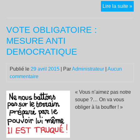
10
Lire la suite »
00
Amé
VOTE OBLIGATOIRE :
ont
lan
MESURE ANTI
un
DEMOCRATIQUE
vas
opé
d’o
Publié le
29 avril 2015
| Par
Administrateur
|
Aucun
de
commentaire
ter
« Vous n’aimez pas notre
soupe ?… On va vous
obliger à la bouffer ! »