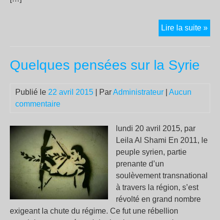
Co
Lire la suite »
le
gou
Quelques pensées sur la Syrie
veu
«
mod
Publié le
22 avril 2015
| Par
Administrateur
|
Aucun
»
commentaire
le
dia
lundi 20 avril 2015, par
ent
Leila Al Shami En 2011, le
pat
peuple syrien, partie
et
prenante d’un
sal
soulèvement transnational
à travers la région, s’est
révolté en grand nombre
exigeant la chute du régime. Ce fut une rébellion