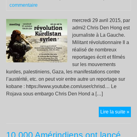
commentaire
mercredi 29 avril 2015, par
admi2 Chris Den Hong est
journaliste à La Gauche.
Militant révolutionnaire Il a
réalisé de nombreux
reportages écrit et filmés
sur les mouvements
kurdes, palestiniens, Gaza, les manifestations contre
l’austérité, etc. on peut voir entre autre un reportage sur
kobane : https://www.youtube.com/user/chrisd… Le
Rojava sous embargo Chris Den Hond a […]
Où
Lire la suite »
en
est
10 000 Amérindiens ont lancé
Ko