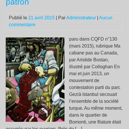
patron
me
à
Publié le
21 avril 2015
| Par
Administrateur
|
Aucun
la
commentaire
cen
de
Fe
paru dans CQFD n°130
:
(mars 2015), rubrique Ma
les
cabane pas au Canada,
ass
par Aristide Bostan,
ant
illustré par Colloghan En
als
mai et juin 2013, un
et
mouvement de
le
contestation parti du parc
Ré
Gezià Istanbul secouait
« So
l’ensemble de la société
du
turque. Au même moment,
nuc
dans le quartier de
por
Bomonti, une filature était
pla
occupée par les ouvriers. Près de […]