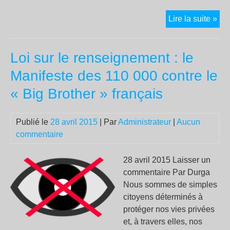
VO
Lire la suite »
OB
:
Loi sur le renseignement : le
ME
AN
Manifeste des 110 000 contre le
DE
« Big Brother » français
Publié le
28 avril 2015
| Par
Administrateur
|
Aucun
commentaire
28 avril 2015 Laisser un
commentaire Par Durga
Nous sommes de simples
citoyens déterminés à
protéger nos vies privées
et, à travers elles, nos