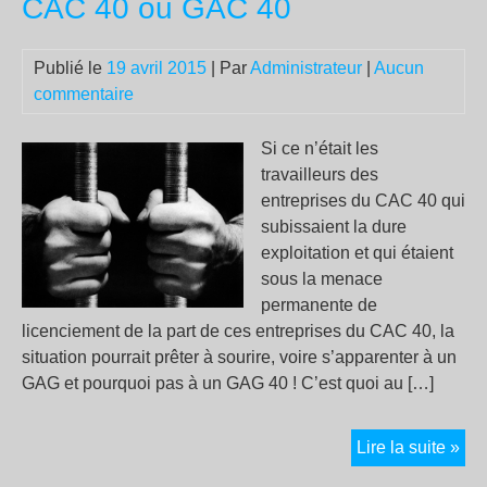
CAC 40 ou GAC 40
l’i
qui
dé
Publié le
19 avril 2015
| Par
Administrateur
|
Aucun
l’O
commentaire
Si ce n’était les
travailleurs des
entreprises du CAC 40 qui
subissaient la dure
exploitation et qui étaient
sous la menace
permanente de
licenciement de la part de ces entreprises du CAC 40, la
situation pourrait prêter à sourire, voire s’apparenter à un
GAG et pourquoi pas à un GAG 40 ! C’est quoi au […]
CA
Lire la suite »
40