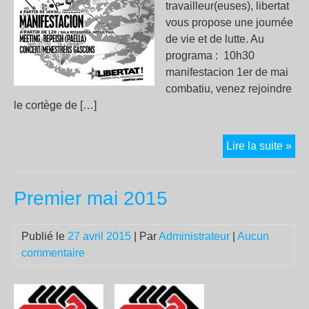
travailleur(euses), libertat
vous propose une journée
de vie et de lutte. Au
programa : 10h30
manifestacion 1er de mai
combatiu, venez rejoindre
le cortège de […]
Adi
Lire la suite »
Premier mai 2015
Publié le
27 avril 2015
| Par
Administrateur
|
Aucun
commentaire