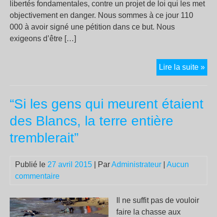
libertés fondamentales, contre un projet de loi qui les met
objectivement en danger. Nous sommes à ce jour 110
000 à avoir signé une pétition dans ce but. Nous
exigeons d’être […]
Loi
Lire la suite »
sur
le
“Si les gens qui meurent étaient
ren
:
des Blancs, la terre entière
le
tremblerait”
Man
des
110
Publié le
27 avril 2015
| Par
Administrateur
|
Aucun
00
commentaire
con
le
Il ne suffit pas de vouloir
«
faire la chasse aux