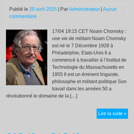
mil
Publié le
20 avril 2015
| Par
Administrateur
|
Aucun
commentaire
17/04 19:15 CET Noam Chomsky :
une vie de militant Noam Chomsky
est né le 7 Décembre 1928 à
Philadelphie, Etats-Unis Il a
commencé à travailler à l’Institut de
Technologie du Massachusetts en
1955 Il est un éminent linguiste,
philosophe et militant politique Son
travail dans les années 50 a
révolutionné le domaine de la […]
No
Lire la suite »
Ch
: