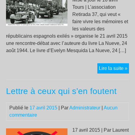
Tours | L’association
Retirada 37, qui veut «
faire vivre les mémoires et
les valeurs des
républicains espagnols exilés » organise le 21 avril 2015
une rencontre-débat avec l’auteure du livre La Nueve, 24
août 1944. Le livre d’Evelyn Mesquida La Nueve, 24 […]
Ren
Lire la suite »
déb
aut
Lettre à ceux qui s’en foutent
du
livr
«
Publié le
17 avril 2015
| Par
Administrateur
|
Aucun
La
commentaire
Nue
24
17 avril 2015 | Par Laurent
aoû