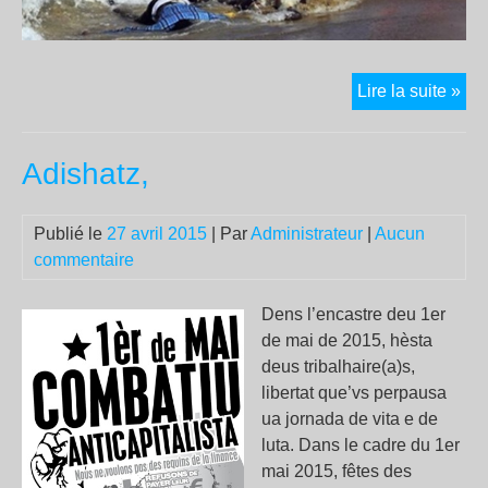
“Si
Lire la suite »
les
ge
Adishatz,
qui
meu
éta
Publié le
27 avril 2015
| Par
Administrateur
|
Aucun
des
commentaire
Bla
la
Dens l’encastre deu 1er
terr
de mai de 2015, hèsta
ent
deus tribalhaire(a)s,
tre
libertat que’vs perpausa
ua jornada de vita e de
luta. Dans le cadre du 1er
mai 2015, fêtes des