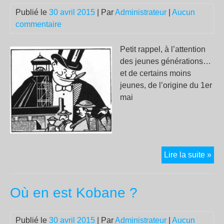
Con
Publié le
30 avril 2015
| Par
Administrateur
|
Aucun
Mar
commentaire
DO
à
Petit rappel, à l’attention
Aga
des jeunes générations…
et de certains moins
jeunes, de l’origine du 1er
mai
His
Lire la suite »
du
1er
Où en est Kobane ?
mai
Publié le
30 avril 2015
| Par
Administrateur
|
Aucun