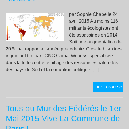
de
mé
par Sophie Chapelle 24
con
avril 2015 Au moins 116
tou
militants écologistes ont
les
été assassinés en 2014.
nat
Soit une augmentation de
!
20 % par rapport à l’année précédente. C’est le bilan très
inquiétant tiré par l’ONG Global Witness, spécialisée
dans la lutte contre le pillage des ressources naturelles
des pays du Sud et la corruption politique. […]
De
Lire la suite »
plu
en
Tous au Mur des Fédérés le 1er
plu
de
Mai 2015 Vive La Commune de
mil
Paris !
éco