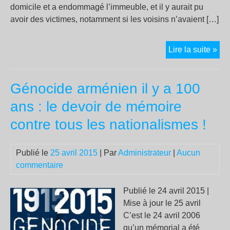
domicile et a endommagé l’immeuble, et il y aurait pu
avoir des victimes, notamment si les voisins n’avaient […]
Att
Lire la suite »
rac
da
Génocide arménien il y a 100
un
vil
ans : le devoir de mémoire
des
contre tous les nationalismes !
Vo
Publié le
25 avril 2015
| Par
Administrateur
|
Aucun
commentaire
Publié le 24 avril 2015 |
Mise à jour le 25 avril
C’est le 24 avril 2006
qu’un mémorial a été