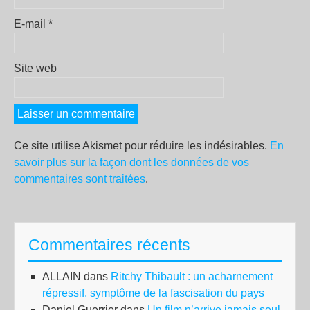
E-mail
*
Site web
Ce site utilise Akismet pour réduire les indésirables.
En
savoir plus sur la façon dont les données de vos
commentaires sont traitées
.
Commentaires récents
ALLAIN
dans
Ritchy Thibault : un acharnement
répressif, symptôme de la fascisation du pays
Daniel Guerrier
dans
Un film n’arrive jamais seul