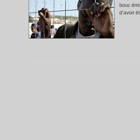
bouc émis
d’avoir é