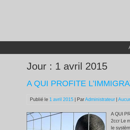
Passer
au
contenu
Jour :
1 avril 2015
A QUI PROFITE L’IMMIGRAT
Publié le
1 avril 2015
| Par
Administrateur
|
Aucu
A QUI PR
2ccr Le m
le systèm