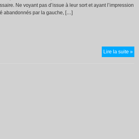
saire. Ne voyant pas d’issue à leur sort et ayant l’impression
té abandonnés par la gauche, […]
A
Lire la suite »
QU
PR
L’
?
(V
Pu
le