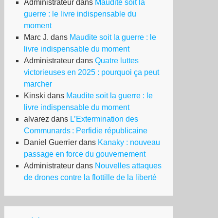
Administrateur
dans
Maudite soit la
guerre : le livre indispensable du
moment
Marc J.
dans
Maudite soit la guerre : le
livre indispensable du moment
Administrateur
dans
Quatre luttes
victorieuses en 2025 : pourquoi ça peut
marcher
I
Kinski
dans
Maudite soit la guerre : le
OFITE
livre indispensable du moment
IMMIGRATION
alvarez
dans
L’Extermination des
Communards : Perfidie républicaine
2)
Daniel Guerrier
dans
Kanaky : nouveau
blié
passage en force du gouvernement
…
Administrateur
dans
Nouvelles attaques
de drones contre la flottille de la liberté