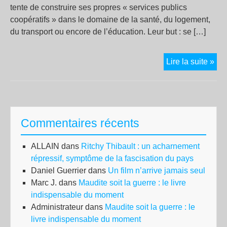
tente de construire ses propres « services publics
coopératifs » dans le domaine de la santé, du logement,
du transport ou encore de l’éducation. Leur but : se […]
Ni
Lire la suite »
cap
ni
Eta
–
Commentaires récents
la
Coo
ALLAIN
dans
Ritchy Thibault : un acharnement
int
répressif, symptôme de la fascisation du pays
s’é
Daniel Guerrier
dans
Un film n’arrive jamais seul
à
Marc J.
dans
Maudite soit la guerre : le livre
Bar
indispensable du moment
Administrateur
dans
Maudite soit la guerre : le
livre indispensable du moment