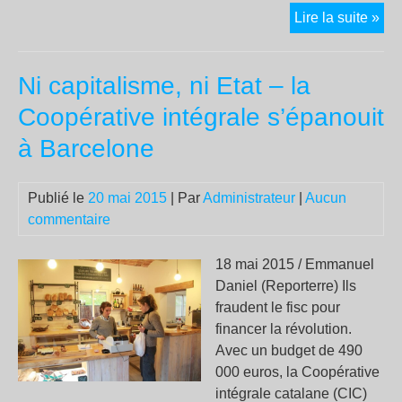
Alg
Lire la suite »
:
«
Ni capitalisme, ni Etat – la
Not
lutt
Coopérative intégrale s’épanouit
con
à Barcelone
le
gaz
de
Publié le
20 mai 2015
| Par
Administrateur
|
Aucun
sch
commentaire
peu
ent
18 mai 2015 / Emmanuel
la
Daniel (Reporterre) Ils
chu
fraudent le fisc pour
du
financer la révolution.
rég
Avec un budget de 490
»
000 euros, la Coopérative
intégrale catalane (CIC)