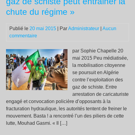
gaz de schiste peut entrainer la
en
chute du régime »
Rus
da
le
Publié le
20 mai 2015
| Par
Administrateur
|
Aucun
con
commentaire
du
conf
par Sophie Chapelle 20
en
mai 2015 Peu médiatisée,
Ukr
la mobilisation citoyenne
»
se poursuit en Algérie
contre l’exploitation des
gaz de schiste. Entre
arrestation de caricaturiste
engagé et convocation policière d’opposants à la
fracturation hydraulique, les autorités tentent de freiner le
mouvement. Basta ! a rencontré l’un des piliers de cette
lutte, Mouhad Gasmi. « Il […]