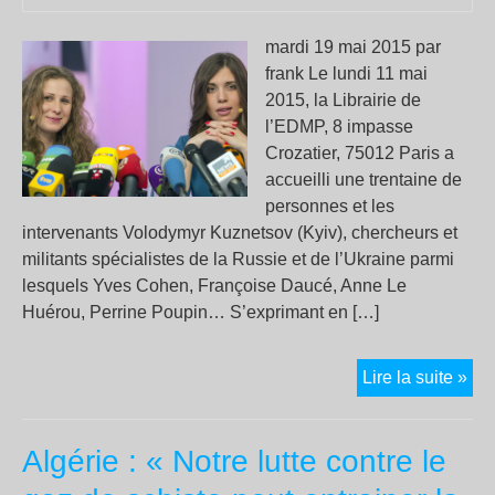
mardi 19 mai 2015 par
frank Le lundi 11 mai
2015, la Librairie de
l’EDMP, 8 impasse
Crozatier, 75012 Paris a
accueilli une trentaine de
personnes et les
intervenants Volodymyr Kuznetsov (Kyiv), chercheurs et
militants spécialistes de la Russie et de l’Ukraine parmi
lesquels Yves Cohen, Françoise Daucé, Anne Le
Huérou, Perrine Poupin… S’exprimant en […]
«
Lire la suite »
Ré
pol
Algérie : « Notre lutte contre le
et
pro