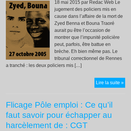
18 mai 2015 par Redac Web Le
jugement des policiers mis en
cause dans l’affaire de la mort de
Zyed Benna et Bouna Traoré
aurait pu être l’occasion de
montrer que l’impunité policière
peut, parfois, être battue en
brèche. Eh bien même pas. Le
tribunal correctionnel de Rennes
a tranché : les deux policiers mis […]
Zy
Lire la suite »
et
Bo
Flicage Pôle emploi : Ce qu’il
son
bel
faut savoir pour échapper au
et
harcèlement de : CGT
bie