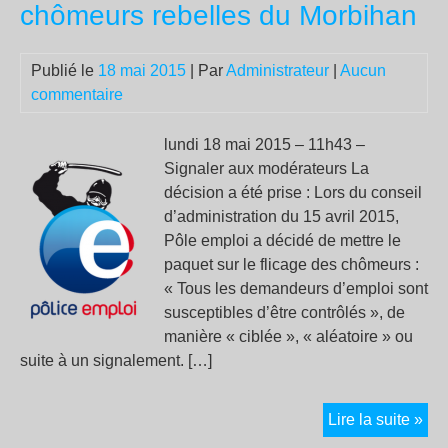
«
chômeurs rebelles du Morbihan
mor
pou
Publié le
18 mai 2015
| Par
Administrateur
|
Aucun
rie
commentaire
»
lundi 18 mai 2015 – 11h43 –
Signaler aux modérateurs La
décision a été prise : Lors du conseil
d’administration du 15 avril 2015,
Pôle emploi a décidé de mettre le
paquet sur le flicage des chômeurs :
« Tous les demandeurs d’emploi sont
susceptibles d’être contrôlés », de
manière « ciblée », « aléatoire » ou
suite à un signalement. […]
Fli
Lire la suite »
Pôl