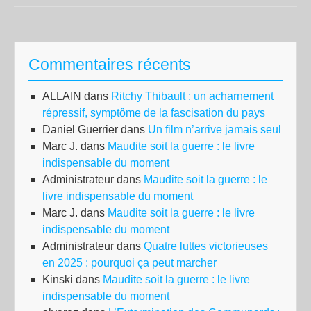
emp
:
Ce
Commentaires récents
qu’i
faut
ALLAIN
dans
Ritchy Thibault : un acharnement
sav
répressif, symptôme de la fascisation du pays
pou
Daniel Guerrier
dans
Un film n’arrive jamais seul
éch
Marc J.
dans
Maudite soit la guerre : le livre
au
indispensable du moment
har
Administrateur
dans
Maudite soit la guerre : le
de
livre indispensable du moment
:
Marc J.
dans
Maudite soit la guerre : le livre
CG
indispensable du moment
ch
Administrateur
dans
Quatre luttes victorieuses
reb
en 2025 : pourquoi ça peut marcher
du
Kinski
dans
Maudite soit la guerre : le livre
Mor
indispensable du moment