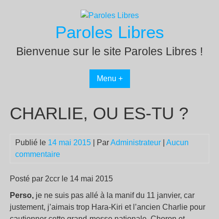
Passer
au
Paroles Libres
contenu
Bienvenue sur le site Paroles Libres !
Menu +
CHARLIE, OU ES-TU ?
Publié le
14 mai 2015
| Par
Administrateur
|
Aucun
commentaire
Posté par 2ccr le 14 mai 2015
Perso,
je ne suis pas allé à la manif du 11 janvier, car
justement, j’aimais trop Hara-Kiri et l’ancien Charlie pour
cautionner cette grand-messe nationale. Choron et