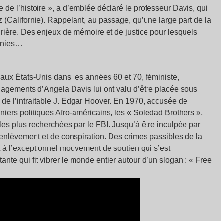
e de l’histoire », a d’emblée déclaré le professeur Davis, qui
 (Californie). Rappelant, au passage, qu’une large part de la
égrière. Des enjeux de mémoire et de justice pour lesquels
ennies…
aux États-Unis dans les années 60 et 70, féministe,
gements d’Angela Davis lui ont valu d’être placée sous
on de l’intraitable J. Edgar Hoover. En 1970, accusée de
nniers politiques Afro-américains, les « Soledad Brothers »,
 les plus recherchées par le FBI. Jusqu’à être inculpée par
d’enlèvement et de conspiration. Des crimes passibles de la
nt à l’exceptionnel mouvement de soutien qui s’est
nte qui fit vibrer le monde entier autour d’un slogan : « Free