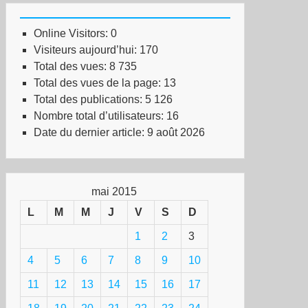
Online Visitors:
0
Visiteurs aujourd’hui:
170
Total des vues:
8 735
Total des vues de la page:
13
Total des publications:
5 126
Nombre total d’utilisateurs:
16
Date du dernier article:
9 août 2026
mai 2015
L
M
M
J
V
S
D
1
2
3
4
5
6
7
8
9
10
11
12
13
14
15
16
17