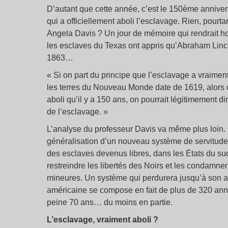
D’autant que cette année, c’est le 150ème annive
qui a officiellement aboli l’esclavage. Rien, pourt
Angela Davis ? Un jour de mémoire qui rendrait h
les esclaves du Texas ont appris qu’Abraham Lincoln
1863…
« Si on part du principe que l’esclavage a vraiment
les terres du Nouveau Monde date de 1619, alors ce
aboli qu’il y a 150 ans, on pourrait légitimement di
de l’esclavage. »
L’analyse du professeur Davis va même plus loin. S
généralisation d’un nouveau système de servitude, le
des esclaves devenus libres, dans les États du su
restreindre les libertés des Noirs et les condamner
mineures. Un système qui perdurera jusqu’à son abo
américaine se compose en fait de plus de 320 anné
peine 70 ans… du moins en partie.
L’esclavage, vraiment aboli ?