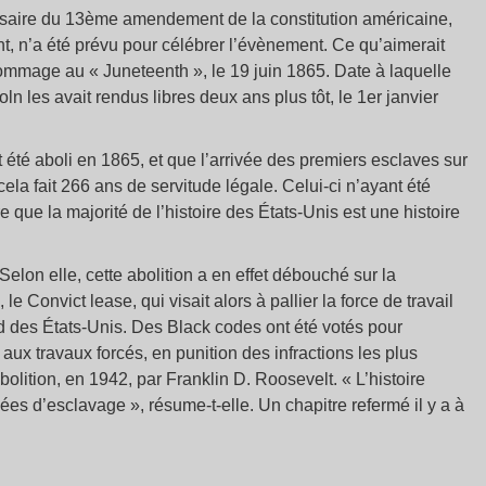
rsaire du 13ème amendement de la constitution américaine,
ant, n’a été prévu pour célébrer l’évènement. Ce qu’aimerait
ommage au « Juneteenth », le 19 juin 1865. Date à laquelle
 les avait rendus libres deux ans plus tôt, le 1er janvier
 été aboli en 1865, et que l’arrivée des premiers esclaves sur
la fait 266 ans de servitude légale. Celui-ci n’ayant été
re que la majorité de l’histoire des États-Unis est une histoire
elon elle, cette abolition a en effet débouché sur la
 Convict lease, qui visait alors à pallier la force de travail
d des États-Unis. Des Black codes ont été votés pour
 aux travaux forcés, en punition des infractions les plus
lition, en 1942, par Franklin D. Roosevelt. « L’histoire
es d’esclavage », résume-t-elle. Un chapitre refermé il y a à