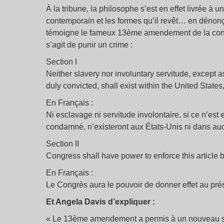
À la tribune, la philosophe s’est en effet livrée à
contemporain et les formes qu’il revêt… en dénonça
témoigne le fameux 13ème amendement de la constit
s’agit de punir un crime :
Section I
Neither slavery nor involuntary servitude, except 
duly convicted, shall exist within the United States,
En Français :
Ni esclavage ni servitude involontaire, si ce n’es
condamné, n’existeront aux États-Unis ni dans aucu
Section II
Congress shall have power to enforce this article b
En Français :
Le Congrès aura le pouvoir de donner effet au prése
Et Angela Davis d’expliquer :
« Le 13ème amendement a permis à un nouveau sy