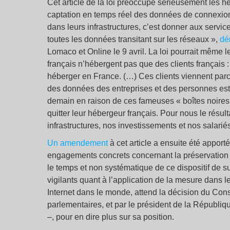
Cet article de la loi préoccupe sérieusement les 
captation en temps réel des données de connexion 
dans leurs infrastructures, c’est donner aux servic
toutes les données transitant sur les réseaux »,
dé
Lomaco et Online le 9 avril. La loi pourrait même l
français n’hébergent pas que des clients français : 
héberger en France. (…) Ces clients viennent parce
des données des entreprises et des personnes est
demain en raison de ces fameuses « boîtes noires »
quitter leur hébergeur français. Pour nous le résu
infrastructures, nos investissements et nos salariés
Un amendement
à cet article a ensuite été appo
engagements concrets concernant la préservation d
le temps et non systématique de ce dispositif de s
vigilants quant à l’application de la mesure dans 
Internet dans le monde, attend la décision du Conse
parlementaires, et par le président de la Républiq
–, pour en dire plus sur sa position.