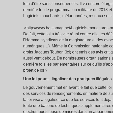
loin d’être sans conséquences. Il va encore élargir
dernière loi de programmation militaire de 2013 et l
Logiciels mouchards, métadonnées, réseaux sociaux
>http://www.bastamag.net/Logiciels-mouchards-me
De fait, cette loi a très vite réuni contre elle les d
l’Homme, syndicats de la magistrature et des avoc
numériques…). Même la Commission nationale consu
droits Jacques Toubon (ici) ont émis des avis crit
aussi vent debout. De nombreuses organisations 
dernière fois les parlementaires sur ce qu’ils s’app
projet de loi ?
Une loi pour… légaliser des pratiques illégales
Le gouvernement met en avant le fait que cette lo
des services de renseignements, en matière de sur
la loi vise à légaliser ce que les services font déjà
toute une batterie de techniques supplémentaires 
électroniques, pose de micros dans un appartemen