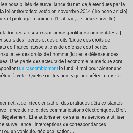
 les possibilités de surveillance du net, déjà étendues par la
a loi antiterroriste votée en novembre 2014 (lire notre article[
 et profilage : comment l’État français nous surveille).
tadonnees-reseaux-sociaux-et-profilage-comment-l-Etat]
éfenseurs des libertés et des droits (Ligue des droits de
ats de France, associations de défense des libertés
ltative des droits de l’homme (ici) et le défenseur des
iques. Une partie des acteurs de l’économie numérique sont
appellent
un rassemblement
le lundi 4 mai pour alerter une
rêtent à voter. Quels sont les points qui inquiètent dans ce
i permettra de mieux encadrer des pratiques déjà existantes
veillance du net et des communications électroniques. Bref,
, illégalement. Elle autorise en ce sens les services à utiliser
de surveillance : interceptions de correspondances
t ou un véhicule, géolocalisation…