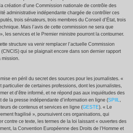
n la création d’une Commission nationale de contrôle des
té administrative indépendante chargée de contrôler ces
putés, trois sénateurs, trois membres du Conseil d’État, trois
technique. Mais l’avis de cette commission ne sera que
», les services et le Premier ministre pourront la contourner.
ette structure va venir remplacer l’actuelle Commission
é (CNCIS) qui se plaignait encore dans son dernier rapport
 mission.
mise en péril du secret des sources pour les journalistes. «
articulier de certaines professions, dont les journalistes,
former et d’être informé, et ne répond pas aux inquiétudes des
at de la presse indépendante d’information en ligne (
SPIIL
,
teurs de contenus et services en ligne (
GESTE
). « Le
ement fragilisé », poursuivent ces organisations, qui
ontre ce texte, les termes de la loi laissant « ouvertes des
amment, la Convention Européenne des Droits de l’Homme et