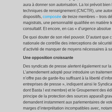
aura à donner son autorisation. La loi prévoit bie
techniques de renseignement (CNCTR), une autori
dispositifs,
composée
de treize membres – trois dé
magistrats, une personnalité qualifiée en matière 
consultatif. Et encore, en cas « d’urgence absolue 
De quoi douter de son réel pouvoir. D’autant que c
nationale de contrôle des interceptions de sécurit
d’activité de manquer de moyens nécessaires à sa
Une opposition croissante
Des syndicats de presse alertent également sur la 
L’amendement adopté pour introduire un traitement p
n’offre pas de garde-fou suffisant à la liberté d’in
entreprises de presse », indiquent ainsi le Syndic
dont Basta ! est membre) et le Groupement des édi
principe de la protection des sources apparaît grav
demandent instamment aux parlementaires de voter c
marges d’interprétation incompatibles avec, not