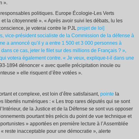
n ».
s responsables politiques. Europe Écologie-Les Verts
 la citoyenneté ». « Après avoir suivi les débats, lu les
conscience, je voterai contre le PJL
projet de loi]
s, vice-président socialiste de la Commission de la défense à
e a annoncé qu’il y a entre 1 500 et 3 000 personnes à
dans ce cas, jeter le filet sur des millions de Français ? »,
qui votera également contre. « Je veux, explique-t-il dans une
3-1894 dénoncer « avec quelle précipitation inouïe ou
teuse » elle risquent d’être votées ».
ortant et complexe, est loin d’être satisfaisant,
pointe
la
 libertés numériques : « Les trop rares députés qui se sont
’Intérieur, de la Justice et de la Défense se sont vus opposer
ionnements pourtant très précis du point de vue technique et
opportunistes » apportées en première lecture à l’Assemblée
ui « reste inacceptable pour une démocratie », alerte