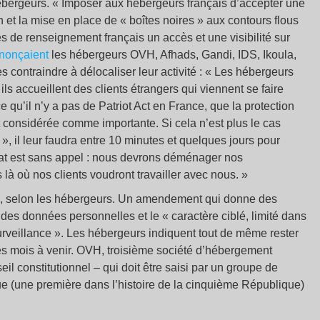
hébergeurs. « Imposer aux hébergeurs français d’accepter une
et la mise en place de « boîtes noires » aux contours flous
es de renseignement français un accès et une visibilité sur
nonçaient
les hébergeurs OVH, Afhads, Gandi, IDS, Ikoula,
es contraindre à délocaliser leur activité : « Les hébergeurs
ils accueillent des clients étrangers qui viennent se faire
 qu’il n’y a pas de Patriot Act en France, que la protection
 considérée comme importante. Si cela n’est plus le cas
, il leur faudra entre 10 minutes et quelques jours pour
ltat est sans appel : nous devrons déménager nos
 là où nos clients voudront travailler avec nous. »
rté, selon les hébergeurs. Un amendement qui donne des
es données personnelles et le « caractère ciblé, limité dans
urveillance ». Les hébergeurs indiquent tout de même rester
les mois à venir. OVH, troisième société d’hébergement
il constitutionnel – qui doit être saisi par un groupe de
ue (une première dans l’histoire de la cinquième République)