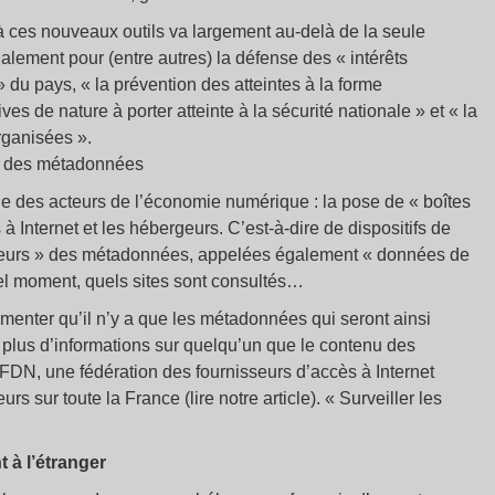
 à ces nouveaux outils va largement au-delà de la seule
galement pour (entre autres) la défense des « intérêts
 du pays, « la prévention des atteintes à la forme
ves de nature à porter atteinte à la sécurité nationale » et « la
rganisées ».
el des métadonnées
tie des acteurs de l’économie numérique : la pose de « boîtes
à Internet et les hébergeurs. C’est-à-dire de dispositifs de
rateurs » des métadonnées, appelées également « données de
uel moment, quels sites sont consultés…
umenter qu’il n’y a que les métadonnées qui seront ainsi
 plus d’informations sur quelqu’un que le contenu des
FDN, une fédération des fournisseurs d’accès à Internet
rs sur toute la France (lire notre article). « Surveiller les
 à l’étranger