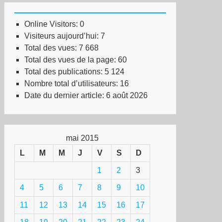
Online Visitors:
0
Visiteurs aujourd’hui:
7
Total des vues:
7 668
Total des vues de la page:
60
Total des publications:
5 124
Nombre total d’utilisateurs:
16
Date du dernier article:
6 août 2026
mai 2015
L
M
M
J
V
S
D
1
2
3
4
5
6
7
8
9
10
11
12
13
14
15
16
17