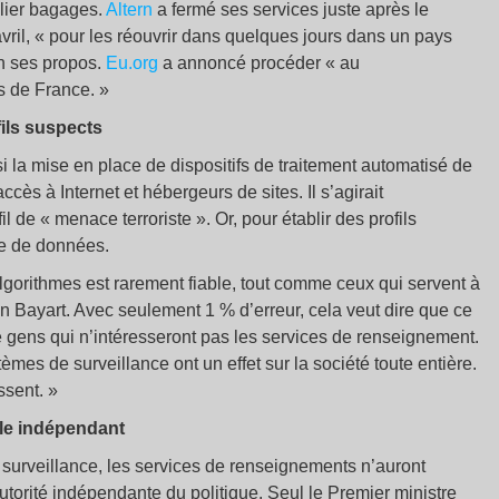
lier bagages.
Altern
a fermé ses services juste après le
avril, « pour les réouvrir dans quelques jours dans un pays
on ses propos.
Eu.org
a annoncé procéder « au
 de France. »
fils suspects
si la mise en place de dispositifs de traitement automatisé de
ès à Internet et hébergeurs de sites. Il s’agirait
de « menace terroriste ». Or, pour établir des profils
re de données.
’algorithmes est rarement fiable, tout comme ceux qui servent à
n Bayart. Avec seulement 1 % d’erreur, cela veut dire que ce
e gens qui n’intéresseront pas les services de renseignement.
mes de surveillance ont un effet sur la société toute entière.
ssent. »
le indépendant
surveillance, les services de renseignements n’auront
autorité indépendante du politique. Seul le Premier ministre