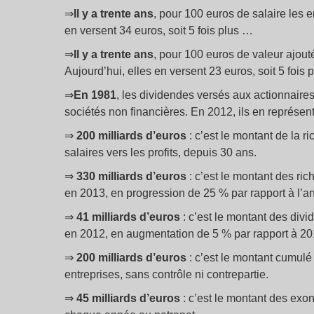
⇒
Il y a trente ans
, pour 100 euros de salaire les e
en versent 34 euros, soit 5 fois plus …
⇒
Il y a trente ans
, pour 100 euros de valeur ajout
Aujourd’hui, elles en versent 23 euros, soit 5 fois 
⇒
En 1981
, les dividendes versés aux actionnaires
sociétés non financières. En 2012, ils en représent
⇒
200 milliards d’euros
: c’est le montant de la 
salaires vers les profits, depuis 30 ans.
⇒
330 milliards d’euros
: c’est le montant des r
en 2013, en progression de 25 % par rapport à l’
⇒
41 milliards d’euros
: c’est le montant des di
en 2012, en augmentation de 5 % par rapport à 20
⇒
200 milliards d’euros
: c’est le montant cumul
entreprises, sans contrôle ni contrepartie.
⇒
45 milliards d’euros
: c’est le montant des exo