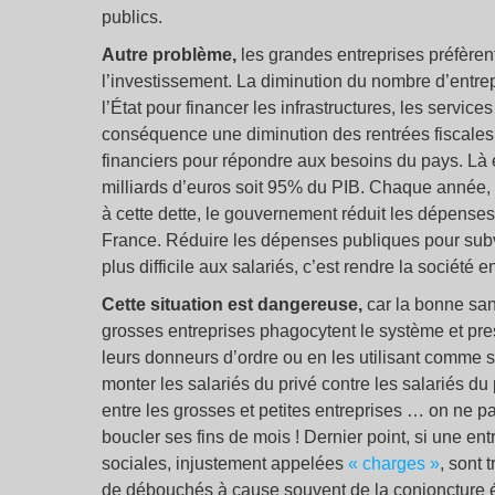
publics.
Autre problème,
les grandes entreprises préfèren
l’investissement. La diminution du nombre d’entrep
l’État pour financer les infrastructures, les servi
conséquence une diminution des rentrées fiscales
financiers pour répondre aux besoins du pays. Là e
milliards d’euros soit 95% du PIB. Chaque année, l’
à cette dette, le gouvernement réduit les dépenses 
France. Réduire les dépenses publiques pour subve
plus difficile aux salariés, c’est rendre la société
Cette situation est dangereuse,
car la bonne san
grosses entreprises phagocytent le système et pre
leurs donneurs d’ordre ou en les utilisant comme 
monter les salariés du privé contre les salariés du 
entre les grosses et petites entreprises … on ne p
boucler ses fins de mois ! Dernier point, si une ent
sociales, injustement appelées
« charges »
, sont 
de débouchés à cause souvent de la conjoncture 