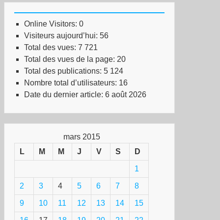
Online Visitors:
0
Visiteurs aujourd’hui:
56
Total des vues:
7 721
Total des vues de la page:
20
Total des publications:
5 124
Nombre total d’utilisateurs:
16
Date du dernier article:
6 août 2026
mars 2015
L
M
M
J
V
S
D
1
2
3
4
5
6
7
8
9
10
11
12
13
14
15