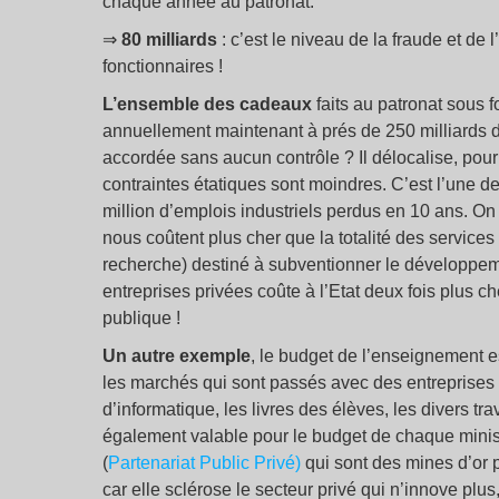
chaque année au patronat.
⇒
80 milliards
: c’est le niveau de la fraude et de 
fonctionnaires !
L’ensemble des cadeaux
faits au patronat sous f
annuellement maintenant à prés de 250 milliards d’
accordée sans aucun contrôle ? Il délocalise, pour 
contraintes étatiques sont moindres. C’est l’une d
million d’emplois industriels perdus en 10 ans. On 
nous coûtent plus cher que la totalité des service
recherche) destiné à subventionner le développe
entreprises privées coûte à l’Etat deux fois plus c
publique !
Un autre exemple
, le budget de l’enseignement e
les marchés qui sont passés avec des entreprises p
d’informatique, les livres des élèves, les divers tra
également valable pour le budget de chaque mini
(
Partenariat Public Privé)
qui sont des mines d’or p
car elle sclérose le secteur privé qui n’innove plu