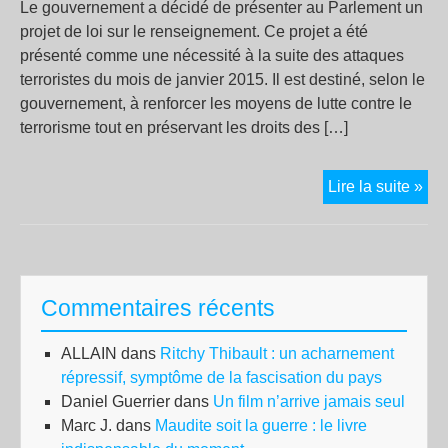
Le gouvernement a décidé de présenter au Parlement un
projet de loi sur le renseignement. Ce projet a été
présenté comme une nécessité à la suite des attaques
terroristes du mois de janvier 2015. Il est destiné, selon le
gouvernement, à renforcer les moyens de lutte contre le
terrorisme tout en préservant les droits des […]
Pro
Lire la suite »
de
loi
rela
au
Commentaires récents
ren
ALLAIN
dans
Ritchy Thibault : un acharnement
répressif, symptôme de la fascisation du pays
Daniel Guerrier
dans
Un film n’arrive jamais seul
Marc J.
dans
Maudite soit la guerre : le livre