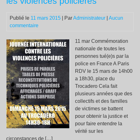
les violences policières
NA
con
Publié le
11 mars 2015
| Par
Administrateur
|
Aucun
la
commentaire
pro
réa
du
11 mar Commémoration
mai
nationale de toutes les
Rob
personnes tué(e)s par la
Mé
police en France A Paris
RDV le 15 mars de 14h00
a 18h30, place du
Trocadero Cela fait
plusieurs années que des
collectifs et des familles
de victimes se battent
pour obtenir la justice et
pour faire entendre la
vérité sur les
circonstances de […]