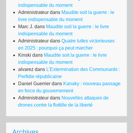
indispensable du moment
ET
Administrateur
dans
Maudite soit la guerre : le
LA
livre indispensable du moment
CO
Marc J.
dans
Maudite soit la guerre : le livre
DE
indispensable du moment
L’É
Administrateur
dans
Quatre luttes victorieuses
en 2025 : pourquoi ça peut marcher
Kinski
dans
Maudite soit la guerre : le livre
indispensable du moment
alvarez
dans
L’Extermination des Communards :
Perfidie républicaine
Daniel Guerrier
dans
Kanaky : nouveau passage
en force du gouvernement
Administrateur
dans
Nouvelles attaques de
drones contre la flottille de la liberté
Archives