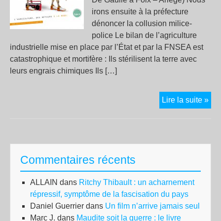
irons ensuite à la préfecture
dénoncer la collusion milice-
police Le bilan de l’agriculture
industrielle mise en place par l’État et par la FNSEA est
catastrophique et mortifère : Ils stérilisent la terre avec
leurs engrais chimiques Ils […]
VE
Lire la suite »
NO
DÉ
LE
PR
Commentaires récents
FA
DE
ALLAIN
dans
Ritchy Thibault : un acharnement
MI
répressif, symptôme de la fascisation du pays
DE
Daniel Guerrier
dans
Un film n’arrive jamais seul
LA
Marc J.
dans
Maudite soit la guerre : le livre
FN