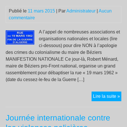
Publié le
11 mars 2015
| Par
Administrateur
|
Aucun
commentaire
A l’appel de nombreuses associations et
organisations nationales et locales (lire
ci-dessous) pour dire NON à l’apologie
des crimes du colonialisme du maire de Béziers
MANIFESTION NATIONALE Ce jour-là, Robert Ménard,
maire de Béziers pro-Front national, organise un grand
rassemblement pour débaptiser la rue « 19 mars 1962 »
(date du cessez-le-feu de la Guerre […]
Béz
Lire la suite »
14
ma
Journée internationale contre
–
MA