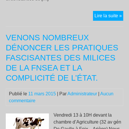
Jou
Lire la suite »
int
con
VENONS NOMBREUX
les
vio
DÉNONCER LES PRATIQUES
pol
FASCISANTES DES MILICES
DE LA FNSEA ET LA
COMPLICITÉ DE L’ÉTAT.
Publié le
11 mars 2015
| Par
Administrateur
|
Aucun
commentaire
Vendredi 13 à 10H devant la
chambre d’Agriculture (32 av gén
De Gaulle à Foix – Ariège) Nous