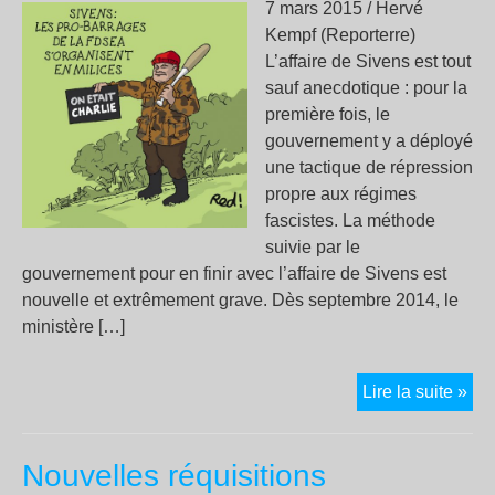
7 mars 2015 / Hervé
Kempf (Reporterre)
L’affaire de Sivens est tout
sauf anecdotique : pour la
première fois, le
gouvernement y a déployé
une tactique de répression
propre aux régimes
fascistes. La méthode
suivie par le
gouvernement pour en finir avec l’affaire de Sivens est
nouvelle et extrêmement grave. Dès septembre 2014, le
ministère […]
ED
Lire la suite »
–
MM
Nouvelles réquisitions
Hol