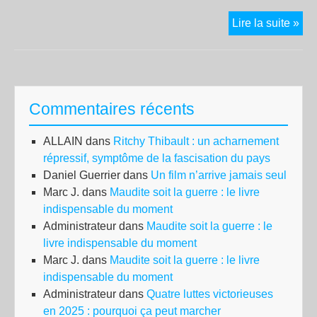
Nou
Lire la suite »
réq
cit
da
des
Commentaires récents
ag
de
ALLAIN
dans
Ritchy Thibault : un acharnement
BN
répressif, symptôme de la fascisation du pays
Par
Daniel Guerrier
dans
Un film n’arrive jamais seul
Marc J.
dans
Maudite soit la guerre : le livre
indispensable du moment
Administrateur
dans
Maudite soit la guerre : le
livre indispensable du moment
Marc J.
dans
Maudite soit la guerre : le livre
indispensable du moment
Administrateur
dans
Quatre luttes victorieuses
en 2025 : pourquoi ça peut marcher