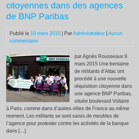
et
citoyennes dans des agences
Val
de BNP Paribas
ouv
la
voi
Publié le
10 mars 2015
| Par
Administrateur
|
Aucun
au
commentaire
fas
par Agnès Rousseaux 9
mars 2015 Une trentaine
de militants d’Attac ont
procédé à une nouvelle
réquisition citoyenne dans
une agence BNP Paribas,
située boulevard Voltaire
à Paris, comme dans d’autres villes de France au même
moment. Les militants se sont saisis de meubles de
l’agence pour protester contre les activités de la banque
dans […]