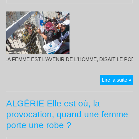
LA FEMME EST L’AVENIR DE L’HOMME, DISAIT LE POETE
Man
Lire la suite »
de
fe
ALGÉRIE Elle est où, la
pal
et
provocation, quand une femme
isr
porte une robe ?
pou
le