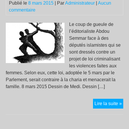
8
Publié le
8 mars 2015
| Par
Administrateur
|
Aucun
ma
commentaire
Le coup de gueule de
l’éditorialiste Abdou
Semmar face à des
députés islamistes qui se
sont dressés contre un
projet de loi criminalisant
les violences faites aux
femmes. Selon eux, cette loi, adoptée le 5 mars par le
Parlement, serait contraire à la charia et menacerait la
famille. 8 mars 2015 Dessin de Medi. Dessin […]
AL
Lire la suite »
Ell
est
où,