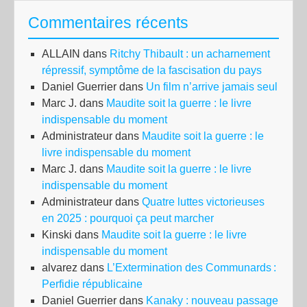
la
Commentaires récents
pro
qu
ALLAIN
dans
Ritchy Thibault : un acharnement
un
répressif, symptôme de la fascisation du pays
fe
Daniel Guerrier
dans
Un film n’arrive jamais seul
por
Marc J.
dans
Maudite soit la guerre : le livre
un
indispensable du moment
rob
Administrateur
dans
Maudite soit la guerre : le
?
livre indispensable du moment
Marc J.
dans
Maudite soit la guerre : le livre
indispensable du moment
Administrateur
dans
Quatre luttes victorieuses
en 2025 : pourquoi ça peut marcher
Kinski
dans
Maudite soit la guerre : le livre
indispensable du moment
alvarez
dans
L’Extermination des Communards :
Perfidie républicaine
Daniel Guerrier
dans
Kanaky : nouveau passage