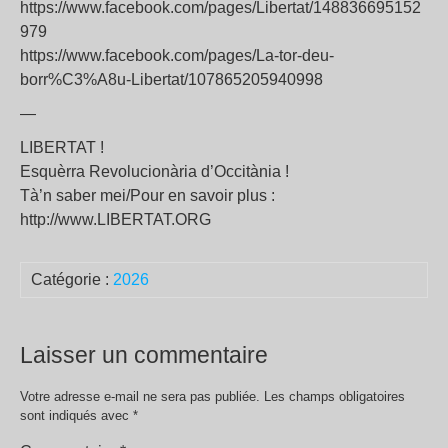
https://www.facebook.com/pages/Libertat/148836695152
979
https://www.facebook.com/pages/La-tor-deu-
borr%C3%A8u-Libertat/107865205940998
—
LIBERTAT !
Esquèrra Revolucionària d’Occitània !
Tà’n saber mei/Pour en savoir plus :
http://www.LIBERTAT.ORG
Catégorie :
2026
Laisser un commentaire
Votre adresse e-mail ne sera pas publiée.
Les champs obligatoires
sont indiqués avec
*