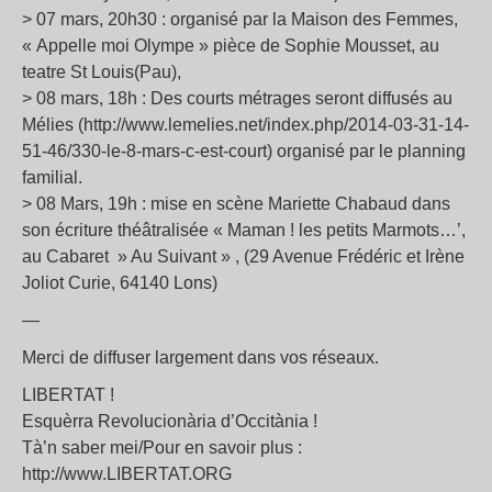
> 07 mars, 20h30 : organisé par la Maison des Femmes,
« Appelle moi Olympe » pièce de Sophie Mousset, au
teatre St Louis(Pau),
> 08 mars, 18h : Des courts métrages seront diffusés au
Mélies (http://www.lemelies.net/index.php/2014-03-31-14-
51-46/330-le-8-mars-c-est-court) organisé par le planning
familial.
> 08 Mars, 19h : mise en scène Mariette Chabaud dans
son écriture théâtralisée « Maman ! les petits Marmots…’,
au Cabaret » Au Suivant » , (29 Avenue Frédéric et Irène
Joliot Curie, 64140 Lons)
—
Merci de diffuser largement dans vos réseaux.
LIBERTAT !
Esquèrra Revolucionària d’Occitània !
Tà’n saber mei/Pour en savoir plus :
http://www.LIBERTAT.ORG