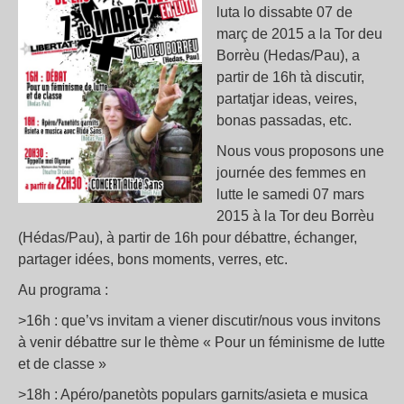
luta lo dissabte 07 de
març de 2015 a la Tor deu
Borrèu (Hedas/Pau), a
partir de 16h tà discutir,
partatjar ideas, veires,
bonas passadas, etc.
Nous vous proposons une
journée des femmes en
lutte le samedi 07 mars
2015 à la Tor deu Borrèu
(Hédas/Pau), à partir de 16h pour débattre, échanger,
partager idées, bons moments, verres, etc.
Au programa :
>16h : que’vs invitam a viener discutir/nous vous invitons
à venir débattre sur le thème « Pour un féminisme de lutte
et de classe »
>18h : Apéro/panetòts populars garnits/asieta e musica