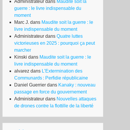
Administrateur
dans
Maudite soit la
guerre : le livre indispensable du
moment
ucémie:
Marc J.
dans
Maudite soit la guerre : le
livre indispensable du moment
oximité
Administrateur
dans
Quatre luttes
s
victorieuses en 2025 : pourquoi ça peut
fineries
marcher
t
Kinski
dans
Maudite soit la guerre : le
livre indispensable du moment
alvarez
dans
L’Extermination des
Communards : Perfidie républicaine
Daniel Guerrier
dans
Kanaky : nouveau
passage en force du gouvernement
Administrateur
dans
Nouvelles attaques
de drones contre la flottille de la liberté