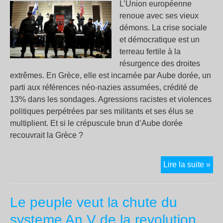
L’Union européenne
renoue avec ses vieux
démons. La crise sociale
et démocratique est un
terreau fertile à la
résurgence des droites
extrêmes. En Grèce, elle est incarnée par Aube dorée, un
parti aux références néo-nazies assumées, crédité de
13% dans les sondages. Agressions racistes et violences
politiques perpétrées par ses militants et ses élus se
multiplient. Et si le crépuscule brun d’Aube dorée
recouvrait la Grèce ?
Au
Lire la suite »
dor
l’au
Le peuple veut la chute du
vis
de
systeme An V de la revolution