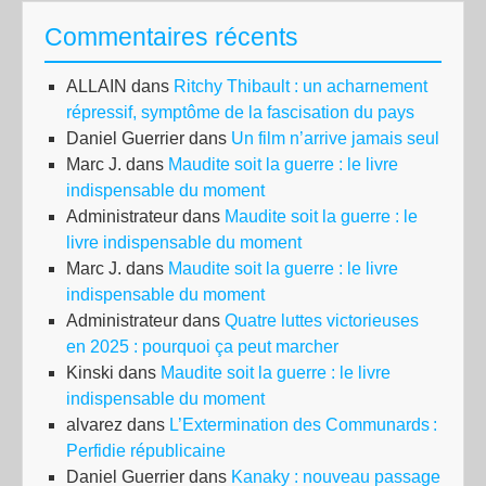
chu
Commentaires récents
du
sys
ALLAIN
dans
Ritchy Thibault : un acharnement
An
répressif, symptôme de la fascisation du pays
V
Daniel Guerrier
dans
Un film n’arrive jamais seul
de
Marc J.
dans
Maudite soit la guerre : le livre
la
indispensable du moment
rev
Administrateur
dans
Maudite soit la guerre : le
tun
livre indispensable du moment
Marc J.
dans
Maudite soit la guerre : le livre
indispensable du moment
Administrateur
dans
Quatre luttes victorieuses
en 2025 : pourquoi ça peut marcher
Kinski
dans
Maudite soit la guerre : le livre
indispensable du moment
alvarez
dans
L’Extermination des Communards :
Perfidie républicaine
Daniel Guerrier
dans
Kanaky : nouveau passage