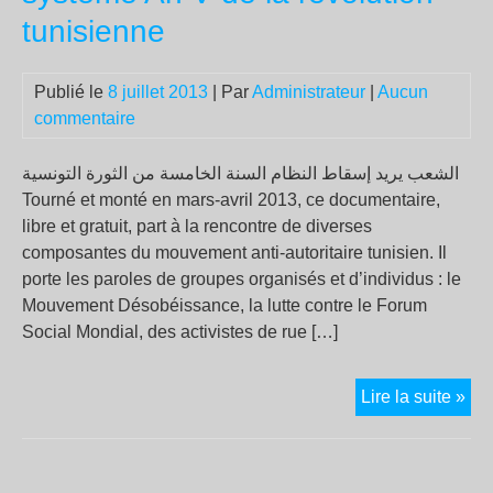
l’e
tunisienne
dro
eur
Publié le
8 juillet 2013
| Par
Administrateur
|
Aucun
commentaire
الشعب يريد إسقاط النظام السنة الخامسة من الثورة التونسية
Tourné et monté en mars-avril 2013, ce documentaire,
libre et gratuit, part à la rencontre de diverses
composantes du mouvement anti-autoritaire tunisien. Il
porte les paroles de groupes organisés et d’individus : le
Mouvement Désobéissance, la lutte contre le Forum
Social Mondial, des activistes de rue […]
Le
Lire la suite »
peu
veu
la