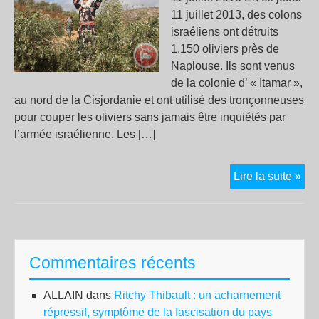
11 juillet 2013, des colons
israéliens ont détruits
1.150 oliviers près de
Naplouse. Ils sont venus
de la colonie d’ « Itamar »,
au nord de la Cisjordanie et ont utilisé des tronçonneuses
pour couper les oliviers sans jamais être inquiétés par
l’armée israélienne. Les […]
1.1
Lire la suite »
oliv
détr
Commentaires récents
ALLAIN
dans
Ritchy Thibault : un acharnement
répressif, symptôme de la fascisation du pays