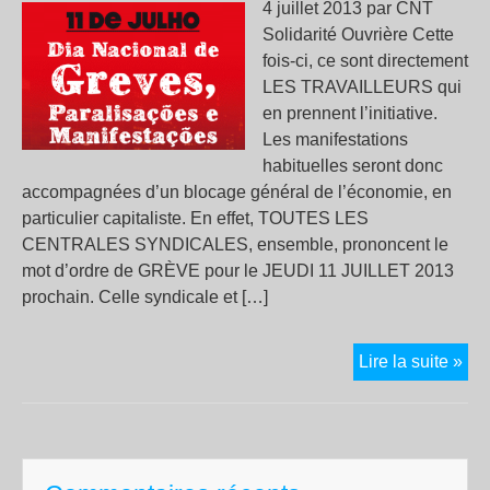
4 juillet 2013 par CNT
Solidarité Ouvrière Cette
fois-ci, ce sont directement
LES TRAVAILLEURS qui
en prennent l’initiative.
Les manifestations
habituelles seront donc
accompagnées d’un blocage général de l’économie, en
particulier capitaliste. En effet, TOUTES LES
CENTRALES SYNDICALES, ensemble, prononcent le
mot d’ordre de GRÈVE pour le JEUDI 11 JUILLET 2013
prochain. Celle syndicale et […]
LA
Lire la suite »
LU
CO
AU
BR