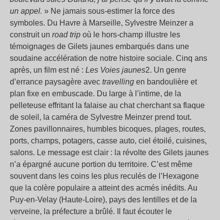
un appel.
» Ne jamais sous-estimer la force des
symboles. Du Havre à Marseille, Sylvestre Meinzer a
construit un
road trip
où le hors-champ illustre les
témoignages de Gilets jaunes embarqués dans une
soudaine accélération de notre histoire sociale. Cinq ans
après, un film est né :
Les Voies jaunes
2. Un genre
d’errance paysagère avec
travelling
en bandoulière et
plan fixe en embuscade. Du large à l’intime, de la
pelleteuse effritant la falaise au chat cherchant sa flaque
de soleil, la caméra de Sylvestre Meinzer prend tout.
Zones pavillonnaires, humbles bicoques, plages, routes,
ports, champs, potagers, casse auto, ciel étoilé, cuisines,
salons. Le message est clair : la révolte des Gilets jaunes
n’a épargné aucune portion du territoire. C’est même
souvent dans les coins les plus reculés de l’Hexagone
que la colère populaire a atteint des acmés inédits. Au
Puy-en-Velay (Haute-Loire), pays des lentilles et de la
verveine, la préfecture a brûlé. Il faut écouter le