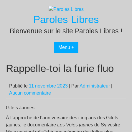
Passer
au
Paroles Libres
contenu
Bienvenue sur le site Paroles Libres !
Menu +
Rappelle-toi la furie fluo
Publié le
11 novembre 2023
| Par
Administrateur
|
Aucun commentaire
Gilets Jaunes
À l’approche de l’anniversaire des cinq ans des Gilets
jaunes, le documentaire
Les Voies jaunes
de Sylvestre
Meinzer vient rafraîchir une mémoire des luttes plus