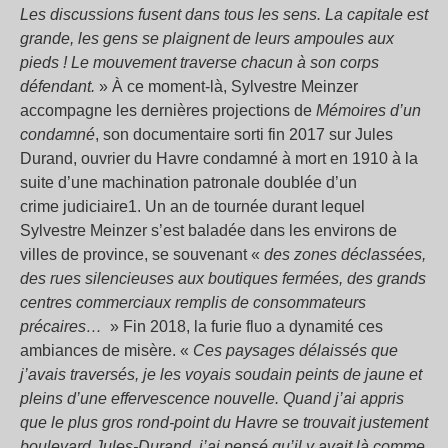
Les discussions fusent dans tous les sens. La capitale est
grande, les gens se plaignent de leurs ampoules aux
pieds
! Le mouvement traverse chacun à son corps
défendant.
» À ce moment-là, Sylvestre Meinzer
accompagne les dernières projections de
Mémoires d’un
condamné
, son documentaire sorti fin 2017 sur Jules
Durand, ouvrier du Havre condamné à mort en 1910 à la
suite d’une machination patronale doublée d’un
crime judiciaire1. Un an de tournée durant lequel
Sylvestre Meinzer s’est baladée dans les environs de
villes de province, se souvenant «
des zones déclassées,
des rues silencieuses aux boutiques fermées, des grands
centres commerciaux remplis de consommateurs
précaires…
» Fin 2018, la furie fluo a dynamité ces
ambiances de misère. «
Ces paysages délaissés que
j’avais traversés, je les voyais soudain peints de jaune et
pleins d’une effervescence nouvelle. Quand j’ai appris
que le plus gros rond-point du Havre se trouvait justement
boulevard Jules-Durand, j’ai pensé qu’il y avait là comme