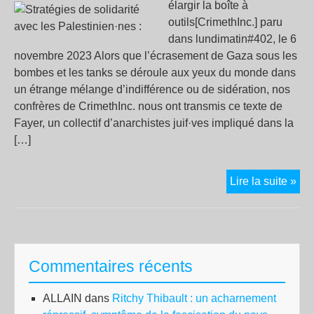
élargir la boîte à
outils[CrimethInc.] paru
dans lundimatin#402, le 6
novembre 2023 Alors que l’écrasement de Gaza sous les
bombes et les tanks se déroule aux yeux du monde dans
un étrange mélange d’indifférence ou de sidération, nos
confrères de CrimethInc. nous ont transmis ce texte de
Fayer, un collectif d’anarchistes juif·ves impliqué dans la
[…]
Str
Lire la suite »
de
soli
ave
les
Commentaires récents
Pal
ALLAIN
dans
Ritchy Thibault : un acharnement