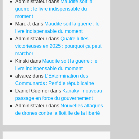
Administrateur
dans
Maudite soit la
guerre : le livre indispensable du
moment
Marc J.
dans
Maudite soit la guerre : le
livre indispensable du moment
Administrateur
dans
Quatre luttes
victorieuses en 2025 : pourquoi ça peut
marcher
Kinski
dans
Maudite soit la guerre : le
livre indispensable du moment
alvarez
dans
L’Extermination des
Communards : Perfidie républicaine
Daniel Guerrier
dans
Kanaky : nouveau
passage en force du gouvernement
ppelle-
Administrateur
dans
Nouvelles attaques
de drones contre la flottille de la liberté
furie
o