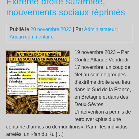
Extrême droite surarmée,
sur
mouvements sociaux réprimés
les
ind
Publié le
20 novembre 2023
| Par
Administrateur
|
pou
Aucun commentaire
rem
les
trav
19 novembre 2023 – Par
pal
Contre Attaque Vendredi
:
17 novembre, un coup de
des
filet au sein de groupes
syn
d’extrême droite a eu lieu
s’o
dans le Sud de la France,
en Bretagne et dans des
Deux-Sèvres.
L’intervention a permis de
retrouver «plus d’une
centaine d’armes ou de munitions». Parmi les individus
arrêtés, un «fan du Ku […]