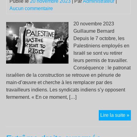
Publié le
20 novembre 2023
| Par
Administrateur
|
Aucun commentaire
20 novembre 2023
Guillaume Bernard
Depuis le 7 octobre, les
Palestiniens employés en
Israël se sont vu retirer
leurs permis de travailler.
Conséquence : le patronat
israélien de la construction se retrouve en pénurie de
main-d’œuvre et cherche à les remplacer par des
travailleurs indiens. Les syndicats indiens s’y opposent
fermement. « En ce moment, […]
Le
Lire la suite »
pat
isr
com