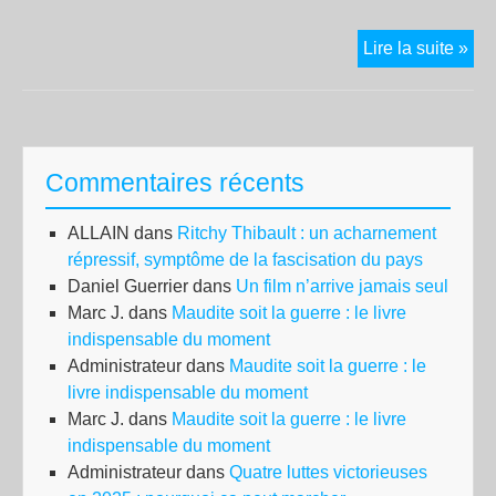
Ext
Lire la suite »
dro
sur
mo
soc
Commentaires récents
rép
ALLAIN
dans
Ritchy Thibault : un acharnement
répressif, symptôme de la fascisation du pays
Daniel Guerrier
dans
Un film n’arrive jamais seul
Marc J.
dans
Maudite soit la guerre : le livre
indispensable du moment
Administrateur
dans
Maudite soit la guerre : le
livre indispensable du moment
Marc J.
dans
Maudite soit la guerre : le livre
indispensable du moment
Administrateur
dans
Quatre luttes victorieuses