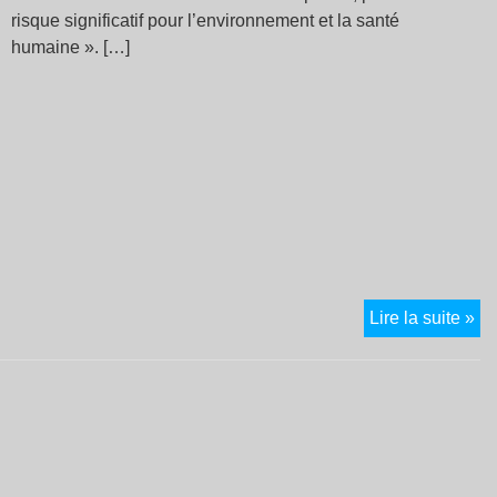
risque significatif pour l’environnement et la santé
humaine ». […]
Mi
Lire la suite »
de
lit
da
l’A
:
le