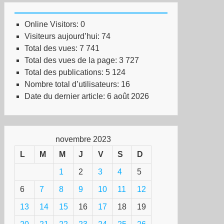
Online Visitors:
0
Visiteurs aujourd’hui:
74
Total des vues:
7 741
Total des vues de la page:
3 727
nférence
Total des publications:
5 124
Le
Nombre total d’utilisateurs:
16
cléaire
Date du dernier article:
6 août 2026
bat »
rdi
novembre 2023
vembre
L
M
M
J
V
S
D
h30
1
2
3
4
5
ntpellier
6
7
8
9
10
11
12
13
14
15
16
17
18
19