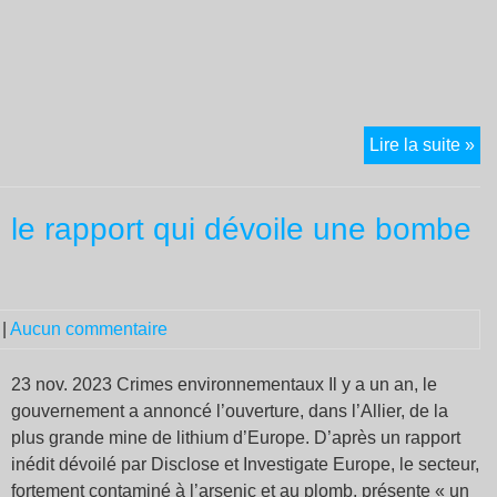
Co
Lire la suite »
« 
nu
 : le rapport qui dévoile une bombe
en
dé
Ma
28
|
Aucun commentaire
no
18
à
23 nov. 2023 Crimes environnementaux Il y a un an, le
Mo
gouvernement a annoncé l’ouverture, dans l’Allier, de la
plus grande mine de lithium d’Europe. D’après un rapport
inédit dévoilé par Disclose et Investigate Europe, le secteur,
fortement contaminé à l’arsenic et au plomb, présente « un