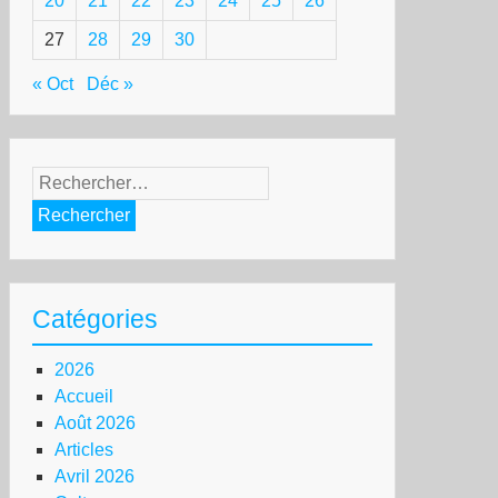
20
21
22
23
24
25
26
27
28
29
30
« Oct
Déc »
Rechercher :
Catégories
ne
2026
hium
Accueil
ns
Août 2026
llier
Articles
Avril 2026