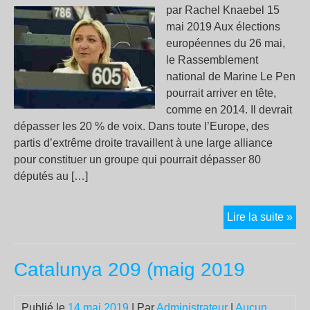
par Rachel Knaebel 15
mai 2019 Aux élections
européennes du 26 mai,
le Rassemblement
national de Marine Le Pen
pourrait arriver en tête,
comme en 2014. Il devrait
dépasser les 20 % de voix. Dans toute l’Europe, des
partis d’extrême droite travaillent à une large alliance
pour constituer un groupe qui pourrait dépasser 80
députés au […]
Ega
Lire la suite »
sala
san
Catalunya 209 (maig 2019
des
trav
droi
Publié le
14 mai 2019
| Par
Administrateur
|
Aucun