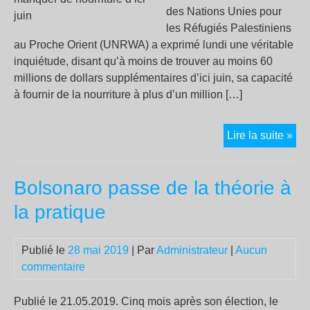
des Nations Unies pour
les Réfugiés Palestiniens
au Proche Orient (UNRWA) a exprimé lundi une véritable
inquiétude, disant qu’à moins de trouver au moins 60
millions de dollars supplémentaires d’ici juin, sa capacité
à fournir de la nourriture à plus d’un million […]
Plu
Lire la suite »
d’u
mil
Bolsonaro passe de la théorie à
de
Pal
la pratique
de
Ga
Publié le
28 mai 2019
| Par
Administrateur
|
Aucun
von
commentaire
ma
de
nou
Publié le 21.05.2019. Cinq mois après son élection, le