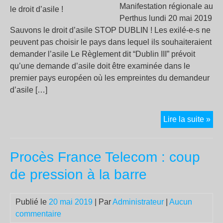
Manifestation régionale au
Perthus lundi 20 mai 2019
Sauvons le droit d’asile STOP DUBLIN ! Les exilé-e-s ne
peuvent pas choisir le pays dans lequel ils souhaiteraient
demander l’asile Le Règlement dit “Dublin III” prévoit
qu’une demande d’asile doit être examinée dans le
premier pays européen où les empreintes du demandeur
d’asile […]
ST
Lire la suite »
DU
!
Procès France Telecom : coup
Sa
le
de pression à la barre
droi
d’a
Publié le
20 mai 2019
| Par
Administrateur
|
Aucun
!
commentaire