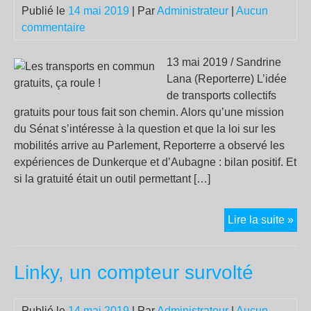
Publié le
14 mai 2019
| Par
Administrateur
|
Aucun
commentaire
13 mai 2019 / Sandrine
Lana (Reporterre) L’idée
de transports collectifs
gratuits pour tous fait son chemin. Alors qu’une mission
du Sénat s’intéresse à la question et que la loi sur les
mobilités arrive au Parlement, Reporterre a observé les
expériences de Dunkerque et d’Aubagne : bilan positif. Et
si la gratuité était un outil permettant […]
Les
Lire la suite »
tra
en
Linky, un compteur survolté
co
grat
ça
Publié le
14 mai 2019
| Par
Administrateur
|
Aucun