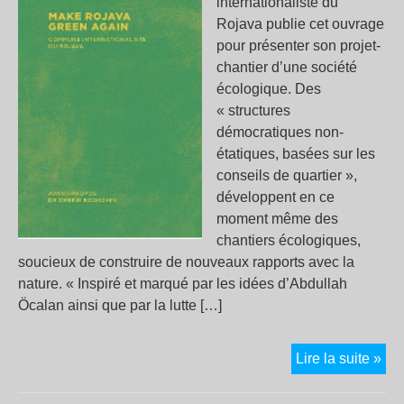
internationaliste du
Rojava publie cet ouvrage
pour présenter son projet-
chantier d’une société
écologique. Des
« structures
démocratiques non-
étatiques, basées sur les
conseils de quartier »,
développent en ce
moment même des
chantiers écologiques,
soucieux de construire de nouveaux rapports avec la
nature. « Inspiré et marqué par les idées d’Abdullah
Öcalan ainsi que par la lutte […]
MA
Lire la suite »
RO
GR