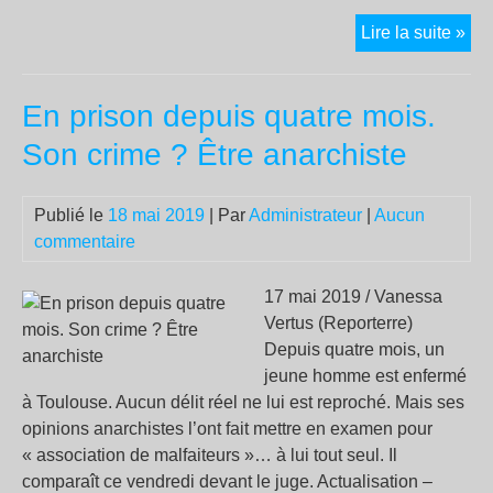
San
Lire la suite »
séc
au
En prison depuis quatre mois.
trav
:
Son crime ? Être anarchiste
Un
ric
Publié le
18 mai 2019
| Par
Administrateur
|
Aucun
con
commentaire
17 mai 2019 / Vanessa
Vertus (Reporterre)
Depuis quatre mois, un
jeune homme est enfermé
à Toulouse. Aucun délit réel ne lui est reproché. Mais ses
opinions anarchistes l’ont fait mettre en examen pour
« association de malfaiteurs »… à lui tout seul. Il
comparaît ce vendredi devant le juge. Actualisation –