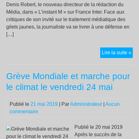
son
Denis Robert, le nouveau directeur de la rédaction du
dép
Média, dans « L’instant M » sur France Inter. Face aux
à
critiques de son invité sur le traitement médiatique des
l’é
gilets jaunes, la journaliste va se livrer à une défense en
Afi
[…]
de
gag
Gil
Lire la suite »
du
jau
terr
:
Grève Mondiale et marche pour
Son
Dev
le climat le vendredi 24 mai
déf
Rad
Publié le
21 mai 2019
| Par
Administrateur
|
Aucun
Fra
commentaire
et
élu
la
Publié le 20 mai 2019
crit
Après le succès de la