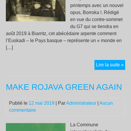
printemps avec un nouvel
opus, Borroka !. Rédigé
en vue du contre-sommet
du G7 qui se tiendra en
août 2019 à Biarritz, cet abécédaire arpente comment
l’Euskadi – le Pays basque – représente un « monde en
[…]
Bor
Lire la suite »
!
Vo
MAKE ROJAVA GREEN AGAIN
en
Pa
ba
Publié le
12 mai 2019
| Par
Administrateur
|
Aucun
ins
commentaire
La Commune