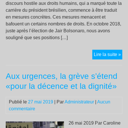
d’ic
discours hostile aux droits humains, qui a marqué toute la
juin
carrière du président brésilien, commence à être traduit
en mesures concrètes. Ces mesures menacent et
bafouent un certains nombres de droits. En octobre 2018,
juste après l’élection de Jair Bolsonaro, nous avons
souligné que ses positions […]
Bol
Lire la suite »
pas
de
Aux urgences, la grève s’étend
la
thé
«pour la décence et la dignité»
à
la
Publié le
27 mai 2019
| Par
Administrateur
|
Aucun
pra
commentaire
26 mai 2019 Par Caroline