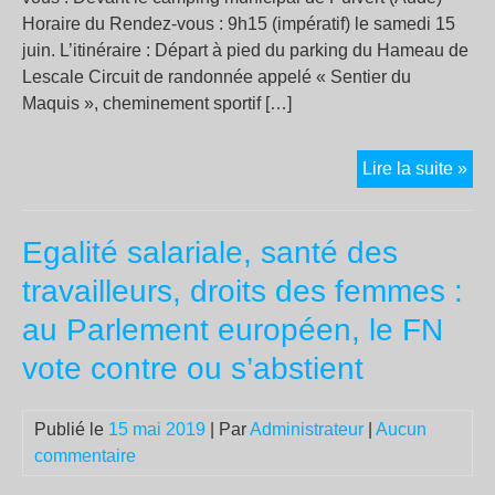
Horaire du Rendez-vous : 9h15 (impératif) le samedi 15
juin. L’itinéraire : Départ à pied du parking du Hameau de
Lescale Circuit de randonnée appelé « Sentier du
Maquis », cheminement sportif […]
Ma
Lire la suite »
des
Maq
Egalité salariale, santé des
travailleurs, droits des femmes :
au Parlement européen, le FN
vote contre ou s’abstient
Publié le
15 mai 2019
| Par
Administrateur
|
Aucun
commentaire