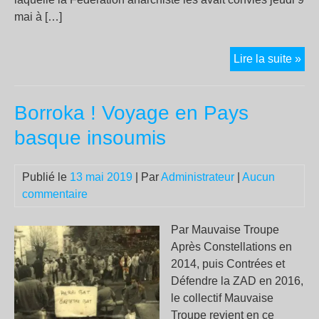
mai à […]
Con
Lire la suite »
de
pre
Borroka ! Voyage en Pays
à
la
basque insoumis
libr
Pub
Publié le
13 mai 2019
| Par
Administrateur
|
Aucun
commentaire
Par Mauvaise Troupe
Après Constellations en
2014, puis Contrées et
Défendre la ZAD en 2016,
le collectif Mauvaise
Troupe revient en ce