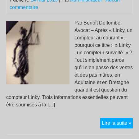
rou
commentaire
!
Par Benoît Deltombe,
Avocat – Après « Linky, un
compteur au courant »,
pourquoi ce titre : » Linky
, un compteur survolté » ?
Tout simplement parce
qu’il s’en passe des vertes
et des pas mûres, en
Aquitaine et en Bretagne
quand il est question du
compteur Linky. Trois informations essentielles peuvent
être soumises à la […]
Lin
Lire la suite »
un
com