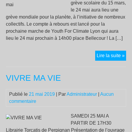
des
grève scolaire du 15 mars,
méd
le 24 mai aura lieu une
grève mondiale pour la planète, à l’initiative de nombreux
collectifs. Le compte à rebours est lancé pour la
prochaine marche de Youth For Climate Lyon qui aura
lieu le 24 mai prochain à 14h00 place Bellecour ! La […]
Grè
Lire la suite »
Mon
et
VIVRE MA VIE
ma
pou
le
Publié le
21 mai 2019
| Par
Administrateur
|
Aucun
cli
commentaire
le
ven
SAMEDI 25 MAI A
24
PARTIR DE 17H30
mai
Librairie Torcatis de Perpignan Présentation de l’ouvrage