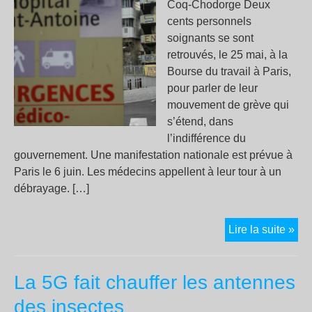
Coq-Chodorge Deux
cents personnels
soignants se sont
retrouvés, le 25 mai, à la
Bourse du travail à Paris,
pour parler de leur
mouvement de grève qui
s’étend, dans
l’indifférence du
gouvernement. Une manifestation nationale est prévue à
Paris le 6 juin. Les médecins appellent à leur tour à un
débrayage. […]
Au
Lire la suite »
urg
la
La 5G fait chauffer les antennes
grè
s’é
des insectes