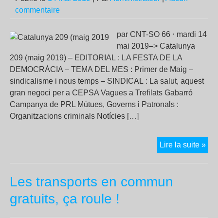
des
commentaire
fe
:
par CNT-SO 66 ⋅ mardi 14
au
mai 2019–> Catalunya
Par
209 (maig 2019) – EDITORIAL : LA FESTA DE LA
eur
DEMOCRÀCIA – TEMA DEL MES : Primer de Maig –
le
sindicalisme i nous temps – SINDICAL : La salut, aquest
FN
gran negoci per a CEPSA Vagues a Trefilats Gabarró
vot
Campanya de PRL Mútues, Governs i Patronals :
con
Organitzacions criminals Notícies […]
ou
s’a
Cat
Lire la suite »
20
(ma
Les transports en commun
20
gratuits, ça roule !