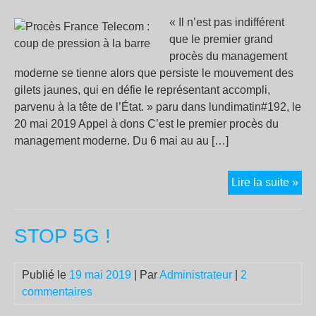
« Il n’est pas indifférent
que le premier grand
procès du management
moderne se tienne alors que persiste le mouvement des
gilets jaunes, qui en défie le représentant accompli,
parvenu à la tête de l’État. » paru dans lundimatin#192, le
20 mai 2019 Appel à dons C’est le premier procès du
management moderne. Du 6 mai au au […]
Pro
Lire la suite »
Fra
Tel
STOP 5G !
:
co
de
Publié le
19 mai 2019
| Par
Administrateur
|
2
pre
commentaires
à