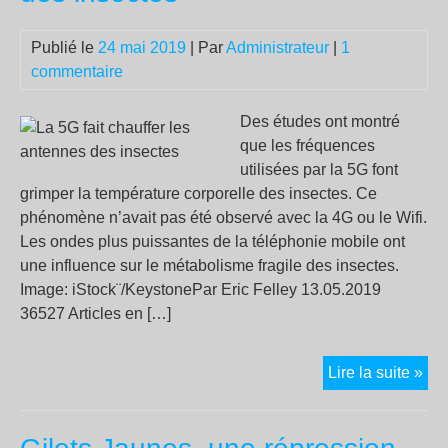
«po
la
Publié le
24 mai 2019
| Par
Administrateur
|
1
dé
commentaire
et
la
dig
Des études ont montré
que les fréquences
utilisées par la 5G font
grimper la température corporelle des insectes. Ce
phénomène n’avait pas été observé avec la 4G ou le Wifi.
Les ondes plus puissantes de la téléphonie mobile ont
une influence sur le métabolisme fragile des insectes.
Image: iStock¨/KeystonePar Eric Felley 13.05.2019
36527 Articles en […]
La
Lire la suite »
5G
fait
cha