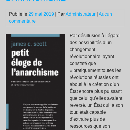
ma
a
Publié le
29 mai 2019
| Par
Administrateur
|
Aucun
été
commentaire
acq
Par désillusion à l’égard
des possibilités d’un
changement
révolutionnaire, ayant
constaté que
« pratiquement toutes les
révolutions réussies ont
abouti à la création d’un
État encore plus puissant
que celui qu’elles avaient
reversé, un État qui, à son
tour, était capable
d’extraire plus de
ressources que son