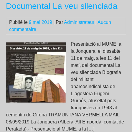
Documental La veu silenciada
l’i
me
cul
Publié le
9 mai 2019
| Par
Administrateur
|
Aucun
sur
commentaire
la
Piti
Presentació al MUME, a
Sal
la Jonquera, el dissabte
11 de maig, a les 11 del
matí, del documental La
veu silenciada Biografia
del militant
anarcosindicalista de
Llagostera Eugeni
Gurnés, afusellat pels
franquistes en 1943 al
cementiri de Girona TRAMUNTANA VERMELLA MAIL
08/05/2019 La Jonquera (Albera, Alt Empordà, comtat de
Peralada).- Presentació al MUME, a la […]