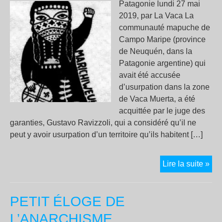
Patagonie lundi 27 mai
2019, par La Vaca La
communauté mapuche de
Campo Maripe (province
de Neuquén, dans la
Patagonie argentine) qui
avait été accusée
d’usurpation dans la zone
de Vaca Muerta, a été
acquittée par le juge des
garanties, Gustavo Ravizzoli, qui a considéré qu’il ne
peut y avoir usurpation d’un territoire qu’ils habitent […]
Va
Lire la suite »
Mue
:
PETIT ÉLOGE DE
la
co
L’ANARCHISME