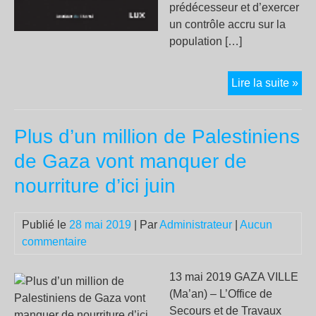
prédécesseur et d’exercer
un contrôle accru sur la
population […]
PE
Lire la suite »
ÉL
DE
Plus d’un million de Palestiniens
L’
de Gaza vont manquer de
nourriture d’ici juin
Publié le
28 mai 2019
| Par
Administrateur
|
Aucun
commentaire
13 mai 2019 GAZA VILLE
(Ma’an) – L’Office de
Secours et de Travaux