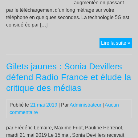
augmentée en passant
par le téléchargement d’un long métrage sur votre
téléphone en quelques secondes. La technologie 5G est
considérée par […]
La
Lire la suite »
Rus
aur
Gilets jaunes : Sonia Devillers
lan
un
défend Radio France et élude la
ca
critique des médias
de
sab
de
Publié le
21 mai 2019
| Par
Administrateur
|
Aucun
la
commentaire
5G
pou
par Frédéric Lemaire, Maxime Friot, Pauline Perrenot,
frei
mardi 21 mai 2019 Le 15 mai, Sonia Devillers recevait