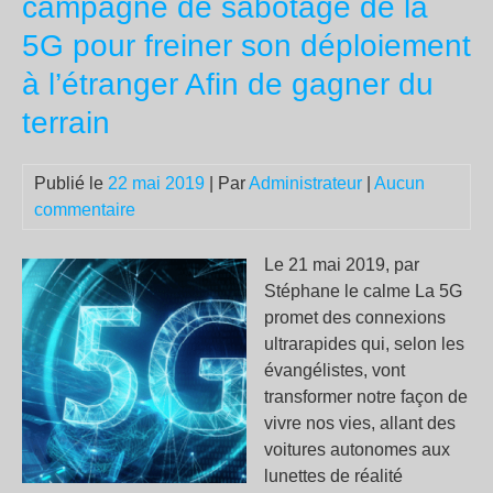
campagne de sabotage de la
|
5G pour freiner son déploiement
Doc
à l’étranger Afin de gagner du
terrain
Publié le
22 mai 2019
| Par
Administrateur
|
Aucun
commentaire
Le 21 mai 2019, par
Stéphane le calme La 5G
promet des connexions
ultrarapides qui, selon les
évangélistes, vont
transformer notre façon de
vivre nos vies, allant des
voitures autonomes aux
lunettes de réalité