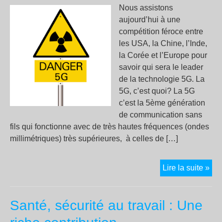
la
Nous assistons
bar
aujourd’hui à une
compétition féroce entre
les USA, la Chine, l’Inde,
la Corée et l’Europe pour
savoir qui sera le leader
de la technologie 5G. La
5G, c’est quoi? La 5G
c’est la 5ème génération
de communication sans
fils qui fonctionne avec de très hautes fréquences (ondes
millimétriques) très supérieures, à celles de […]
ST
Lire la suite »
5G
!
Santé, sécurité au travail : Une