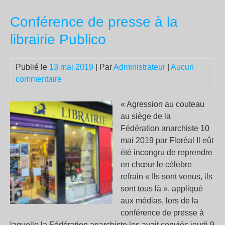
la
Conférence de presse à la
Thé
en
librairie Publico
tem
d’é
Publié le
13 mai 2019
| Par
Administrateur
|
Aucun
commentaire
« Agression au couteau
au siège de la
Fédération anarchiste 10
mai 2019 par Floréal Il eût
été incongru de reprendre
en chœur le célèbre
refrain « Ils sont venus, ils
sont tous là », appliqué
aux médias, lors de la
conférence de presse à
laquelle la Fédération anarchiste les avait conviés jeudi 9