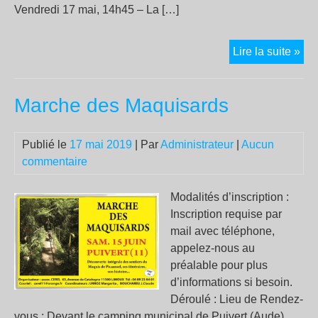
Vendredi 17 mai, 14h45 – La […]
En
Lire la suite »
pri
dep
Marche des Maquisards
qua
moi
So
Publié le
17 mai 2019
| Par
Administrateur
|
Aucun
cri
commentaire
?
Êtr
Modalités d’inscription :
ana
Inscription requise par
mail avec téléphone,
appelez-nous au
préalable pour plus
d’informations si besoin.
Déroulé : Lieu de Rendez-
vous : Devant le camping municipal de Puivert (Aude)