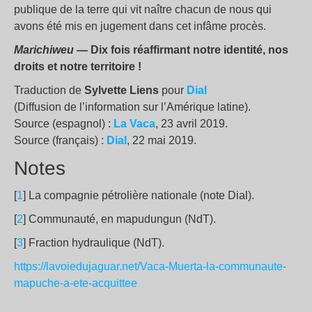
publique de la terre qui vit naître chacun de nous qui
avons été mis en jugement dans cet infâme procès.
Marichiweu
— Dix fois réaffirmant notre identité, nos
droits et notre territoire !
Traduction de
Sylvette Liens
pour
Dial
(Diffusion de l’information sur l’Amérique latine).
Source (espagnol) :
La Vaca
, 23 avril 2019.
Source (français) :
Dial
, 22 mai 2019.
Notes
[
1
] La compagnie pétrolière nationale (note Dial).
[
2
] Communauté, en mapudungun (NdT).
[
3
] Fraction hydraulique (NdT).
https://lavoiedujaguar.net/Vaca-Muerta-la-communaute-
mapuche-a-ete-acquittee