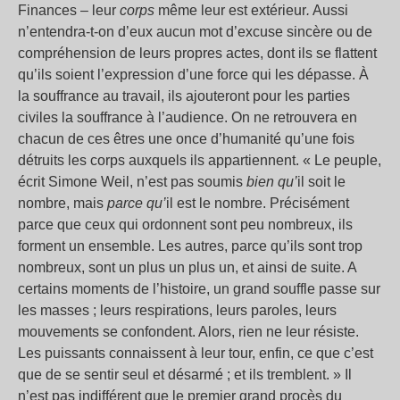
Finances – leur
corps
même leur est extérieur
.
Aussi
n’entendra-t-on d’eux aucun mot d’excuse sincère ou de
compréhension de leurs propres actes, dont ils se flattent
qu’ils soient l’expression d’une force qui les dépasse. À
la souffrance au travail, ils ajouteront pour les parties
civiles la souffrance à l’audience. On ne retrouvera en
chacun de ces êtres une once d’humanité qu’une fois
détruits les corps auxquels ils appartiennent. « Le peuple,
écrit Simone Weil, n’est pas soumis
bien qu’
il soit le
nombre, mais
parce qu’
il est le nombre. Précisément
parce que ceux qui ordonnent sont peu nombreux, ils
forment un ensemble. Les autres, parce qu’ils sont trop
nombreux, sont un plus un plus un, et ainsi de suite. A
certains moments de l’histoire, un grand souffle passe sur
les masses ; leurs respirations, leurs paroles, leurs
mouvements se confondent. Alors, rien ne leur résiste.
Les puissants connaissent à leur tour, enfin, ce que c’est
que de se sentir seul et désarmé ; et ils tremblent. » Il
n’est pas indifférent que le premier grand procès du