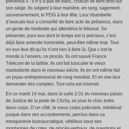
prévenus » : il n’y a pas de banc, chacun se tient droit sur
son siège. Ils
siègent
à leur manière, en rang, sagement,
souverainement, le PDG à leur tête. Leur ribambelle
d’avocats leur a conseillé de faire acte de présence, dans
un geste de modestie qui attendrira le tribunal. Se
présenter, pour eux dont le temps est si précieux, c’est
déjà faire amende honorable, peut-être même trop. Tout
en eux leur dit qu’ils n’ont rien à faire là. Que c’est le
monde à l’envers, ce procès. Ils ont sauvé France
Télécom de la faillite. Ils ont fait basculer le vieux
mastodonte dans le nouveau siècle. Ils en ont même fait
un joyau entrepreneurial de rang mondial. Et on ose leur
demander des comptes. Tout cela est insensé.
En ce mardi 14 mai, dans la salle 2.01 du nouveau palais
de Justice de la porte de Clichy, se joue le choc entre
deux corps. D’un côté, le vieux corps judiciaire, médiéval
jusque dans ses accoutrements, perclus dans sa
mesquinerie bureaucratique, vétilleux sous ses
montagnes de cotes, de procès-verbaux, de questions et