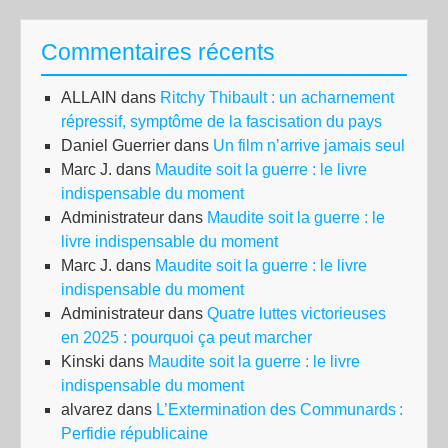
201
op
Commentaires récents
leu
un
ALLAIN
dans
Ritchy Thibault : un acharnement
rip
répressif, symptôme de la fascisation du pays
gén
Daniel Guerrier
dans
Un film n’arrive jamais seul
!
Marc J.
dans
Maudite soit la guerre : le livre
indispensable du moment
Administrateur
dans
Maudite soit la guerre : le
livre indispensable du moment
Marc J.
dans
Maudite soit la guerre : le livre
indispensable du moment
Administrateur
dans
Quatre luttes victorieuses
en 2025 : pourquoi ça peut marcher
Kinski
dans
Maudite soit la guerre : le livre
indispensable du moment
alvarez
dans
L’Extermination des Communards :
Perfidie républicaine