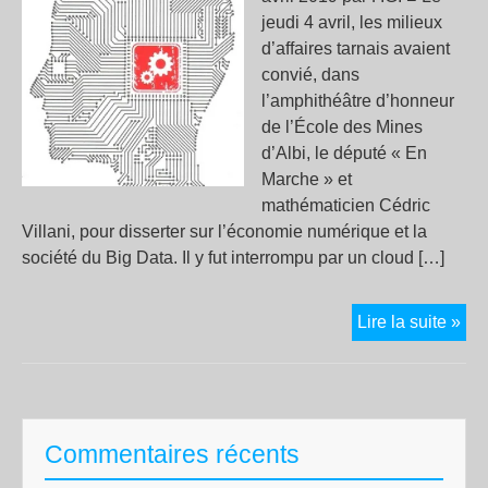
jeudi 4 avril, les milieux
d’affaires tarnais avaient
convié, dans
l’amphithéâtre d’honneur
de l’École des Mines
d’Albi, le député « En
Marche » et
mathématicien Cédric
Villani, pour disserter sur l’économie numérique et la
société du Big Data. Il y fut interrompu par un cloud […]
Inn
Lire la suite »
pou
agg
Commentaires récents