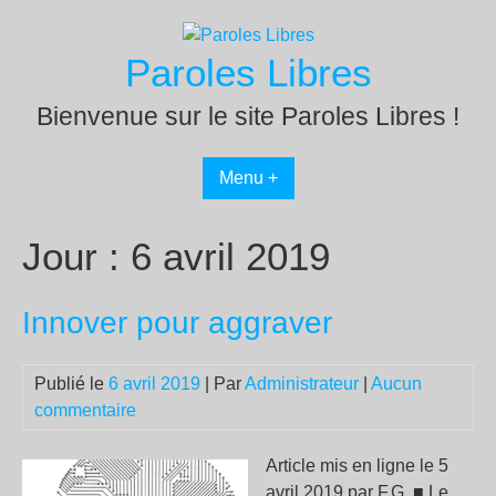
Passer
au
Paroles Libres
contenu
Bienvenue sur le site Paroles Libres !
Menu +
Jour :
6 avril 2019
Innover pour aggraver
Publié le
6 avril 2019
| Par
Administrateur
|
Aucun
commentaire
Article mis en ligne le 5
avril 2019 par F.G. ■ Le