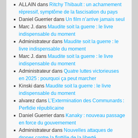
ALLAIN
dans
Ritchy Thibault : un acharnement
répressif, symptôme de la fascisation du pays
Daniel Guerrier
dans
Un film n’arrive jamais seul
Marc J.
dans
Maudite soit la guerre : le livre
indispensable du moment
Administrateur
dans
Maudite soit la guerre : le
livre indispensable du moment
Marc J.
dans
Maudite soit la guerre : le livre
indispensable du moment
Administrateur
dans
Quatre luttes victorieuses
en 2025 : pourquoi ça peut marcher
Kinski
dans
Maudite soit la guerre : le livre
indispensable du moment
alvarez
dans
L’Extermination des Communards :
Perfidie républicaine
Daniel Guerrier
dans
Kanaky : nouveau passage
en force du gouvernement
Administrateur
dans
Nouvelles attaques de
drones contre la flottille de la liberté