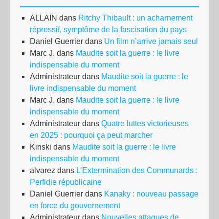
:
ALLAIN
dans
Ritchy Thibault : un acharnement
l’ac
répressif, symptôme de la fascisation du pays
2
Daniel Guerrier
dans
Un film n’arrive jamais seul
d’u
Marc J.
dans
Maudite soit la guerre : le livre
fon
indispensable du moment
pol
Administrateur
dans
Maudite soit la guerre : le
livre indispensable du moment
Marc J.
dans
Maudite soit la guerre : le livre
indispensable du moment
Administrateur
dans
Quatre luttes victorieuses
en 2025 : pourquoi ça peut marcher
Kinski
dans
Maudite soit la guerre : le livre
indispensable du moment
alvarez
dans
L’Extermination des Communards :
Perfidie républicaine
Daniel Guerrier
dans
Kanaky : nouveau passage
en force du gouvernement
Administrateur
dans
Nouvelles attaques de