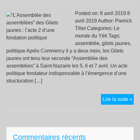
Posted on: 8 avril 2019 8
avril 2019 Author: Pierrick
Tillet Categories: Le
monde du Yéti Tags:
assemblée, gilets jaunes,
politique Après Commercy il y a deux mois, les Gilets
jaunes ont tenu leur seconde “Assemblée des
assemblées” à Saint-Nazaire les 5, 6 et 7 avril. Un acte
politique fondateur indispensable à l’émergence d’une
structuration […]
“L’
Lire la suite »
des
ass
des
Gil
Commentaires récents
jau