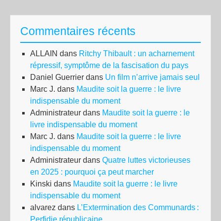
ans
apr
Commentaires récents
la
mor
ALLAIN
dans
Ritchy Thibault : un acharnement
de
répressif, symptôme de la fascisation du pays
Fra
Daniel Guerrier
dans
Un film n’arrive jamais seul
l’e
Marc J.
dans
Maudite soit la guerre : le livre
dro
indispensable du moment
s’a
Administrateur
dans
Maudite soit la guerre : le
à
livre indispensable du moment
ent
Marc J.
dans
Maudite soit la guerre : le livre
au
indispensable du moment
par
Administrateur
dans
Quatre luttes victorieuses
en 2025 : pourquoi ça peut marcher
Kinski
dans
Maudite soit la guerre : le livre
indispensable du moment
alvarez
dans
L’Extermination des Communards :
Perfidie républicaine