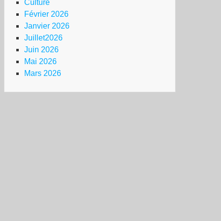
Culture
Février 2026
extrême
Janvier 2026
ite
Juillet2026
Juin 2026
Mai 2026
Mars 2026
rémonie
ympique
ande