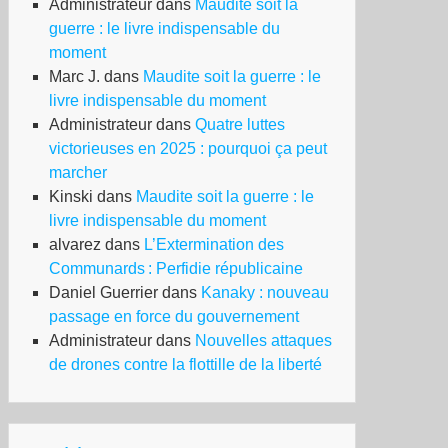
Administrateur
dans
Maudite soit la
guerre : le livre indispensable du
moment
Marc J.
dans
Maudite soit la guerre : le
livre indispensable du moment
Administrateur
dans
Quatre luttes
victorieuses en 2025 : pourquoi ça peut
marcher
Kinski
dans
Maudite soit la guerre : le
livre indispensable du moment
alvarez
dans
L’Extermination des
Communards : Perfidie républicaine
Daniel Guerrier
dans
Kanaky : nouveau
passage en force du gouvernement
Administrateur
dans
Nouvelles attaques
de drones contre la flottille de la liberté
e
emmerde,
rs