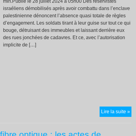
min.Publié le 28 juillet 2024 à 05h00 Des réservistes
israéliens démobilisés après avoir combattu dans l’enclave
palestinienne dénoncent l’absence quasi totale de règles
d’engagement. Les soldats tirant à leur guise sur tout ce qui
bouge, détruisant des immeubles et laissant derrière eux
des rues jonchées de cadavres. Et ce, avec l’autorisation
implicite de […]
“J
Lire la suite »
m’
alo
fibre optique : les actes de
je