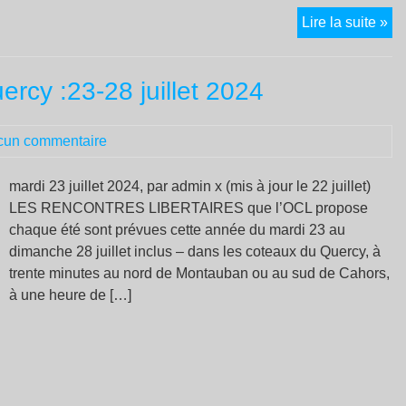
Bi
Lire la suite »
à
Py
ercy :23-28 juillet 2024
su
Se
!
cun commentaire
mardi 23 juillet 2024, par admin x (mis à jour le 22 juillet)
LES RENCONTRES LIBERTAIRES que l’OCL propose
chaque été sont prévues cette année du mardi 23 au
dimanche 28 juillet inclus – dans les coteaux du Quercy, à
trente minutes au nord de Montauban ou au sud de Cahors,
à une heure de […]