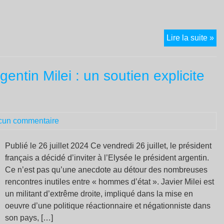
Ap
Lire la suite »
les
câ
gentin Milei : un soutien explicite
de
TG
la
fib
cun commentaire
op
:
les
Publié le 26 juillet 2024 Ce vendredi 26 juillet, le président
ac
français a décidé d’inviter à l’Elysée le président argentin.
de
Ce n’est pas qu’une anecdote au détour des nombreuses
sa
rencontres inutiles entre « hommes d’état ». Javier Milei est
se
un militant d’extrême droite, impliqué dans la mise en
mul
oeuvre d’une politique réactionnaire et négationniste dans
son pays, […]