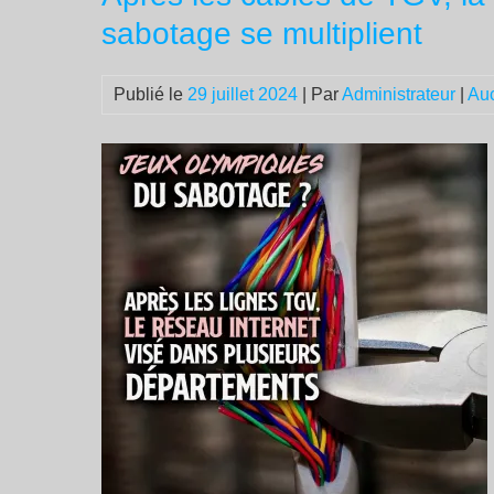
sabotage se multiplient
Publié le
29 juillet 2024
| Par
Administrateur
|
Au