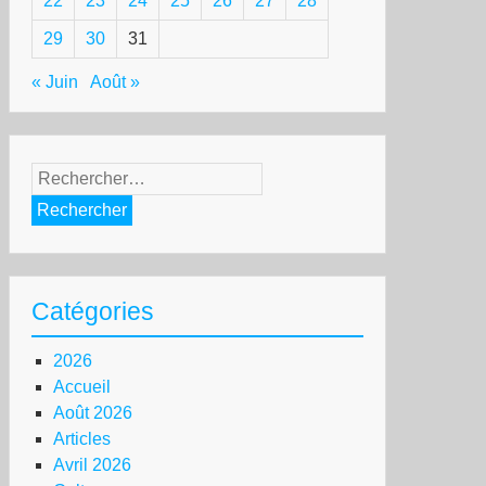
22
23
24
25
26
27
28
29
30
31
« Juin
Août »
Rechercher :
cron
ite
Catégories
ésident
gentin
2026
ei
Accueil
Août 2026
Articles
utien
Avril 2026
licite