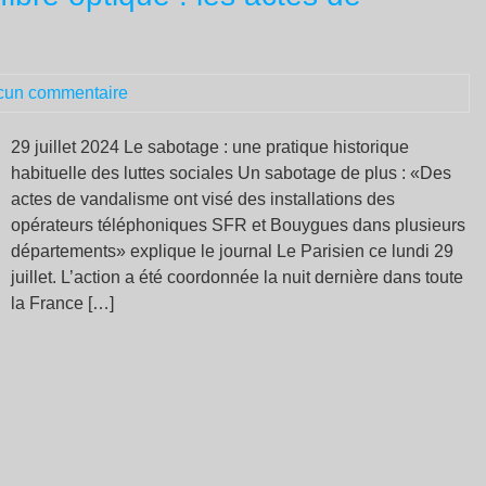
tire
les
réc
cun commentaire
gl
de
so
29 juillet 2024 Le sabotage : une pratique historique
isr
habituelle des luttes sociales Un sabotage de plus : «Des
re
actes de vandalisme ont visé des installations des
de
opérateurs téléphoniques SFR et Bouygues dans plusieurs
Ga
départements» explique le journal Le Parisien ce lundi 29
juillet. L’action a été coordonnée la nuit dernière dans toute
la France […]