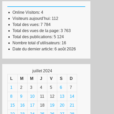
Online Visitors:
4
Visiteurs aujourd’hui:
112
rès
Total des vues:
7 784
Total des vues de la page:
3 763
bles
Total des publications:
5 124
Nombre total d’utilisateurs:
16
V,
Date du dernier article:
6 août 2026
re
tique
juillet 2024
L
M
M
J
V
S
D
tes
1
2
3
4
5
6
7
botage
8
9
10
11
12
13
14
tiplient
15
16
17
18
19
20
21