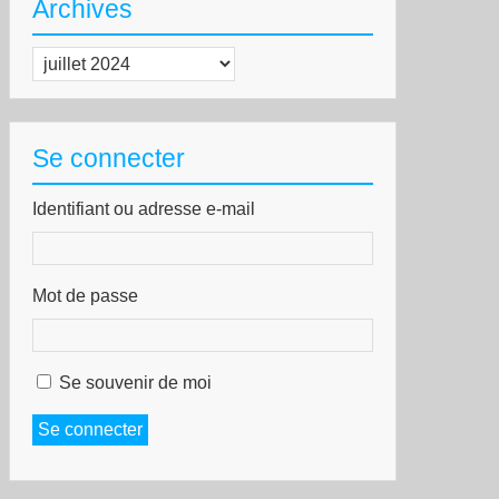
Archives
” :
Archives
its
açants
ldats
Se connecter
aéliens
venus
Identifiant ou adresse e-mail
za
Mot de passe
Se souvenir de moi
Se connecter