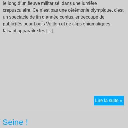
le long d’un fleuve militarisé, dans une lumière
à
crépusculaire. Ce n’est pas une cérémonie olympique, c’est
l’
un spectacle de fin d’année confus, entrecoupé de
dro
publicités pour Louis Vuitton et de clips énigmatiques
!
faisant apparaître les […]
Cé
Lire la suite »
ol
:
 Seine !
la
gr