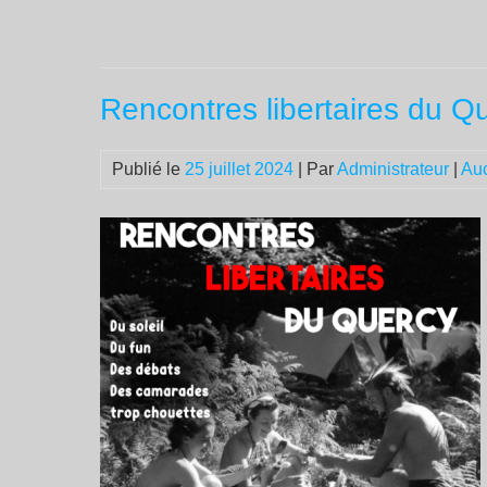
Rencontres libertaires du Qu
Publié le
25 juillet 2024
| Par
Administrateur
|
Au