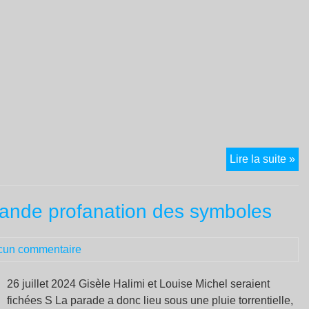
Ma
Lire la suite »
inv
le
rande profanation des symboles
pr
ar
Mil
cun commentaire
:
un
26 juillet 2024 Gisèle Halimi et Louise Michel seraient
so
fichées S La parade a donc lieu sous une pluie torrentielle,
exp