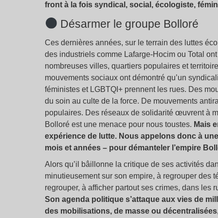
front à la fois syndical, social, écologiste, fémin
Désarmer le groupe Bolloré
Ces dernières années, sur le terrain des luttes é
des industriels comme Lafarge-Hocim ou Total ont v
nombreuses villes, quartiers populaires et territoi
mouvements sociaux ont démontré qu’un syndicalis
féministes et LGBTQI+ prennent les rues. Des mou
du soin au culte de la force. De mouvements antira
populaires. Des réseaux de solidarité œuvrent à ma
Bolloré est une menace pour nous toustes.
Mais 
expérience de lutte. Nous appelons donc à u
mois et années – pour démanteler l’empire Boll
Alors qu’il bâillonne la critique de ses activités d
minutieusement sur son empire, à regrouper des té
regrouper, à afficher partout ses crimes, dans les 
Son agenda politique s’attaque aux vies de mi
des mobilisations, de masse ou décentralisées,