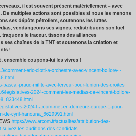
erveaux, il est souvent présent matériellement – avec
. De multiples actions sont possibles si nous les menons
ns ses dépôts pétroliers, soutenons les luttes
médias, vendangeons ses vignes, redistribuons son fuel
 traquons le traceur, tissons des alliances
ns ses chaînes de la TNT et soutenons la création et
ants
!
ré, ensemble coupons-lui les vivres
!
13/comment-eric-ciotti-a-orchestre-avec-vincent-bollore-l-
8.html
s-pascal-praud-milite-avec-ferveur-pour-lunion-des-droites
6/16/legislatives-2024-comment-les-medias-de-vincent-bollore-
508_823448.html
es/legislatives-2024-l-arcom-met-en-demeure-europe-1-pour-
on-de-cyril-hanouna_6629991.html
 CNEWS
https://www.arcom.fr/actualites/attribution-des-
t-suivez-les-auditions-des-candidats
ssociations-huiledepalme-camerounaise