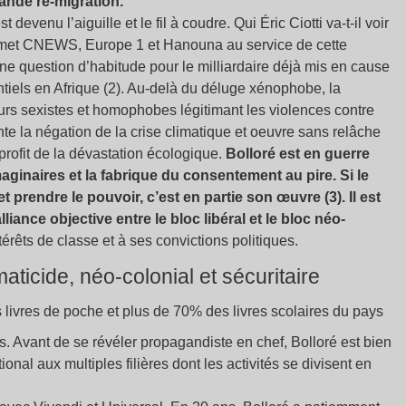
ande re-migration.
 devenu l’aiguille et le fil à coudre. Qui Éric Ciotti va-t-il voir
met CNEWS, Europe 1 et Hanouna au service de cette
une question d’habitude pour le milliardaire déjà mis en cause
ntiels en Afrique (2). Au-delà du déluge xénophobe, la
ours sexistes et homophobes légitimant les violences contre
e la négation de la crise climatique et oeuvre sans relâche
t profit de la dévastation écologique.
Bolloré est en guerre
aginaires et la fabrique du consentement au pire. Si le
 prendre le pouvoir, c’est en partie son œuvre (3). Il est
lliance objective entre le bloc libéral et le bloc néo-
térêts de classe et à ses convictions politiques.
maticide, néo-colonial et sécuritaire
s livres de poche et plus de 70% des livres scolaires du pays
ens. Avant de se révéler propagandiste en chef, Bolloré est bien
tional aux multiples filières dont les activités se divisent en