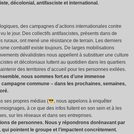
iste, décolonial, antifasciste et international.
cologiques, des campagnes d’actions internationales contre
u le jour. Des collectifs antifascistes, présents dans de
res ruraux, ont mené une résistance de terrain. Les derniers
me combattif existe toujours. De larges mobilisations
vements dévalidistes nous appellent à substituer une culture
cistes et décoloniaux luttent au quotidien dans les quartiers
intenir des territoires d’accueil pour les personnes exilées.
ensemble, nous sommes fort.es d’une immense
ne campagne commune – dans les prochaines, semaines,
oré.
ans ses propres médias (
, nous appelons à enquêter
moignages, à ce que des infos fuitent en son sein et à les
rues, sur les réseaux et dans ses entreprises.
llions de personnes. Nous y répondrons dorénavant par
 qui pointent le groupe et l’impactent concrètement.