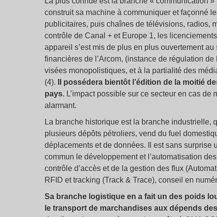
La plus connue est la branche «
communication
»
construit sa machine à communiquer et façonné les 
publicitaires, puis chaînes de télévisions, radios,
contrôle de Canal + et Europe 1, les licenciement
appareil s’est mis de plus en plus ouvertement au 
financières de l’Arcom, (instance de régulation de 
visées monopolistiques, et à la partialité des média
(4).
Il possédera bientôt l’édition de la moitié d
pays.
L’impact possible sur ce secteur en cas de m
alarmant.
La branche historique est la branche industrielle, 
plusieurs dépôts pétroliers, vend du fuel domestiqu
déplacements et de données. Il est sans surprise u
commun le développement et l’automatisation des 
contrôle d’accès et de la gestion des flux (Automat
RFID et tracking (Track & Trace), conseil en numé
Sa branche logistique en a fait un des poids lou
le transport de marchandises aux dépends des 