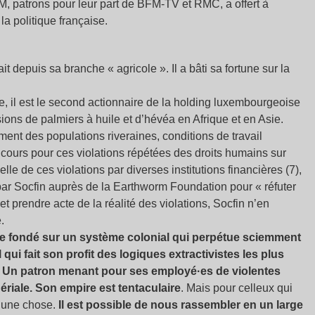
, patrons pour leur part de BFM-TV et RMC, a offert à
a politique française.
fait depuis sa branche «
agricole
». Il a bâti sa fortune sur la
, il est le second actionnaire de la holding luxembourgeoise
ons de palmiers à huile et d’hévéa en Afrique et en Asie.
ement des populations riveraines, conditions de travail
 cours pour ces violations répétées des droits humains sur
le de ces violations par diverses institutions financières (7),
r Socfin auprès de la Earthworm Foundation pour « réfuter
t prendre acte de la réalité des violations, Socfin n’en
.
upe fondé sur un système colonial qui perpétue sciemment
qui fait son profit des logiques extractivistes les plus
s. Un patron menant pour ses employé·es de violentes
ériale. Son empire est tentaculaire
. Mais pour celleux qui
ie une chose.
Il est possible de nous rassembler en un large