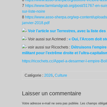
7
https://www.farmlandgrab.org/post/31767-en-sui
sur-liste-noire
8
https://www.asso-sherpa.org/wp-content/upload
janvier-2018.pdf
Voir l’article sur Terrestres, avec la liste de
Voir aussi sur Acrimed :
«
Oui, l’Arcom doit 
voir aussi sur Ricochets :
Détruisons l’empire
militant pour l’extrême droite et l’ultra-capitali
https://ricochets.cc/Appel-a-desarmer-l-empire-Bo
Catégorie :
2026
,
Culture
Laisser un commentaire
Votre adresse e-mail ne sera pas publiée.
Les champs obligat