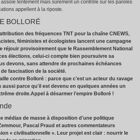
re assoie lentement mais sûrement un contrôle sur les paroles
iations appellent à la riposte.
RE BOLLORÉ
 réattribution des fréquences TNT pour la chaîne CNEWS,
acistes, féministes et écologistes lancent une campagne
 se réjouir provisoirement que le Rassemblement National
 ces élections, celui-ci compte bien poursuivre sa
Nous devons, sans attendre de prochaines échéances
 de fascisation de la société.
lle contre Bolloré : parce que c’est un acteur du ravage
is aussi parce qu’il est devenu en quelques années un
xtrême droite.
Appel à désarmer l’empire Bolloré
!
ande
e médias de masse à disposition d’une politique
c Zemmour, Pascal Praud et autres commentateurs
sion «
civilisationnelle
». Leur projet est clair : nourrir le