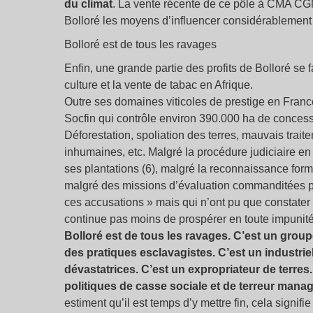
du climat
. La vente récente de ce pôle à CMA CGM
Bolloré les moyens d’influencer considérablement l
Bolloré est de tous les ravages
Enfin, une grande partie des profits de Bolloré se 
culture et la vente de tabac en Afrique.
Outre ses domaines viticoles de prestige en France
Socfin qui contrôle environ 390.000 ha de concessi
Déforestation, spoliation des terres, mauvais trait
inhumaines, etc. Malgré la procédure judiciaire en
ses plantations (6), malgré la reconnaissance formel
malgré des missions d’évaluation commanditées pa
ces accusations » mais qui n’ont pu que constater e
continue pas moins de prospérer en toute impunité
Bolloré est de tous les ravages. C’est un gro
des pratiques esclavagistes. C’est un industriel 
dévastatrices. C’est un expropriateur de terre
politiques de casse sociale et de terreur manag
estiment qu’il est temps d’y mettre fin, cela signif