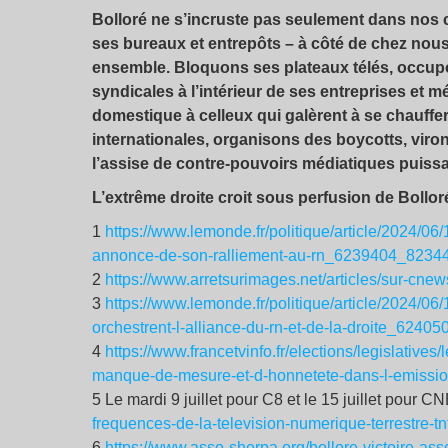
Bolloré ne s’incruste pas seulement dans nos c
ses bureaux et entrepôts – à côté de chez nous
ensemble. Bloquons ses plateaux télés, occupo
syndicales à l’intérieur de ses entreprises et 
domestique à celleux qui galèrent à se chauffer,
internationales, organisons des boycotts, viro
l’assise de contre-pouvoirs médiatiques puiss
L’extrême droite croit sous perfusion de Bollo
1
https://www.lemonde.fr/politique/article/2024/06/
annonce-de-son-ralliement-au-rn_6239404_82344
2
https://www.arretsurimages.net/articles/sur-cnew
3
https://www.lemonde.fr/politique/article/2024/0
orchestrent-l-alliance-du-rn-et-de-la-droite_6240
4
https://www.francetvinfo.fr/elections/legislativ
manque-de-mesure-et-d-honnetete-dans-l-emissi
5 Le mardi 9 juillet pour C8 et le 15 juillet pour
frequences-de-la-television-numerique-terrestre-tn
6
https://www.asso-sherpa.org/bollore-victoire-a