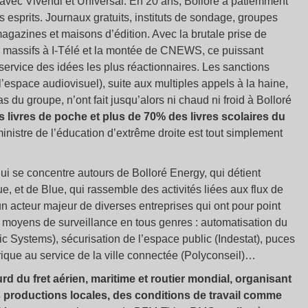
 avec Vivendi et Universal. En 20 ans, Bolloré a patiemment
esprits. Journaux gratuits, instituts de sondage, groupes
 magazines et maisons d’édition. Avec la brutale prise de
s massifs à I-Télé et la montée de CNEWS, ce puissant
service des idées les plus réactionnaires. Les sanctions
l’espace audiovisuel), suite aux multiples appels à la haine,
s du groupe, n’ont fait jusqu’alors ni chaud ni froid à Bolloré
es livres de poche et plus de 70% des livres scolaires du
inistre de l’éducation d’extrême droite est tout simplement
qui se concentre autours de Bolloré Energy, qui détient
e, et de Blue, qui rassemble des activités liées aux flux de
n acteur majeur de diverses entreprises qui ont pour point
moyens de surveillance en tous genres : automatisation du
ic Systems), sécurisation de l’espace public (Indestat), puces
rique au service de la ville connectée (Polyconseil)…
rd du fret aérien, maritime et routier mondial, organisant
productions locales, des conditions de travail comme