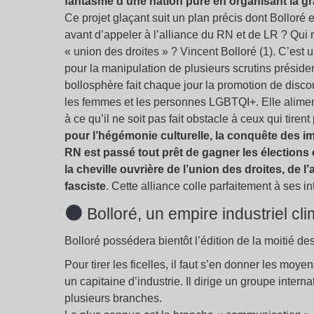
fantasme d’une nation pure en organisant la gr
Ce projet glaçant suit un plan précis dont Bolloré est
avant d’appeler à l’alliance du RN et de LR
? Qui 
«
union des droites
»
? Vincent Bolloré (1). C’est 
pour la manipulation de plusieurs scrutins préside
bollosphère fait chaque jour la promotion de disc
les femmes et les personnes LGBTQI+. Elle aliment
à ce qu’il ne soit pas fait obstacle à ceux qui tiren
pour l’hégémonie culturelle, la conquête des im
RN est passé tout prêt de gagner les élections et
la cheville ouvrière de l’union des droites, de l’a
fasciste
. Cette alliance colle parfaitement à ses in
Bolloré, un empire industriel cli
Bolloré possédera bientôt l’édition de la moitié de
Pour tirer les ficelles, il faut s’en donner les moy
un capitaine d’industrie. Il dirige un groupe interna
plusieurs branches.