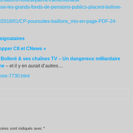
sse-les-grands-fonds-de-pensions-publics-placent-bollore-
s/2018/01/CP-poursuites-baillons_mis-en-page-PDF-24-
s signataires
stopper C8 et CNews
»
 Bolloré & ses chaînes TV – Un dangereux milliardaire
sme
– et il y en aurait d’autres…
llore-7730.html
oires sont indiqués avec
*