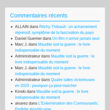
la
gra
Commentaires récents
pro
des
ALLAIN
dans
Ritchy Thibault : un acharnement
sym
répressif, symptôme de la fascisation du pays
Daniel Guerrier
dans
Un film n’arrive jamais seul
Marc J.
dans
Maudite soit la guerre : le livre
indispensable du moment
Administrateur
dans
Maudite soit la guerre : le
livre indispensable du moment
Marc J.
dans
Maudite soit la guerre : le livre
indispensable du moment
Administrateur
dans
Quatre luttes victorieuses
en 2025 : pourquoi ça peut marcher
Kinski
dans
Maudite soit la guerre : le livre
indispensable du moment
alvarez
dans
L’Extermination des Communards :
Perfidie républicaine