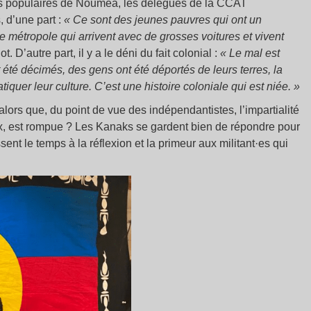
ers populaires de Nouméa, les délégués de la CCAT
, d’une part :
« Ce sont des jeunes pauvres qui ont un
e métropole qui arrivent avec de grosses voitures et vivent
. D’autre part, il y a le déni du fait colonial :
« Le mal est
t été décimés, des gens ont été déportés de leurs terres, la
iquer leur culture. C’est une histoire coloniale qui est niée. »
ors que, du point de vue des indépendantistes, l’impartialité
x, est rompue ? Les Kanaks se gardent bien de répondre pour
ssent le temps à la réflexion et la primeur aux militant·es qui