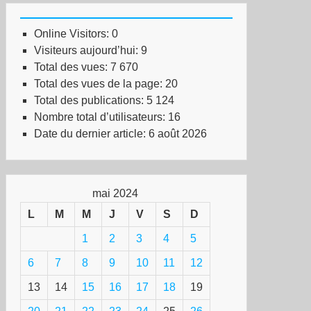
Online Visitors:
0
Visiteurs aujourd’hui:
9
Total des vues:
7 670
Total des vues de la page:
20
Total des publications:
5 124
Nombre total d’utilisateurs:
16
Date du dernier article:
6 août 2026
mai 2024
L
M
M
J
V
S
D
1
2
3
4
5
6
7
8
9
10
11
12
13
14
15
16
17
18
19