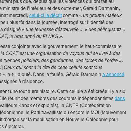
’autant plus que, depuis que les violences qui ont fait au
 ministre de l’intérieur et des outre-mer, Gérald Darmanin,
énat mercredi,
celui-ci la décrit
comme
« un groupe mafieux
 peu plus tôt dans la journée, interrogé sur l’identité des
er a désigné
« une jeunesse désœuvrée »
,
« des délinquants »
CCAT, le bras armé du FLNKS »
.
presse conjointe avec le gouvernement, le haut-commissaire
 la CCAT est une organisation de voyous qui se livre à des
e tuer des policiers, des gendarmes, des forces de l’ordre »
.
…]
Ceux qui sont à la tête de cette cellule sont tous
e »
, a-t-il ajouté. Dans la foulée, Gérald Darmanin
a annoncé
assignés à résidence.
 une tout autre histoire. Cette cellule a été créée il y a six
Elle réunit des membres des courants indépendantistes
dans
vailleurs Kanak et exploités), la CNTP (Confédération
alédonienne, le Parti travailliste ou encore le MOI (Mouvement
it d’organiser la mobilisation en Nouvelle-Calédonie pour
ps électoral.