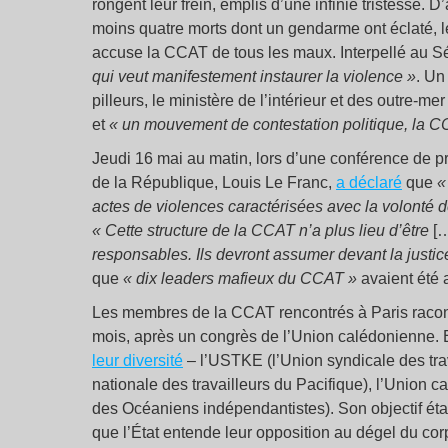
rongent leur frein, emplis d’une infinie tristesse. D
moins quatre morts dont un gendarme ont éclaté, le
accuse la CCAT de tous les maux. Interpellé au S
qui veut manifestement instaurer la violence »
. Un
pilleurs, le ministère de l’intérieur et des outre-m
et
« un mouvement de contestation politique, la 
Jeudi 16 mai au matin, lors d’une conférence de 
de la République, Louis Le Franc,
a déclaré
que
«
actes de violences caractérisées avec la volonté d
« Cette structure de la CCAT n’a plus lieu d’être
[
responsables. Ils devront assumer devant la justic
que
« dix leaders mafieux du CCAT »
avaient été 
Les membres de la CCAT rencontrés à Paris racontent
mois, après un congrès de l’Union calédonienne. 
leur diversité
– l’USTKE (l’Union syndicale des tra
nationale des travailleurs du Pacifique), l’Union c
des Océaniens indépendantistes). Son objectif éta
que l’État entende leur opposition au dégel du cor