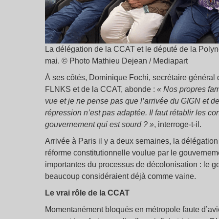
La délégation de la CCAT et le député de la Polyné
mai. © Photo Mathieu Dejean / Mediapart
À ses côtés, Dominique Fochi, secrétaire général
FLNKS et de la CCAT, abonde :
« Nos propres fami
vue et je ne pense pas que l’arrivée du GIGN et de 
répression n’est pas adaptée. Il faut rétablir les 
gouvernement qui est sourd ? »
, interroge-t-il.
Arrivée à Paris il y a deux semaines, la délégatio
réforme constitutionnelle voulue par le gouvernem
importantes du processus de décolonisation : le g
beaucoup considéraient déjà comme vaine.
Le vrai rôle de la CCAT
Momentanément bloqués en métropole faute d’avion