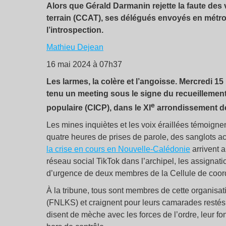
Alors que Gérald Darmanin rejette la faute des 
terrain (CCAT), ses délégués envoyés en métro
l’introspection.
Mathieu Dejean
16 mai 2024 à 07h37
Les larmes, la colère et l’angoisse. Mercredi 1
tenu un meeting sous le signe du recueillement,
e
populaire (CICP), dans le XI
arrondissement de
Les mines inquiètes et les voix éraillées témoigne
quatre heures de prises de parole, des sanglots ac
la crise en cours en Nouvelle-Calédonie
arrivent a
réseau social TikTok dans l’archipel, les assignati
d’urgence de deux membres de la Cellule de coord
À la tribune, tous sont membres de cette organisati
(FNLKS) et craignent pour leurs camarades restés 
disent de mèche avec les forces de l’ordre, leur fon