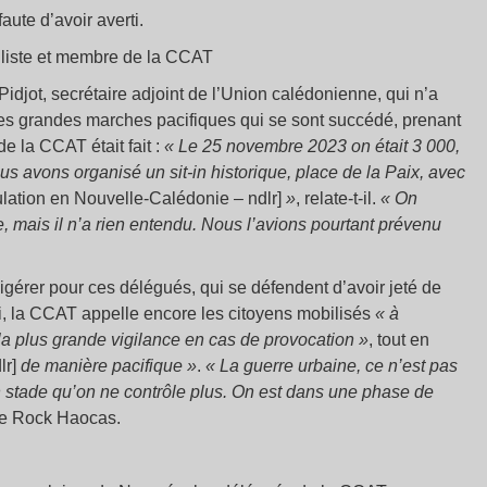
aute d’avoir averti.
lliste et membre de la CCAT
jot, secrétaire adjoint de l’Union calédonienne, qui n’a
es grandes marches pacifiques qui se sont succédé, prenant
de la CCAT était fait :
« Le 25 novembre 2023 on était 3 000,
ous avons organisé un sit-in historique, place de la Paix, avec
pulation en Nouvelle-Calédonie – ndlr]
»
, relate-t-il.
« On
, mais il n’a rien entendu. Nous l’avions pourtant prévenu
digérer pour ces délégués, qui se défendent d’avoir jeté de
i, la CCAT appelle encore les citoyens mobilisés
« à
la plus grande vigilance en cas de provocation »
, tout en
lr]
de manière pacifique »
.
« La guerre urbaine, ce n’est pas
un stade qu’on ne contrôle plus. On est dans une phase de
rme Rock Haocas.