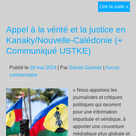
Con
Lire la suite »
pol
pou
Appel à la vérité et la justice en
« a
du
Kanaky/Nouvelle-Calédonie (+
ter
Communiqué USTKE)
les
méd
faç
Publié le
28 mai 2024
| Par
Daniel Guerrier
|
Aucun
Orw
commentaire
« Nous appelons les
journalistes et critiques
politiques qui œuvrent
pour une information
impartiale et véridique, à
apporter une couverture
médiatique plus globale et