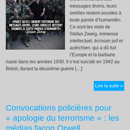
messages divins, leurs
oreilles restent sourdes à
toute parole d’humanité».
Ce sont les mots de
Stefan Zweig, immense
intellectuel, écrivain juif et
autrichien, qui a dû fuir
l’Europe et la barbarie
nazie dans les années 1930. Il s’est suicidé en 1942 au
Brésil, durant la deuxième guerre […]
Un
Lire la suite »
gén
au
Convocations policières pour
no
de
« apologie du terrorisme » : les
la
médias façon Orwell
foi