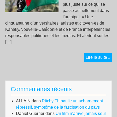
plus juste sur ce qui se
passe actuellement dans
l’archipel. » Une
cinquantaine d’universitaires, artistes et citoyen·es de
Kanaky/Nouvelle-Calédonie et de France interpellent les
responsables politiques et les médias. Et alertent sur les
[…]
App
Lire la suite »
à
la
véri
et
Commentaires récents
la
jus
ALLAIN
dans
Ritchy Thibault : un acharnement
en
répressif, symptôme de la fascisation du pays
Kan
Daniel Guerrier
dans
Un film n’arrive jamais seul
Cal