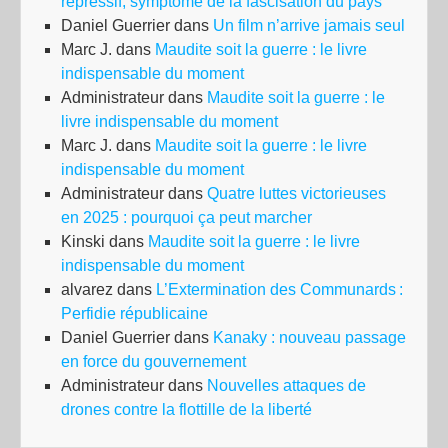
répressif, symptôme de la fascisation du pays
co
Daniel Guerrier
dans
Un film n’arrive jamais seul
Marc J.
dans
Maudite soit la guerre : le livre
indispensable du moment
Administrateur
dans
Maudite soit la guerre : le
livre indispensable du moment
Marc J.
dans
Maudite soit la guerre : le livre
indispensable du moment
Administrateur
dans
Quatre luttes victorieuses
en 2025 : pourquoi ça peut marcher
Kinski
dans
Maudite soit la guerre : le livre
indispensable du moment
alvarez
dans
L’Extermination des Communards :
Perfidie républicaine
Daniel Guerrier
dans
Kanaky : nouveau passage
en force du gouvernement
Administrateur
dans
Nouvelles attaques de
drones contre la flottille de la liberté