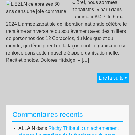
« Bref, nous sommes
zapatistes. » paru dans
lundimatin#427, le 6 mai
2024 L’armée zapatiste de libération nationale célèbre le
trentième anniversaire du soulèvement avec des milliers
de personnes des 12 Caracoles, du Mexique et du
monde, qui témoignent de la façon dont l’organisation se
renforce dans cette nouvelle étape organisationnelle.
Récit et photos. Dolores Hidalgo. – […]
L’
Lire la suite »
cél
ses
30
ans
Commentaires récents
da
un
ALLAIN
dans
Ritchy Thibault : un acharnement
joie