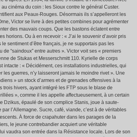
 au cinéma du coin : les Sioux contre le général Custer.
entifient aux Peaux-Rouges. Désormais ils s’appelleront les
’Orne, Victor se livre à des petites combines pour agrémenter
monter des mauvais coups. Que les bastons éclatent entre
des horions. Ou à en recevoir : « J’ai le souvenir d’avoir pris
 le sentiment d’être français, je ne supportais pas les
 de “saindoux” entre autres ». Victor voit ses « premiers
nne de Stukas et Messerschmitt 110. Kyrielle de corps
intacte : « Décidément, ces installations industrielles, qui
les guerres, n’y laisseront jamais le moindre rivet ». Une
ndiens » un stock d’armes et de grenades offensives à la
s trois hivers, ayant intégré les FTP sous le blase de
adrillées », comme il les appelle affectueusement, à un certain
le Dzikus, épaulé de son complice Stanis, joue à saute-
par l’Allemagne. Sucre, café, viande, c’est à de véritables
olescents. À force de crapahuter dans les parages de la
iers, le jeune contrebandier acquiert une véritable
lui vaudra son entrée dans la Résistance locale. Lors de son