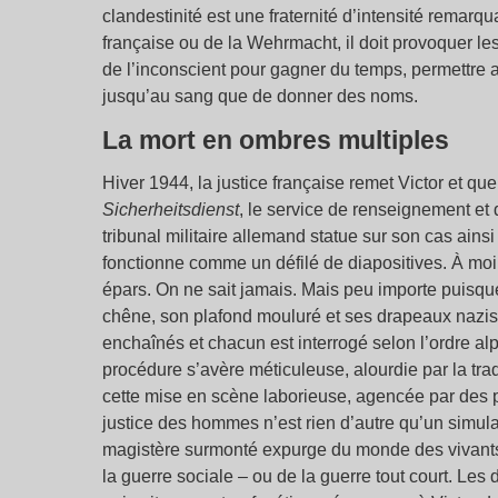
clandestinité est une fraternité d’intensité remarqu
française ou de la Wehrmacht, il doit provoquer l
de l’inconscient pour gagner du temps, permettre a
jusqu’au sang que de donner des noms.
La mort en ombres multiples
Hiver 1944, la justice française remet Victor et q
Sicherheitsdienst
, le service de renseignement et 
tribunal militaire allemand statue sur son cas ains
fonctionne comme un défilé de diapositives. À moin
épars. On ne sait jamais. Mais peu importe puisqu
chêne, son plafond mouluré et ses drapeaux nazis 
enchaînés et chacun est interrogé selon l’ordre alph
procédure s’avère méticuleuse, alourdie par la trad
cette mise en scène laborieuse, agencée par des pa
justice des hommes n’est rien d’autre qu’un simul
magistère surmonté expurge du monde des vivants t
la guerre sociale – ou de la guerre tout court. L