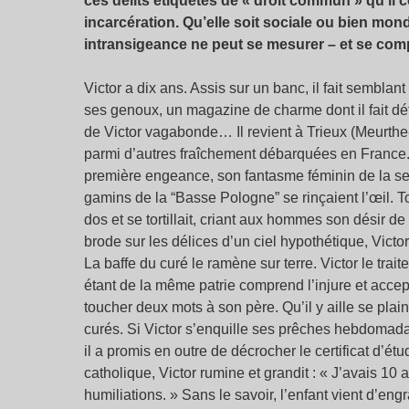
ces délits étiquetés de « droit commun » qu’il c
incarcération. Qu’elle soit sociale ou bien mond
intransigeance ne peut se mesurer – et se com
Victor a dix ans. Assis sur un banc, il fait semblan
ses genoux, un magazine de charme dont il fait déf
de Victor vagabonde… Il revient à Trieux (Meurthe-e
parmi d’autres fraîchement débarquées en France. P
première engeance, son fantasme féminin de la se
gamins de la “Basse Pologne” se rinçaient l’œil. To
dos et se tortillait, criant aux hommes son désir
brode sur les délices d’un ciel hypothétique, Vict
La baffe du curé le ramène sur terre. Victor le tra
étant de la même patrie comprend l’injure et accep
toucher deux mots à son père. Qu’il y aille se plain
curés. Si Victor s’enquille ses prêches hebdomada
il a promis en outre de décrocher le certificat d’
catholique, Victor rumine et grandit : « J’avais 10 a
humiliations. » Sans le savoir, l’enfant vient d’eng