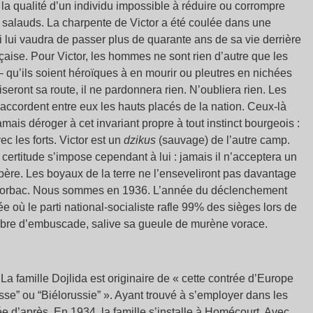
 la qualité d’un individu impossible à réduire ou corrompre
salauds. La charpente de Victor a été coulée dans une
 lui vaudra de passer plus de quarante ans de sa vie derrière
aise. Pour Victor, les hommes ne sont rien d’autre que les
– qu’ils soient héroïques à en mourir ou pleutres en nichées
eront sa route, il ne pardonnera rien. N’oubliera rien. Les
’accordent entre eux les hauts placés de la nation. Ceux-là
ais déroger à cet invariant propre à tout instinct bourgeois :
ec les forts. Victor est un
dzikus
(sauvage) de l’autre camp.
ertitude s’impose cependant à lui : jamais il n’acceptera un
père. Les boyaux de la terre ne l’enseveliront pas davantage
du corbac. Nous sommes en 1936. L’année du déclenchement
e où le parti national-socialiste rafle 99% des sièges lors de
 ombre d’embuscade, salive sa gueule de murène vorace.
La famille Dojlida est originaire de « cette contrée d’Europe
e” ou “Biélorussie” ». Ayant trouvé à s’employer dans les
née d’après. En 1934, la famille s’installe à Homécourt. Avec