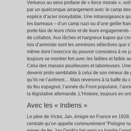
Vertueux au sens profane de « force morale », soit
par un quelconque arrangement avec le camp des 
espèce d’acier inoxydable. Une intransigeance qui
les barreaux – d’un camp nazi ou d’une geôle franç
porte-faix de leurs choix et de leurs engagements 
de collabos. Aux lâches et hargneux kapos qui crois
lois d’amnistie sont les amnésies sélectives que s
même dont l’exercice du pouvoir consistera à ne jam
toujours se montrer fort avec les faibles et faible av
Celui des masses pouilleuses et laborieuses. Une c
devenir prolo semblable à celui de son mineur de 
qu’ils ne l’aviliront… Mais revenons à la baffe 
du feu espagnol, l’année du Front populaire, l’anné
la législative allemande. L’Histoire, toujours en
Avec les « Indiens »
Le père de Victor, Jan, émigre en France en 1928. 
centrale qu’on appelle communément “Pologne russ
mines de fer, Jan Dojdila fait venir sa famille l’an