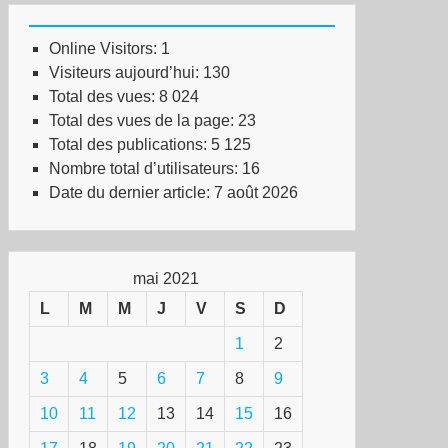
Online Visitors:
1
Visiteurs aujourd’hui:
130
Total des vues:
8 024
Total des vues de la page:
23
Total des publications:
5 125
Nombre total d’utilisateurs:
16
Date du dernier article:
7 août 2026
mai 2021
L
M
M
J
V
S
D
1
2
3
4
5
6
7
8
9
10
11
12
13
14
15
16