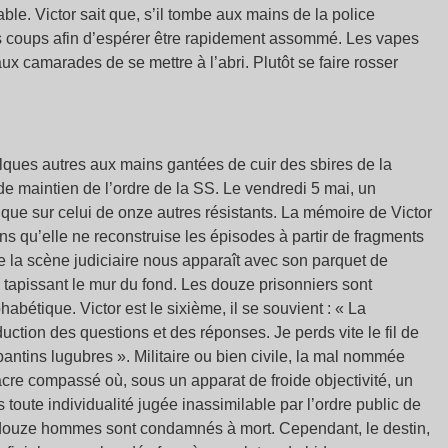
able. Victor sait que, s’il tombe aux mains de la police
es coups afin d’espérer être rapidement assommé. Les vapes
ux camarades de se mettre à l’abri. Plutôt se faire rosser
uelques autres aux mains gantées de cuir des sbires de la
de maintien de l’ordre de la SS. Le vendredi 5 mai, un
i que sur celui de onze autres résistants. La mémoire de Victor
s qu’elle ne reconstruise les épisodes à partir de fragments
e la scène judiciaire nous apparaît avec son parquet de
tapissant le mur du fond. Les douze prisonniers sont
abétique. Victor est le sixième, il se souvient : « La
uction des questions et des réponses. Je perds vite le fil de
ntins lugubres ». Militaire ou bien civile, la mal nommée
acre compassé où, sous un apparat de froide objectivité, un
oute individualité jugée inassimilable par l’ordre public de
es douze hommes sont condamnés à mort. Cependant, le destin,