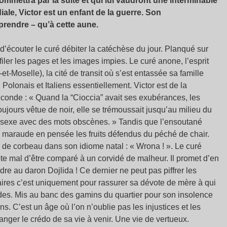
ommettra par la suite et qui lui vaudront une interminable
iale, Victor est un enfant de la guerre. Son
prendre – qu’à cette aune.
t d’écouter le curé débiter la catéchèse du jour. Planqué sur
iler les pages et les images impies. Le curé anone, l’esprit
t-Moselle), la cité de transit où s’est entassée sa famille
olonais et Italiens essentiellement. Victor est de la
conde : « Quand la “Cioccia” avait ses exubérances, les
ujours vêtue de noir, elle se trémoussait jusqu’au milieu du
 de sexe avec des mots obscènes. » Tandis que l’ensoutané
or maraude en pensée les fruits défendus du péché de chair.
ite de corbeau dans son idiome natal : « Wrona ! ». Le curé
te mal d’être comparé à un corvidé de malheur. Il promet d’en
dre au daron Dojlida ! Ce dernier ne peut pas piffrer les
ires c’est uniquement pour rassurer sa dévote de mère à qui
études. Mis au banc des gamins du quartier pour son insolence
ns. C’est un âge où l’on n’oublie pas les injustices et les
ranger le crédo de sa vie à venir. Une vie de vertueux.