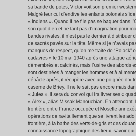
sa bande de potes, Victor voit son premier western
Malgré leur cul d’endive les enfants polonais s’id
« Indiens ». Quand il ne file pas se baquer dans l
son quotidien et ne tarit pas d’imagination pour 
bandes rivales, il n’est pas le dernier à distribuer 
de sacrés pavés sur la tête. Même si je n’avais pas
manques de respect, qu’on me traite de “Polack” ou
cadavres » le 10 mai 1940 après une attaque aérie
démembrés et calcinés, mais l’usine des abords est 
sont destinées à manger les hommes et à alimenter 
débâcle après, il récupère avec une poignée d’« I
caserne de Briey. Il ne le sait pas encore mais dan
« Jules », il sera du convoi qui ira livrer ses « qu
« Alex », alias Missak Manouchian. En attendant, 
frontière entre France occupée et Moselle annexée 
opérations de ravitaillement que se livrent les ad
frontière, à la barbe des verts-de-gris et des douan
connaissance topographique des lieux, savoir qui 