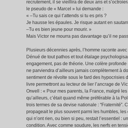
recrutement, il se vieillira de deux ans et s’octroie
le pseudo de « Marcel » lui demande :
« –Tu sais ce qui t’attends si tu es pris ?
Je hausse les épaules. Je risque autant en sautant 
–Tu es bien jeune pour mourir. »
Mais Victor ne mourra pas davantage qu’il ne passe
Plusieurs décennies après, l’homme raconte avec 
Dénué de tout pathos et tout étalage psychologisant,
engagement, pas de théorie. Une colère profonde et v
ne parviendra d’ailleurs jamais complètement à dom
sentiment de révolte sous le fard des hypocrisie
livre permettront au lecteur de lier l’ancrage de Vi
Orwell : « Pour mes parents, la France, malgré les
qu’ailleurs, c’était quand même préférable à la 
trois termes de sa devise nationale : “Fraternité”.
propageait le plus souvent parmi les humbles, les
qui n’ont rien, ou bien si peu, restait l’essentiel 
condition. Avec comme soudure, les nerfs en tensi