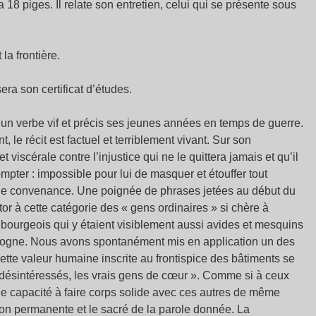
ra 18 piges. Il relate son entretien, celui qui se présente sous
la frontière.
ra son certificat d’études.
un verbe vif et précis ses jeunes années en temps de guerre.
 le récit est factuel et terriblement vivant. Sur son
iscérale contre l’injustice qui ne le quittera jamais et qu’il
pter : impossible pour lui de masquer et étouffer tout
s de convenance. Une poignée de phrases jetées au début du
ctor à cette catégorie des « gens ordinaires » si chère à
 bourgeois qui y étaient visiblement aussi avides et mesquins
Pologne. Nous avons spontanément mis en application un des
 Cette valeur humaine inscrite au frontispice des bâtiments se
 désintéressés, les vrais gens de cœur ». Comme si à ceux
: une capacité à faire corps solide avec ces autres de même
on permanente et le sacré de la parole donnée. La