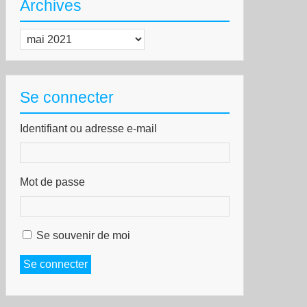
Archives
n,
Archives
is
medis
nifestations
Se connecter
ntre
extrême
Identifiant ou adresse e-mail
ite
Mot de passe
Se souvenir de moi
Se connecter