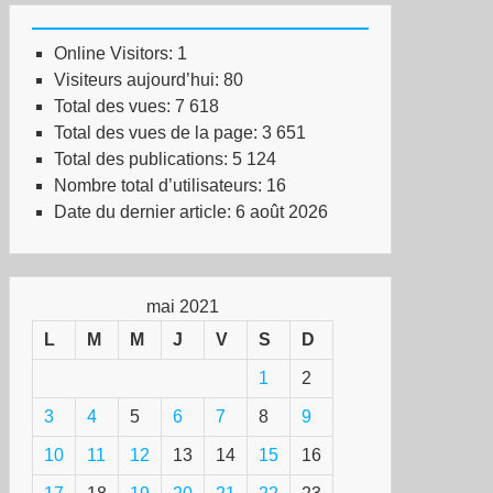
Online Visitors:
1
Visiteurs aujourd’hui:
80
Total des vues:
7 618
Total des vues de la page:
3 651
Total des publications:
5 124
Nombre total d’utilisateurs:
16
Date du dernier article:
6 août 2026
mai 2021
L
M
M
J
V
S
D
1
2
3
4
5
6
7
8
9
10
11
12
13
14
15
16