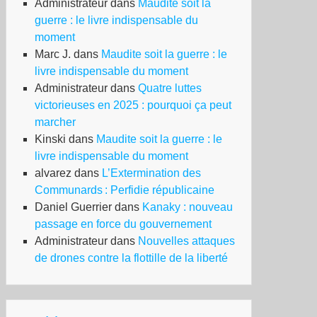
Administrateur
dans
Maudite soit la
guerre : le livre indispensable du
moment
Marc J.
dans
Maudite soit la guerre : le
livre indispensable du moment
Administrateur
dans
Quatre luttes
victorieuses en 2025 : pourquoi ça peut
marcher
Kinski
dans
Maudite soit la guerre : le
livre indispensable du moment
alvarez
dans
L’Extermination des
Communards : Perfidie républicaine
Daniel Guerrier
dans
Kanaky : nouveau
passage en force du gouvernement
Administrateur
dans
Nouvelles attaques
de drones contre la flottille de la liberté
i,
n,