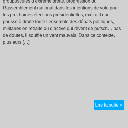
groupuscules d’extrême droite, progression du
Rassemblement national dans les intentions de vote pour
les prochaines élections présidentielles, exécutif qui
pousse à droite toute l’ensemble des débats politiques,
militaires en retraite ou d’active qui rêvent de putsch… pas
de doutes, il souffle un vent mauvais. Dans ce contexte,
plusieurs […]
29
Lire la suite »
ma
5
jui