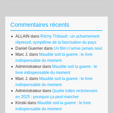
PE
:
De
Commentaires récents
la
droi
ALLAIN
dans
Ritchy Thibault : un acharnement
de
répressif, symptôme de la fascisation du pays
la
Daniel Guerrier
dans
Un film n’arrive jamais seul
soc
Marc J.
dans
Maudite soit la guerre : le livre
à
indispensable du moment
la
Administrateur
dans
Maudite soit la guerre : le
fas
livre indispensable du moment
ram
Marc J.
dans
Maudite soit la guerre : le livre
un
indispensable du moment
cli
Administrateur
dans
Quatre luttes victorieuses
de
en 2025 : pourquoi ça peut marcher
gue
Kinski
dans
Maudite soit la guerre : le livre
civ
indispensable du moment