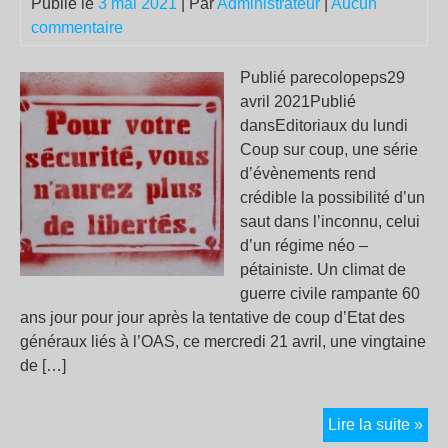
Publié le
3 mai 2021
| Par
Administrateur
|
Aucun
commentaire
Publié parecolopeps29
avril 2021Publié
dansEditoriaux du lundi
Coup sur coup, une série
d’évènements rend
crédible la possibilité d’un
saut dans l’inconnu, celui
d’un régime néo –
pétainiste. Un climat de
guerre civile rampante 60
ans jour pour jour après la tentative de coup d’Etat des
généraux liés à l’OAS, ce mercredi 21 avril, une vingtaine
de […]
L’E
Lire la suite »
de