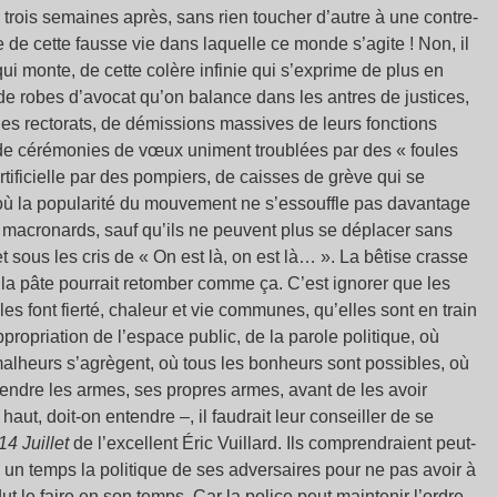
, trois semaines après, sans rien toucher d’autre à une contre-
 de cette fausse vie dans laquelle ce monde s’agite ! Non, il
ui monte, de cette colère infinie qui s’exprime de plus en
de robes d’avocat qu’on balance dans les antres de justices,
t les rectorats, de démissions massives de leurs fonctions
, de cérémonies de vœux uniment troublées par des « foules
tificielle par des pompiers, de caisses de grève qui se
ù la popularité du mouvement ne s’essouffle pas davantage
s macronards, sauf qu’ils ne peuvent plus se déplacer sans
et sous les cris de « On est là, on est là… ». La bêtise crasse
e la pâte pourrait retomber comme ça. C’est ignorer que les
lles font fierté, chaleur et vie communes, qu’elles sont en train
opriation de l’espace public, de la parole politique, où
malheurs s’agrègent, où tous les bonheurs sont possibles, où
 rendre les armes, ses propres armes, avant de les avoir
aut, doit-on entendre –, il faudrait leur conseiller de se
14 Juillet
de l’excellent Éric Vuillard. Ils comprendraient peut-
e un temps la politique de ses adversaires pour ne pas avoir à
t le faire en son temps. Car la police peut maintenir l’ordre,