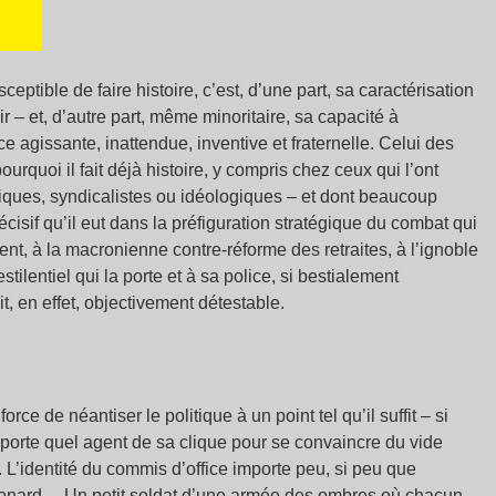
ptible de faire histoire, c’est, d’une part, sa caractérisation
r – et, d’autre part, même minoritaire, sa capacité à
e agissante, inattendue, inventive et fraternelle. Celui des
ourquoi il fait déjà histoire, y compris chez ceux qui l’ont
itiques, syndicalistes ou idéologiques – et dont beaucoup
cisif qu’il eut dans la préfiguration stratégique du combat qui
t, à la macronienne contre-réforme des retraites, à l’ignoble
ilentiel qui la porte et à sa police, si bestialement
t, en effet, objectivement détestable.
rce de néantiser le politique à un point tel qu’il suffit – si
importe quel agent de sa clique pour se convaincre du vide
 L’identité du commis d’office importe peu, si peu que
cronard… Un petit soldat d’une armée des ombres où chacun