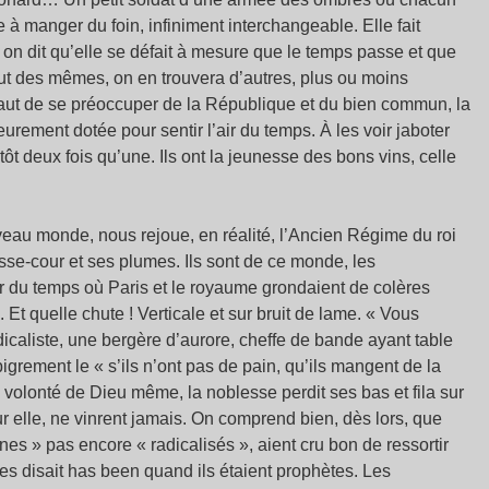
e à manger du foin, infiniment interchangeable. Elle fait
 on dit qu’elle se défait à mesure que le temps passe et que
ut des mêmes, on en trouvera d’autres, plus ou moins
défaut de se préoccuper de la République et du bien commun, la
urement dotée pour sentir l’air du temps. À les voir jaboter
tôt deux fois qu’une. Ils ont la jeunesse des bons vins, celle
veau monde, nous rejoue, en réalité, l’Ancien Régime du roi
basse-cour et ses plumes. Ils sont de ce monde, les
ur du temps où Paris et le royaume grondaient de colères
 Et quelle chute ! Verticale et sur bruit de lame. « Vous
dicaliste, une bergère d’aurore, cheffe de bande ayant table
grement le « s’ils n’ont pas de pain, qu’ils mangent de la
 volonté de Dieu même, la noblesse perdit ses bas et fila sur
r elle, ne vinrent jamais. On comprend bien, dès lors, que
es » pas encore « radicalisés », aient cru bon de ressortir
les disait has been quand ils étaient prophètes. Les