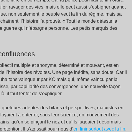
iler, ravager des vies, mais elle peut aussi s’esbigner quand,
que, non seulement le peuple veut la fin du régime, mais sa
aînent, l’histoire l’a prouvé, « Tout le monde déteste la
i de guerre qui n’épargne personne. Les petits marquis des
confluences
collectif multiple et anonyme, déterminé et mouvant, est en
 de l’histoire des révoltes. Une page inédite, sans doute. Car il
uhaitons vainqueur par KO mais qui, même vaincu par la
aisse, par capillarité des convergences, une nouvelle façon
à, il faut tenter de s’expliquer.
ier, quelques adeptes des bilans et perspectives, marxistes en
employaient à enterrer, sous leur science, un mouvement des
tains, qu’en se pinçant le nez et qu’ils jugeaient désormais
 prétention. Il s’agissait pour nous d’
en finir surtout avec la fin
,