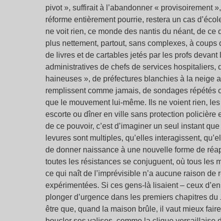
pivot », suffirait à l’abandonner « provisoirement »
réforme entièrement pourrie, restera un cas d’école
ne voit rien, ce monde des nantis du néant, de ce q
plus nettement, partout, sans complexes, à coups 
de livres et de cartables jetés par les profs devan
administratives de chefs de services hospitaliers
haineuses », de préfectures blanchies à la neige ar
remplissent comme jamais, de sondages répétés o
que le mouvement lui-même. Ils ne voient rien, le
escorte ou dîner en ville sans protection policière 
de ce pouvoir, c’est d’imaginer un seul instant qu
levures sont multiples, qu’elles interagissent, qu’e
de donner naissance à une nouvelle forme de réappr
toutes les résistances se conjuguent, où tous les 
ce qui naît de l’imprévisible n’a aucune raison de
expérimentées. Si ces gens-là lisaient – ceux d’en h
plonger d’urgence dans les premiers chapitres du
être que, quand la maison brûle, il vaut mieux fair
boucler ses valises, comme la clique versaillaise du