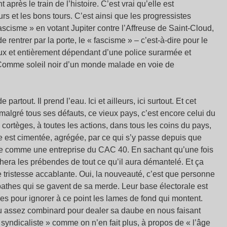
après le train de l’histoire. C’est vrai qu’elle est
ours et les bons tours. C’est ainsi que les progressistes
ascisme » en votant Jupiter contre l’Affreuse de Saint-Cloud,
e rentrer par la porte, le « fascisme » – c’est-à-dire pour le
fieux et entièrement dépendant d’une police surarmée et
. Comme soleil noir d’un monde malade en voie de
rtout. Il prend l’eau. Ici et ailleurs, ici surtout. Et cet
 malgré tous ses défauts, ce vieux pays, c’est encore celui du
cortèges, à toutes les actions, dans tous les coins du pays,
lle est cimentée, agrégée, par ce qui s’y passe depuis que
ère comme une entreprise du CAC 40. En sachant qu’une fois
uchera les prébendes de tout ce qu’il aura démantelé. Et ça
 tristesse accablante. Oui, la nouveauté, c’est que personne
athes qui se gavent de sa merde. Leur base électorale est
des pour ignorer à ce point les lames de fond qui montent.
ru assez combinard pour dealer sa daube en nous faisant
« syndicaliste » comme on n’en fait plus, à propos de « l’âge