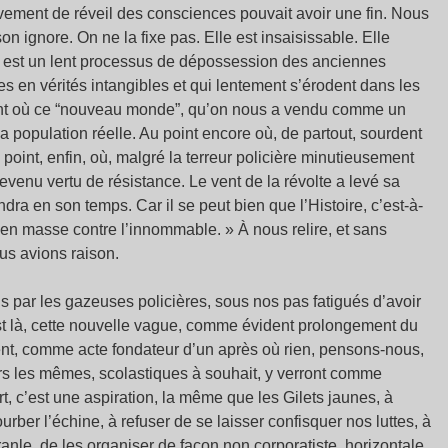
uvement de réveil des consciences pouvait avoir une fin. Nous
son ignore. On ne la fixe pas. Elle est insaisissable. Elle
re est un lent processus de dépossession des anciennes
 en vérités intangibles et qui lentement s’érodent dans les
int où ce “nouveau monde”, qu’on nous a vendu comme un
a population réelle. Au point encore où, de partout, sourdent
 point, enfin, où, malgré la terreur policière minutieusement
evenu vertu de résistance. Le vent de la révolte a levé sa
ra en son temps. Car il se peut bien que l’Histoire, c’est-à-
vée en masse contre l’innommable. » À nous relire, et sans
us avions raison.
s par les gazeuses policières, sous nos pas fatigués d’avoir
est là, cette nouvelle vague, comme évident prolongement du
, comme acte fondateur d’un après où rien, pensons-nous,
rs les mêmes, scolastiques à souhait, y verront comme
t, c’est une aspiration, la même que les Gilets jaunes, à
urber l’échine, à refuser de se laisser confisquer nos luttes, à
anle, de les organiser de façon non corporatiste, horizontale,