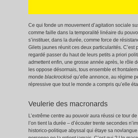
Ce qui fonde un mouvement d’agitation sociale susce
comme faille dans la temporalité linéaire du pouvoi
s’instituer, dans la durée, comme force de résistanc
Gilets jaunes réunit ces deux particularités. C’est p
regardé passer du haut de leurs petits a priori pol
admettent enfin, une grosse année après, le rôle dé
les oppose désormais, tous ensemble et frontalemen
monde
blackrockisé
qu’elle annonce, au régime pest
répressive que tout le monde a compris qu’elle étai
Veulerie des macronards
L’extrême centre au pouvoir aura réussi ce tour de fo
l’on tient la durée – d’écouter trente secondes n’
historico-politique abyssal qui étaye sa novlangue.
personne ne la retient jamais. C’est qui ? Un ma