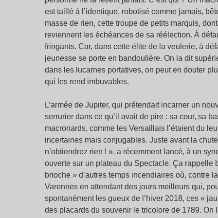
est taillé à l’identique, robotisé comme jamais, bêt
masse de rien, cette troupe de petits marquis, dont
reviennent les échéances de sa réélection. À défa
fringants. Car, dans cette élite de la veulerie, à 
jeunesse se porte en bandoulière. On la dit supérie
dans les lucarnes portatives, on peut en douter plu
qui les rend imbuvables.
L’armée de Jupiter, qui prétendait incarner un nou
serrurier dans ce qu’il avait de pire : sa cour, sa 
macronards, comme les Versaillais l’étaient du le
incertaines mais conjugables. Juste avant la chute.
n’obtiendrez rien ! », a récemment lancé, à un syn
ouverte sur un plateau du Spectacle. Ça rappelle bi
brioche » d’autres temps incendiaires où, contre la
Varennes en attendant des jours meilleurs qui, pou
spontanément les gueux de l’hiver 2018, ces « jaun
des placards du souvenir le tricolore de 1789. On 