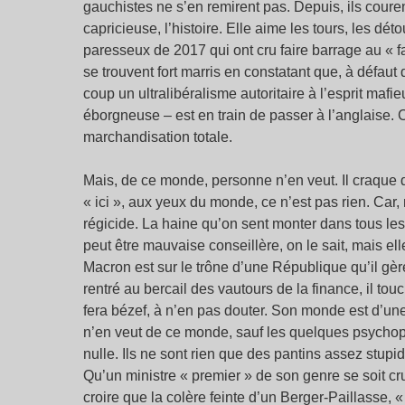
gauchistes ne s’en remirent pas. Depuis, ils courent 
capricieuse, l’histoire. Elle aime les tours, les dét
paresseux de 2017 qui ont cru faire barrage au « f
se trouvent fort marris en constatant que, à défaut d
coup un ultralibéralisme autoritaire à l’esprit ma
éborgneuse – est en train de passer à l’anglaise
marchandisation totale.
Mais, de ce monde, personne n’en veut. Il craque de pa
« ici », aux yeux du monde, ce n’est pas rien. Car,
régicide. La haine qu’on sent monter dans tous les 
peut être mauvaise conseillère, on le sait, mais e
Macron est sur le trône d’une République qu’il g
rentré au bercail des vautours de la finance, il to
fera bézef, à n’en pas douter. Son monde est d’une
n’en veut de ce monde, sauf les quelques psychop
nulle. Ils ne sont rien que des pantins assez stupi
Qu’un ministre « premier » de son genre se soit c
croire que la colère feinte d’un Berger-Paillasse, 