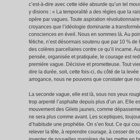
c’est-à-dire avec cette idée absurde qu’un tel mo
y disions : « La temporalité a des règles que la rai
opère par vagues. Toute aspiration révolutionnai
croyances que l’idéologie dominante a transformées
consciences en éveil. Nous en sommes là. Au po
fétiche, n’est désormais soutenu que par 10 % de l
des colères parcellaires contre ce qu’il incarne. Au
pensée, organisée et pratiquée, le courage est red
première vague. Décisive et prometteuse. Tout viend
dire la durée, soit, cette fois-ci, du côté de la le
arrogance, nous ne pouvons que constater que no
La seconde vague, elle est là, sous nos yeux rougi
trop arpenté l’asphalte depuis plus d’un an. Elle 
mouvement des Gilets jaunes, comme dépassement
ne sera plus comme avant. Les sceptiques, toujou
d’habitude une prophétie. On s’en fout. Ce qui cour
relever la tête, à reprendre courage, à cesser de co
inventer de nouvelles manières de les mettre en br