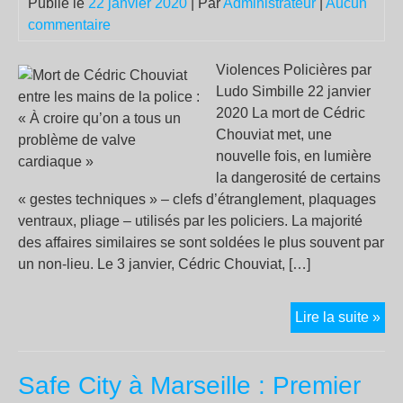
Publié le
22 janvier 2020
| Par
Administrateur
|
Aucun
commentaire
Violences Policières par
Ludo Simbille 22 janvier
2020 La mort de Cédric
Chouviat met, une
nouvelle fois, en lumière
la dangerosité de certains
« gestes techniques » – clefs d’étranglement, plaquages
ventraux, pliage – utilisés par les policiers. La majorité
des affaires similaires se sont soldées le plus souvent par
un non-lieu. Le 3 janvier, Cédric Chouviat, […]
Mor
Lire la suite »
de
Céd
Safe City à Marseille : Premier
Cho
ent