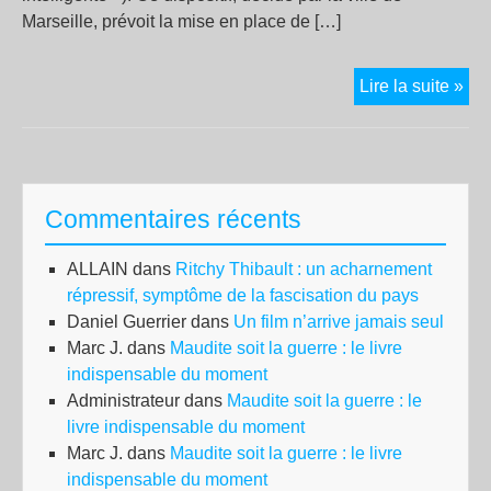
Marseille, prévoit la mise en place de […]
Saf
Lire la suite »
Cit
à
Mar
:
Commentaires récents
Pre
rec
ALLAIN
dans
Ritchy Thibault : un acharnement
con
répressif, symptôme de la fascisation du pays
la
Daniel Guerrier
dans
Un film n’arrive jamais seul
vid
Marc J.
dans
Maudite soit la guerre : le livre
aut
indispensable du moment
Administrateur
dans
Maudite soit la guerre : le
livre indispensable du moment
Marc J.
dans
Maudite soit la guerre : le livre
indispensable du moment