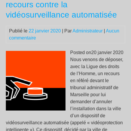
recours contre la
les
vidéosurveillance automatisée
mai
de
la
Publié le
22 janvier 2020
| Par
Administrateur
|
Aucun
pol
commentaire
:
«
Posted on20 janvier 2020
À
Nous venons de déposer,
cro
avec la Ligue des droits
qu’
de l’Homme, un recours
a
en référé devant le
tou
tribunal administratif de
un
Marseille pour lui
pro
demander d’annuler
de
l’installation dans la ville
val
d’un dispositif de
car
vidéosurveillance automatisée (appelé « vidéoprotection
»
intelligente »). Ce dispositif, décidé par la ville de