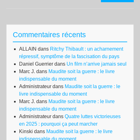
PA
ES
PO
–
Commentaires récents
Les
Blé
ALLAIN
dans
Ritchy Thibault : un acharnement
pay
répressif, symptôme de la fascisation du pays
fac
Daniel Guerrier
dans
Un film n’arrive jamais seul
à
Marc J.
dans
Maudite soit la guerre : le livre
l’in
indispensable du moment
bou
Administrateur
dans
Maudite soit la guerre : le
livre indispensable du moment
Marc J.
dans
Maudite soit la guerre : le livre
indispensable du moment
Administrateur
dans
Quatre luttes victorieuses
en 2025 : pourquoi ça peut marcher
Kinski
dans
Maudite soit la guerre : le livre
indispensable du moment