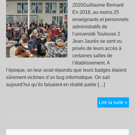
2020Guillaume Bernard
En 2018, au moins 25
enseignants et personnels
administratifs de
l’université Toulouse 2
Jean-Jaurès se sont vu
privés de leurs accès à
certaines salles de
l’établissement. A
l’époque, on leur avait répondu que leurs badges étaient
sûrement victimes d’un bug informatique. On sait
aujourd’hui qu’ils faisaient en réalité partie […]
Rév
Lire la suite »
d’u
fic
pol
à