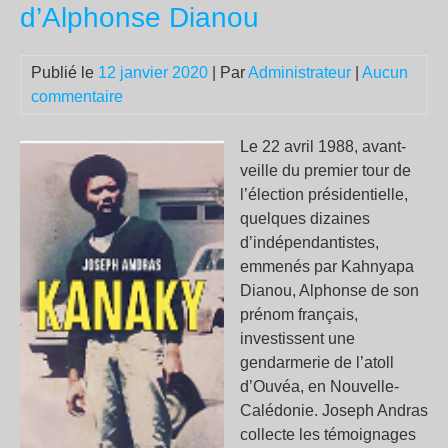
elle
d’Alphonse Dianou
vra
util
Publié le
12 janvier 2020
| Par
Administrateur
|
Aucun
?
commentaire
»
Le 22 avril 1988, avant-
veille du premier tour de
l’élection présidentielle,
quelques dizaines
d’indépendantistes,
emmenés par Kahnyapa
Dianou, Alphonse de son
prénom français,
investissent une
gendarmerie de l’atoll
d’Ouvéa, en Nouvelle-
Calédonie. Joseph Andras
collecte les témoignages