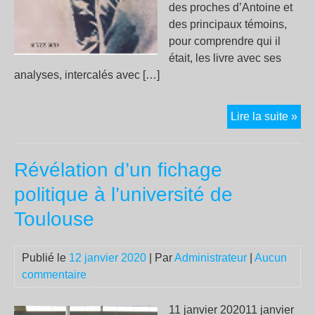
des proches d’Antoine et
des principaux témoins,
pour comprendre qui il
était, les livre avec ses
analyses, intercalés avec […]
KA
Lire la suite »
–
Sur
Révélation d’un fichage
les
tra
politique à l’université de
d’A
Toulouse
Dia
Publié le
12 janvier 2020
| Par
Administrateur
|
Aucun
commentaire
11 janvier 202011 janvier