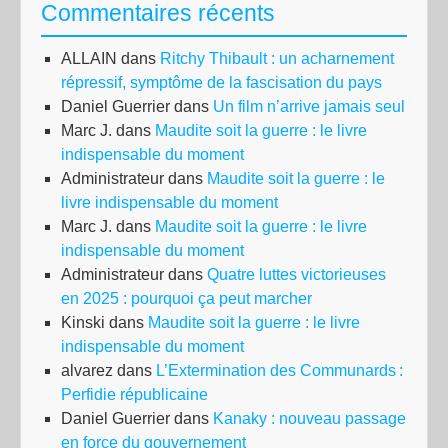
Commentaires récents
l’un
de
ALLAIN
dans
Ritchy Thibault : un acharnement
Tou
répressif, symptôme de la fascisation du pays
Daniel Guerrier
dans
Un film n’arrive jamais seul
Marc J.
dans
Maudite soit la guerre : le livre
indispensable du moment
Administrateur
dans
Maudite soit la guerre : le
livre indispensable du moment
Marc J.
dans
Maudite soit la guerre : le livre
indispensable du moment
Administrateur
dans
Quatre luttes victorieuses
en 2025 : pourquoi ça peut marcher
Kinski
dans
Maudite soit la guerre : le livre
indispensable du moment
alvarez
dans
L’Extermination des Communards :
Perfidie républicaine
Daniel Guerrier
dans
Kanaky : nouveau passage
en force du gouvernement