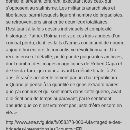
domicile, arrêtant, torturant, exécutant tous ceux qui
s’opposent au stalinisme. Les militants anarchistes et
libertaires, parmi lesquels figurent nombre de brigadistes,
se retrouvent pris ainsi entre deux feux totalitaires.
Restituant à la fois destins individuels et complexité
historique, Patrick Rotman retrace ces trois années d’un
combat perdu, dont les faits d’armes continuent de nourrir,
aujourd’hui encore, le romantisme révolutionnaire. Un
récit intense et détaillé, porté par de poignantes archives,
dont nombre des images magnifiques de Robert Capa et
de Gerda Taro, qui mourra avant la défaite finale, à 27
ans, écrasée accidentellement par un char républicain.
« Quand je pense à la quantité de gens extraordinaires
que j’ai connus et qui sont morts dans cette guerre, avait-
elle écrit peu de temps auparavant, j’ai le sentiment
absurde que ce n’est vraiment pas juste d’être encore en
vie. »
http://www.arte.tv/guide/fr/058378-000-A/la-tragedie-des-
brigades-internationales?country=FR