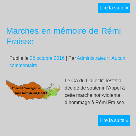
Loi
Lire la suite »
trav
:
Marches en mémoire de Rémi
FO
à
Fraisse
la
bot
Publié le
25 octobre 2016
| Par
Administrateur
|
Aucun
du
commentaire
pat
ava
la
Le CA du Collectif Testet a
pub
décidé de soutenir l’Appel à
des
cette marche non-violente
déc
d’hommage à Rémi Fraisse.
Ma
Lire la suite »
en
mé