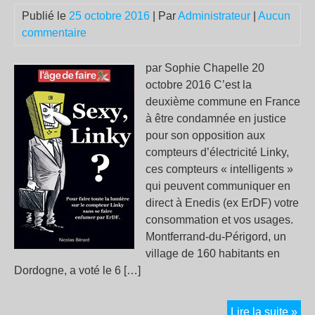
enn
Publié le
25 octobre 2016
| Par
Administrateur
|
Aucun
Lin
commentaire
!
S.
par Sophie Chapelle 20
octobre 2016 C’est la
deuxième commune en France
à être condamnée en justice
pour son opposition aux
compteurs d’électricité Linky,
ces compteurs « intelligents »
qui peuvent communiquer en
direct à Enedis (ex ErDF) votre
consommation et vos usages.
Montferrand-du-Périgord, un
village de 160 habitants en
Dordogne, a voté le 6 […]
L’É
Lire la suite »