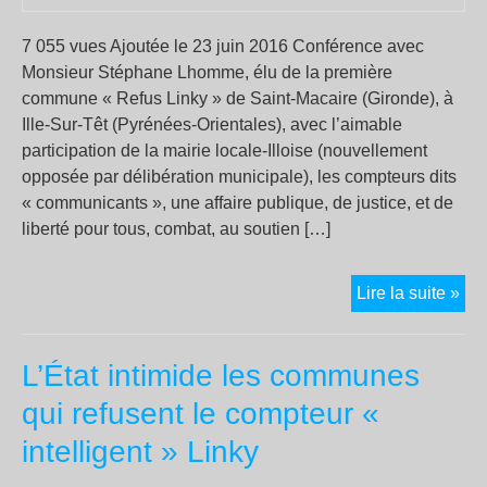
7 055 vues Ajoutée le 23 juin 2016 Conférence avec
Monsieur Stéphane Lhomme, élu de la première
commune « Refus Linky » de Saint-Macaire (Gironde), à
Ille-Sur-Têt (Pyrénées-Orientales), avec l’aimable
participation de la mairie locale-Illoise (nouvellement
opposée par délibération municipale), les compteurs dits
« communicants », une affaire publique, de justice, et de
liberté pour tous, combat, au soutien […]
Un
Lire la suite »
tue
à
L’État intimide les communes
tou
les
qui refusent le compteur «
éta
intelligent » Linky
le
com