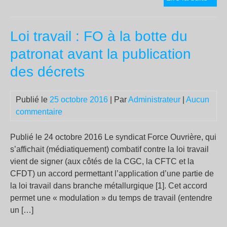
int
les
Loi travail : FO à la botte du
co
qui
patronat avant la publication
ref
des décrets
le
com
«
Publié le
25 octobre 2016
| Par
Administrateur
|
Aucun
inte
commentaire
»
Lin
Publié le 24 octobre 2016 Le syndicat Force Ouvrière, qui
s’affichait (médiatiquement) combatif contre la loi travail
vient de signer (aux côtés de la CGC, la CFTC et la
CFDT) un accord permettant l’application d’une partie de
la loi travail dans branche métallurgique [1]. Cet accord
permet une « modulation » du temps de travail (entendre
un […]