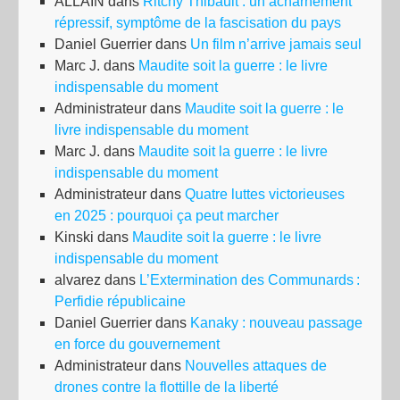
ALLAIN
dans
Ritchy Thibault : un acharnement
répressif, symptôme de la fascisation du pays
Daniel Guerrier
dans
Un film n’arrive jamais seul
Marc J.
dans
Maudite soit la guerre : le livre
indispensable du moment
Administrateur
dans
Maudite soit la guerre : le
livre indispensable du moment
Marc J.
dans
Maudite soit la guerre : le livre
indispensable du moment
Administrateur
dans
Quatre luttes victorieuses
en 2025 : pourquoi ça peut marcher
Kinski
dans
Maudite soit la guerre : le livre
indispensable du moment
alvarez
dans
L’Extermination des Communards :
Perfidie républicaine
Daniel Guerrier
dans
Kanaky : nouveau passage
en force du gouvernement
Administrateur
dans
Nouvelles attaques de
drones contre la flottille de la liberté