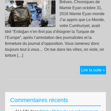
Brèves, Chroniques de
Mamie Eyan octobre 31,
2016 Mamie Eyan monde
J’ai appris que Le Monde,
votre Cumhuriyet, avait
titré “Erdoğan n’en finit pas d’éloigner la Turquie de
l’Europe”, après l’arrestation des journalistes et la
fermeture du journal d’opposition. Vous ramenez donc
toujours tout à vous… On tue dans les villes, on viole, on
torture […]
Da
Lire la suite »
vot
“Mo
et
da
Commentaires récents
le
nôt