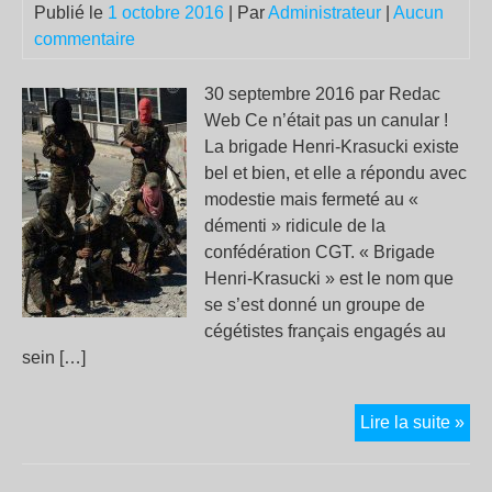
Publié le
1 octobre 2016
| Par
Administrateur
|
Aucun
qui
commentaire
mè
droi
da
30 septembre 2016 par Redac
le
Web Ce n’était pas un canular !
mu
La brigade Henri-Krasucki existe
bel et bien, et elle a répondu avec
modestie mais fermeté au «
démenti » ridicule de la
confédération CGT. « Brigade
Henri-Krasucki » est le nom que
se s’est donné un groupe de
cégétistes français engagés au
sein […]
La
Lire la suite »
bri
Hen