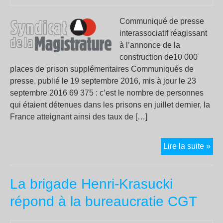
Communiqué de presse
interassociatif réagissant
à l’annonce de la
construction de10 000
places de prison supplémentaires Communiqués de
presse, publié le 19 septembre 2016, mis à jour le 23
septembre 2016 69 375 : c’est le nombre de personnes
qui étaient détenues dans les prisons en juillet dernier, la
France atteignant ainsi des taux de […]
Con
Lire la suite »
de
nou
La brigade Henri-Krasucki
pri
:
répond à la bureaucratie CGT
un
pol