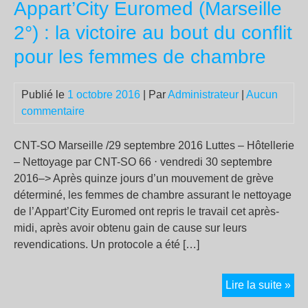
Appart’City Euromed (Marseille
Kra
rép
2°) : la victoire au bout du conflit
à
pour les femmes de chambre
la
bur
CG
Publié le
1 octobre 2016
| Par
Administrateur
|
Aucun
commentaire
CNT-SO Marseille /29 septembre 2016 Luttes – Hôtellerie
– Nettoyage par CNT-SO 66 ⋅ vendredi 30 septembre
2016–> Après quinze jours d’un mouvement de grève
déterminé, les femmes de chambre assurant le nettoyage
de l’Appart’City Euromed ont repris le travail cet après-
midi, après avoir obtenu gain de cause sur leurs
revendications. Un protocole a été […]
App
Lire la suite »
Eu