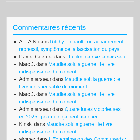
(Ma
2°)
:
Commentaires récents
la
vict
ALLAIN
dans
Ritchy Thibault : un acharnement
au
répressif, symptôme de la fascisation du pays
bou
Daniel Guerrier
dans
Un film n’arrive jamais seul
du
Marc J.
dans
Maudite soit la guerre : le livre
conf
indispensable du moment
pou
Administrateur
dans
Maudite soit la guerre : le
les
livre indispensable du moment
fe
Marc J.
dans
Maudite soit la guerre : le livre
de
indispensable du moment
ch
Administrateur
dans
Quatre luttes victorieuses
en 2025 : pourquoi ça peut marcher
Kinski
dans
Maudite soit la guerre : le livre
indispensable du moment
alvarez
dans
L’Extermination des Communards :