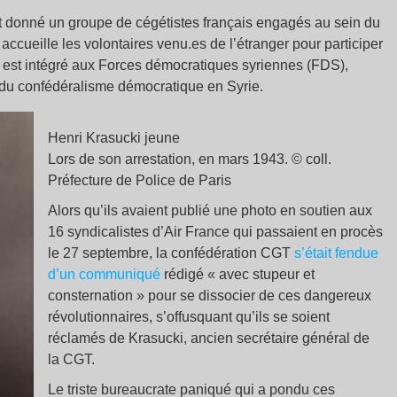
st donné un groupe de cégétistes français engagés au sein du
i accueille les volontaires venu.es de l’étranger pour participer
lon est intégré aux Forces démocratiques syriennes (FDS),
n du confédéralisme démocratique en Syrie.
Henri Krasucki jeune
Lors de son arrestation, en mars 1943. © coll.
Préfecture de Police de Paris
Alors qu’ils avaient publié une photo en soutien aux
16 syndicalistes d’Air France qui passaient en procès
le 27 septembre, la confédération CGT
s’était fendue
d’un communiqué
rédigé « avec stupeur et
consternation » pour se dissocier de ces dangereux
révolutionnaires, s’offusquant qu’ils se soient
réclamés de Krasucki, ancien secrétaire général de
la CGT.
Le triste bureaucrate paniqué qui a pondu ces