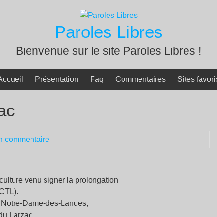
Paroles Libres
Bienvenue sur le site Paroles Libres !
Accueil
Présentation
Faq
Commentaires
Sites favori
zac
n commentaire
riculture venu signer la prolongation
SCTL).
 de Notre-Dame-des-Landes,
du Larzac,