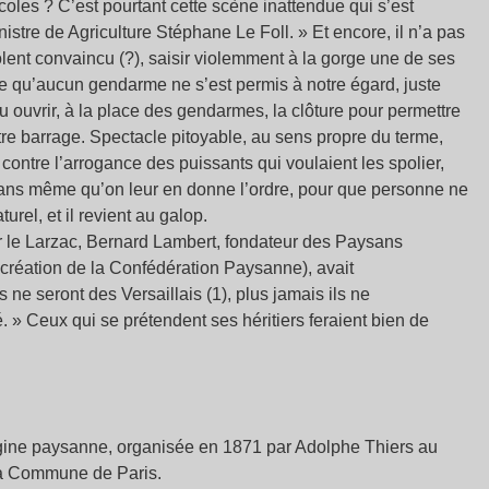
oles ? C’est pourtant cette scène inattendue qui s’est
ministre de Agriculture Stéphane Le Foll. » Et encore, il n’a pas
iolent convaincu (?), saisir violemment à la gorge une de ses
e qu’aucun gendarme ne s’est permis à notre égard, juste
 vu ouvrir, à la place des gendarmes, la clôture pour permettre
tre barrage. Spectacle pitoyable, au sens propre du terme,
contre l’arrogance des puissants qui voulaient les spolier,
 sans même qu’on leur en donne l’ordre, pour que personne ne
rel, et il revient au galop.
 le Larzac, Bernard Lambert, fondateur des Paysans
 la création de la Confédération Paysanne), avait
ne seront des Versaillais (1), plus jamais ils ne
. » Ceux qui se prétendent ses héritiers feraient bien de
origine paysanne, organisée en 1871 par Adolphe Thiers au
 la Commune de Paris.