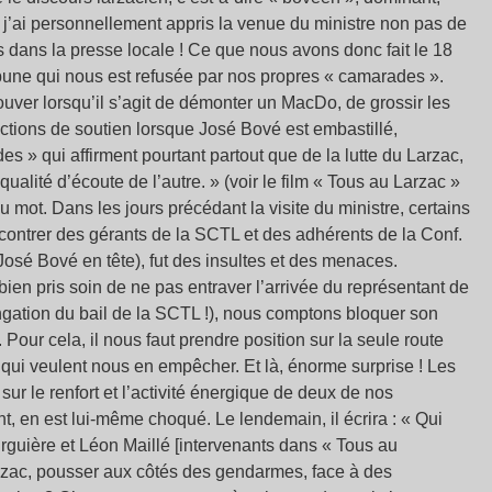
 j’ai personnellement appris la venue du ministre non pas de
dans la presse locale ! Ce que nous avons donc fait le 18
ribune qui nous est refusée par nos propres « camarades ».
uver lorsqu’il s’agit de démonter un MacDo, de grossir les
tions de soutien lorsque José Bové est embastillé,
s » qui affirment pourtant partout que de la lutte du Larzac,
 qualité d’écoute de l’autre. » (voir le film « Tous au Larzac »
 mot. Dans les jours précédant la visite du ministre, certains
encontrer des gérants de la SCTL et des adhérents de la Conf.
(José Bové en tête), fut des insultes et des menaces.
ir bien pris soin de ne pas entraver l’arrivée du représentant de
ngation du bail de la SCTL !), nous comptons bloquer son
. Pour cela, il nous faut prendre position sur la seule route
qui veulent nous en empêcher. Et là, énorme surprise ! Les
ur le renfort et l’activité énergique de deux de nos
t, en est lui-même choqué. Le lendemain, il écrira : « Qui
Burguière et Léon Maillé [intervenants dans « Tous au
arzac, pousser aux côtés des gendarmes, face à des