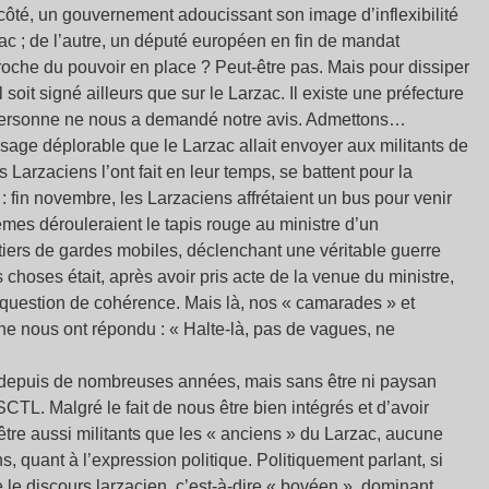
n côté, un gouvernement adoucissant son image d’inflexibilité
c ; de l’autre, un député européen en fin de mandat
roche du pouvoir en place ? Peut-être pas. Mais pour dissiper
soit signé ailleurs que sur le Larzac. Il existe une préfecture
 personne ne nous a demandé notre avis. Admettons…
ssage déplorable que le Larzac allait envoyer aux militants de
arzaciens l’ont fait en leur temps, se battent pour la
e : fin novembre, les Larzaciens affrétaient un bus pour venir
êmes dérouleraient le tapis rouge au ministre d’un
iers de gardes mobiles, déclenchant une véritable guerre
choses était, après avoir pris acte de la venue du ministre,
ple question de cohérence. Mais là, nos « camarades » et
e nous ont répondu : « Halte-là, pas de vagues, ne
depuis de nombreuses années, mais sans être ni paysan
SCTL. Malgré le fait de nous être bien intégrés et d’avoir
tre aussi militants que les « anciens » du Larzac, aucune
ns, quant à l’expression politique. Politiquement parlant, si
le discours larzacien, c’est-à-dire « bovéen », dominant,