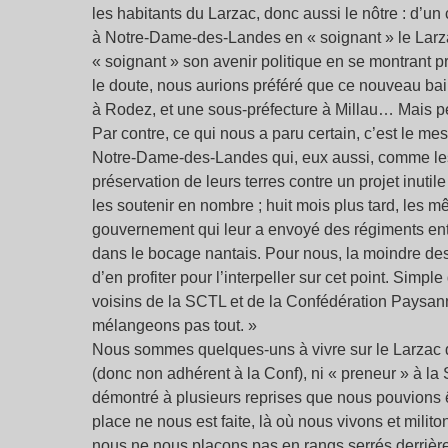
les habitants du Larzac, donc aussi le nôtre : d’u
à Notre-Dame-des-Landes en « soignant » le Larza
« soignant » son avenir politique en se montrant p
le doute, nous aurions préféré que ce nouveau bail 
à Rodez, et une sous-préfecture à Millau… Mais
Par contre, ce qui nous a paru certain, c’est le me
Notre-Dame-des-Landes qui, eux aussi, comme les L
préservation de leurs terres contre un projet inutil
les soutenir en nombre ; huit mois plus tard, les m
gouvernement qui leur a envoyé des régiments ent
dans le bocage nantais. Pour nous, la moindre des 
d’en profiter pour l’interpeller sur cet point. Sim
voisins de la SCTL et de la Confédération Paysann
mélangeons pas tout. »
Nous sommes quelques-uns à vivre sur le Larzac 
(donc non adhérent à la Conf), ni « preneur » à la 
démontré à plusieurs reprises que nous pouvions ê
place ne nous est faite, là où nous vivons et milito
nous ne nous plaçons pas en rangs serrés derrière 