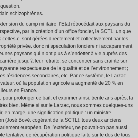
e question,
dain schizophrènes.
tension du camp militaire, l’Etat rétrocédait aux paysans du
rspective, par la création d’un office foncier, la SCTL, unique
is celles-ci sont gérées directement et collectivement par les
opriété privée, donc ni spéculation foncière ni accaparement
e jeunes paysans qui n’ont plus à s’endetter à vie auprès des
rrière jusqu’à leur retraite, se concentrer sans crainte sur
 paysanne respectueuse de la qualité et de l’environnement ;
des résidences secondaires, etc. Par ce système, le Larzac
 novateur, où la population agricole a augmenté de 20 % en
illeurs en France.
 pour prolonger ce bail, et exprimer ainsi, trente ans après, la
… très bien. Même si sur le Larzac, nous sommes quelques-uns
r, en marge, une signification politique : un ministre
éen (José Bové, cogérant de la SCTL), tous deux anciens
arlement européen. De l’extérieur, ne pouvait-on pas aussi
 tentative de récupération politique faite sur le dos de tous