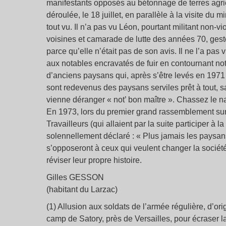
manifestants opposés au bétonnage de terres agric
déroulée, le 18 juillet, en parallèle à la visite du 
tout vu. Il n’a pas vu Léon, pourtant militant non-v
voisines et camarade de lutte des années 70, gest
parce qu’elle n’était pas de son avis. Il ne l’a pas
aux notables encravatés de fuir en contournant no
d’anciens paysans qui, après s’être levés en 1971 
sont redevenus des paysans serviles prêt à tout,
vienne déranger « not’ bon maître ». Chassez le natu
En 1973, lors du premier grand rassemblement sur
Travailleurs (qui allaient par la suite participer à
solennellement déclaré : « Plus jamais les paysans 
s’opposeront à ceux qui veulent changer la société
réviser leur propre histoire.
Gilles GESSON
(habitant du Larzac)
(1) Allusion aux soldats de l’armée régulière, d’
camp de Satory, près de Versailles, pour écraser