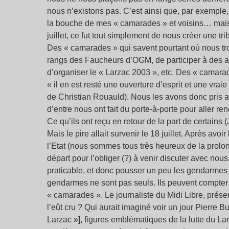
nous n’existons pas. C’est ainsi que, par exemple,
la bouche de mes « camarades » et voisins… mais 
juillet, ce fut tout simplement de nous créer une t
Des « camarades » qui savent pourtant où nous tro
rangs des Faucheurs d’OGM, de participer à des ac
d’organiser le « Larzac 2003 », etc. Des « camarade
« il en est resté une ouverture d’esprit et une vraie
de Christian Rouauld). Nous les avons donc pris au
d’entre nous ont fait du porte-à-porte pour aller r
Ce qu’ils ont reçu en retour de la part de certains 
Mais le pire allait survenir le 18 juillet. Après avo
l’Etat (nous sommes tous très heureux de la prolo
départ pour l’obliger (?) à venir discuter avec nous
praticable, et donc pousser un peu les gendarmes 
gendarmes ne sont pas seuls. Ils peuvent compter s
« camarades ». Le journaliste du Midi Libre, présen
l’eût cru ? Qui aurait imaginé voir un jour Pierre 
Larzac »], figures emblématiques de la lutte du L